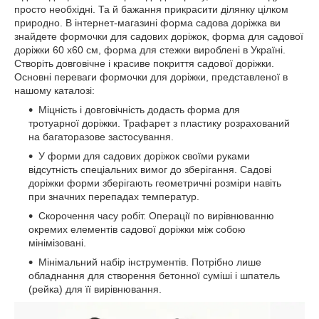
просто необхідні. Та й бажання прикрасити ділянку цілком
природно. В інтернет-магазині форма садова доріжка ви
знайдете формочки для садових доріжок, форма для садової
доріжки 60 х60 см, форма для стежки вироблені в Україні.
Створіть довговічне і красиве покриття садової доріжки.
Основні переваги формочки для доріжки, представленої в
нашому каталозі:
Міцність і довговічність додасть форма для
тротуарної доріжки. Трафарет з пластику розрахований
на багаторазове застосування.
У форми для садових доріжок своїми руками
відсутність спеціальних вимог до зберігання. Садові
доріжки форми зберігають геометричні розміри навіть
при значних перепадах температур.
Скорочення часу робіт. Операції по вирівнюванню
окремих елементів садової доріжки між собою
мінімізовані.
Мінімальний набір інструментів. Потрібно лише
обладнання для створення бетонної суміші і шпатель
(рейка) для її вирівнювання.