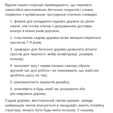
Відгуки наших покупців підтверджують, що переваги
самостійно виготовлених бетонних покриттів і стежок
порівняно з купівельною тротуарною плиткою очевидні:
форма для укладання садових доріжок за ціною
нижче, ніж готова плитка з урахуванням доставки
коштує в кілька разів дорожче;
пластикова садова доріжка може використовуватися
протягом 7-9 років;
трафарет для бетонної доріжки дозволить втілити
простір для творчості: вибір конфігурації, розмірів,
кольору;
економія часу і нервів (можна самому обрати
зручний час для роботи і не переживати, що майстри
зроблять щось не так);
різноманітність варіантів дизайну;
можливість в будь-який час розширити або
реставрувати доріжку.
Садові доріжки, виготовлений своїми руками, завжди
найкращим чином вписуються в ландшафт, мають потрібну
структуру, можуть бути будь-якого кольору. У нашому