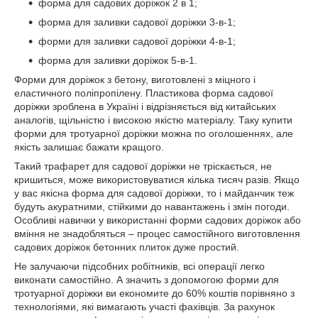
форма для садових доріжок 2 в 1;
форма для заливки садової доріжки 3-в-1;
форми для заливки садової доріжки 4-в-1;
форма для заливки доріжок 5-в-1.
Форми для доріжок з бетону, виготовлені з міцного і
еластичного поліпропілену. Пластикова форма садової
доріжки зроблена в Україні і відрізняється від китайських
аналогів, щільністю і високою якістю матеріалу. Таку купити
форми для тротуарної доріжки можна по оголошеннях, але
якість залишає бажати кращого.
Такий трафарет для садової доріжки не тріскається, не
кришиться, може використовуватися кілька тисяч разів. Якщо
у вас якісна форма для садової доріжки, то і майданчик теж
будуть акуратними, стійкими до навантажень і змін погоди.
Особливі навички у використанні форми садових доріжок або
вміння не знадобляться – процес самостійного виготовлення
садових доріжок бетонних плиток дуже простий.
Не залучаючи підсобних робітників, всі операції легко
виконати самостійно. А значить з допомогою форми для
тротуарної доріжки ви економите до 60% коштів порівняно з
технологіями, які вимагають участі фахівців. За рахунок