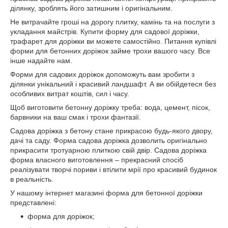
ділянку, зроблять його затишним і оригінальним.
Не витрачайте гроші на дорогу плитку, камінь та на послуги з
укладання майстрів. Купити форму для садової доріжки,
трафарет для доріжки ви можете самостійно. Питання купівлі
форми для бетонних доріжок займе трохи вашого часу. Все
інше надайте нам.
Форми для садових доріжок допоможуть вам зробити з
ділянки унікальний і красивий ландшафт. А ви обійдетеся без
особливих витрат коштів, сил і часу.
Щоб виготовити бетонну доріжку треба: вода, цемент, пісок,
барвники на ваш смак і трохи фантазії.
Садова доріжка з бетону стане прикрасою будь-якого двору,
дачі та саду. Форма садова доріжка дозволить оригінально
прикрасити тротуарною плиткою свій двір. Садова доріжка
форма власного виготовлення – прекрасний спосіб
реалізувати творчі пориви і втілити мрії про красивий будинок
в реальність.
У нашому інтернет магазині форма для бетонної доріжки
представлені:
форма для доріжок;