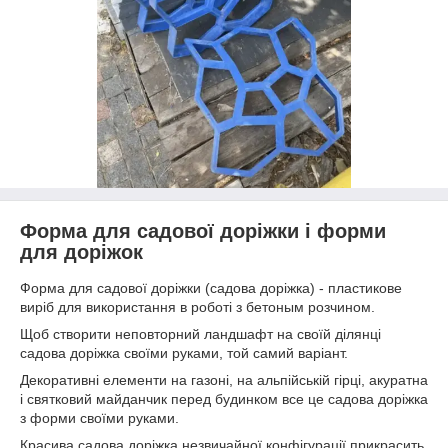
Форма для садової доріжки і форми
для доріжок
Форма для садової доріжки (садова доріжка) - пластикове
виріб для використання в роботі з бетоным розчином.
Щоб створити неповторний ландшафт на своїй ділянці
садова доріжка своїми руками, той самий варіант.
Декоративні елементи на газоні, на альпійській гірці, акуратна
і святковий майданчик перед будинком все це садова доріжка
з форми своїми руками.
Красива садова доріжка незвичайної конфігурації прикрасить