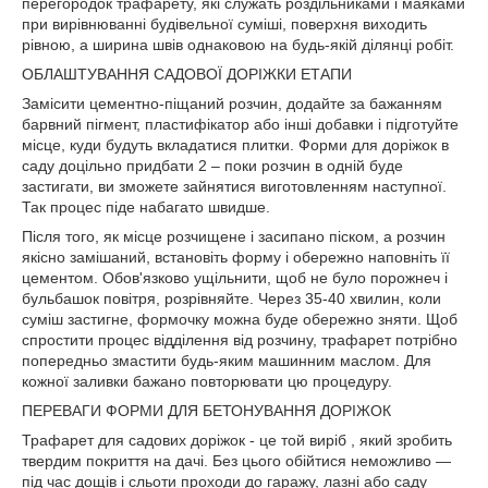
перегородок трафарету, які служать роздільниками і маяками
при вирівнюванні будівельної суміші, поверхня виходить
рівною, а ширина швів однаковою на будь-якій ділянці робіт.
ОБЛАШТУВАННЯ САДОВОЇ ДОРІЖКИ ЕТАПИ
Замісити цементно-піщаний розчин, додайте за бажанням
барвний пігмент, пластифікатор або інші добавки і підготуйте
місце, куди будуть вкладатися плитки. Форми для доріжок в
саду доцільно придбати 2 – поки розчин в одній буде
застигати, ви зможете зайнятися виготовленням наступної.
Так процес піде набагато швидше.
Після того, як місце розчищене і засипано піском, а розчин
якісно замішаний, встановіть форму і обережно наповніть її
цементом. Обов'язково ущільнити, щоб не було порожнеч і
бульбашок повітря, розрівняйте. Через 35-40 хвилин, коли
суміш застигне, формочку можна буде обережно зняти. Щоб
спростити процес відділення від розчину, трафарет потрібно
попередньо змастити будь-яким машинним маслом. Для
кожної заливки бажано повторювати цю процедуру.
ПЕРЕВАГИ ФОРМИ ДЛЯ БЕТОНУВАННЯ ДОРІЖОК
Трафарет для садових доріжок - це той виріб , який зробить
твердим покриття на дачі. Без цього обійтися неможливо —
під час дощів і сльоти проходи до гаражу, лазні або саду