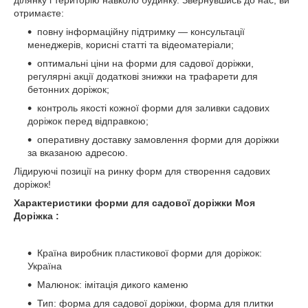
ділянку і територію навколо будинку. Звернувшись до нас, ви
отримаєте:
повну інформаційну підтримку — консультації
менеджерів, корисні статті та відеоматеріали;
оптимальні ціни на форми для садової доріжки,
регулярні акції додаткові знижки на трафарети для
бетонних доріжок;
контроль якості кожної форми для заливки садових
доріжок перед відправкою;
оперативну доставку замовлення форми для доріжки
за вказаною адресою.
Лідируючі позиції на ринку форм для створення садових
доріжок!
Характеристики форми для садової доріжки Моя
Доріжка :
Країна виробник пластикової форми для доріжок:
Україна
Малюнок: імітація дикого каменю
Тип: форма для садової доріжки, форма для плитки