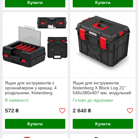
Купити
Купити
Ящик для інструментів з
Ящик для інструментів
органайзером у кришці, 4
Kistenberg X Block Log 21"
роздільники, Kistenberg
546х380х407 мм, модульний
HEAVY KHV40S-S411
кейс для інструментів
В наявності
Готово до відправки
572
2 640
₴
₴
Купити
Купити