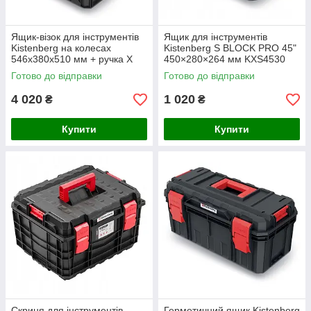
Ящик-візок для інструментів
Ящик для інструментів
Kistenberg на колесах
Kistenberg S BLOCK PRO 45"
546x380x510 мм + ручка X
450×280×264 мм KXS4530
Block PRO KXB604050
Готово до відправки
Готово до відправки
4 020
1 020
₴
₴
Купити
Купити
Скриня для інструментів
Герметичний ящик Kistenberg