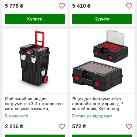
IP55
5 778
5 410
₴
₴
Купити
Купити
Мобільний ящик для
Ящик для інструментів з
інструментів 3в1 на колесах з
органайзером у кришці, 7
металевими замками,
контейнерів, Kistenberg
Kistenberg Heavy KHVWM
HEAVY KHV40B-S411
В наявності
Готово до відправки
2 216
572
₴
₴