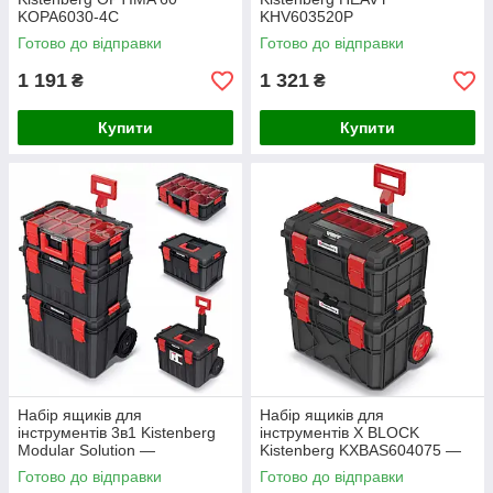
KOPA6030-4C
KHV603520P
Готово до відправки
Готово до відправки
1 191
1 321
₴
₴
Купити
Купити
Набір ящиків для
Набір ящиків для
інструментів 3в1 Kistenberg
інструментів X BLOCK
Modular Solution —
Kistenberg KXBAS604075 —
модульний комплект на
мобільний модульний кейс
Готово до відправки
Готово до відправки
колесах, телескопічна ручка
на колесах, 546×380×685 мм,