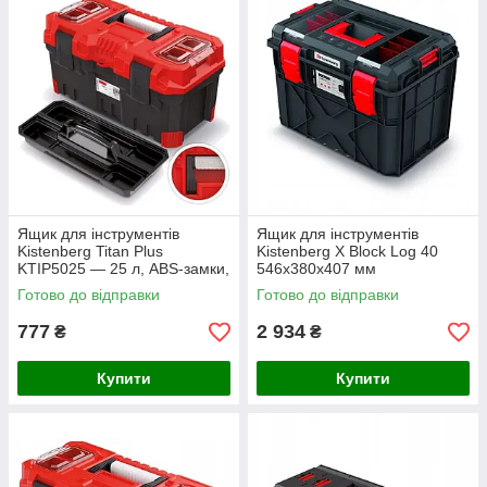
Ящик для інструментів
Ящик для інструментів
Kistenberg Titan Plus
Kistenberg X Block Log 40
KTIP5025 — 25 л, ABS-замки,
546х380х407 мм
2 органайзери в кришці
KXB604040F
Готово до відправки
Готово до відправки
777
2 934
₴
₴
Купити
Купити