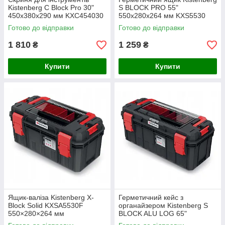
Kistenberg C Block Pro 30"
S BLOCK PRO 55"
450x380x290 мм KXC454030
550x280x264 мм KXS5530
Готово до відправки
Готово до відправки
1 810
1 259
₴
₴
Купити
Купити
Ящик-валіза Kistenberg X-
Герметичний кейс з
Block Solid KXSA5530F
органайзером Kistenberg S
550×280×264 мм
BLOCK ALU LOG 65"
KXSA6530F 650×280×280 мм