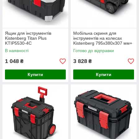
Ящик для інструментів
Мобільна скриня для
Kistenberg Titan Plus
інструментів на колесах
KTIP5530-4C
Kistenberg 795x380x307 мм+
ручка X BLOCK TECH Wagon
В наявності
Готово до відправки
1 048
3 828
₴
₴
Купити
Купити