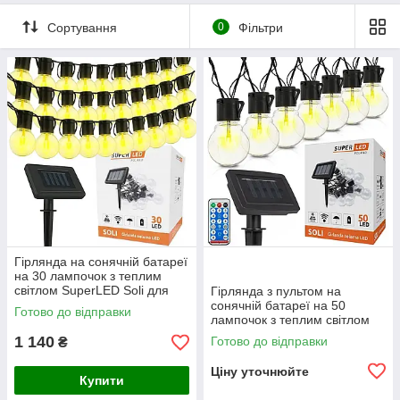
Сортування
0
Фільтри
Гірлянда на сонячній батареї
на 30 лампочок з теплим
світлом SuperLED Soli для
Гірлянда з пультом на
освітлення саду, патіо,
сонячній батареї на 50
Готово до відправки
альтанок, терас
лампочок з теплим світлом
SuperLED Soli для освітлення
1 140
Готово до відправки
₴
саду, альтанок, терас
Ціну уточнюйте
Купити