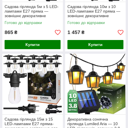
Садова гірлянда 5м з 5 LED-
Садова гірлянда 10м з 10
лампами E27 пряма —
LED-лампами E27 пряма —
зовнішнє декоративне
зовнішнє декоративне
освітлення з можливістю
освітлення з можливістю
Готово до відправки
Готово до відправки
з'єднання, SuperLED
з'єднання, SuperLED
865
1 457
₴
₴
Купити
Купити
Садова гірлянда 15м з 15
Декоративна сонячна
LED-лампами E27 пряма-
гірлянда Lumiled Aria — 10