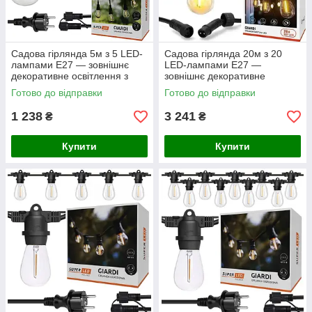
Садова гірлянда 5м з 5 LED-
Садова гірлянда 20м з 20
лампами E27 — зовнішнє
LED-лампами E27 —
декоративне освітлення з
зовнішнє декоративне
можливістю з'єднання,
освітлення з можливістю
Готово до відправки
Готово до відправки
SuperLED
з'єднання, SuperLED
1 238
3 241
₴
₴
Купити
Купити