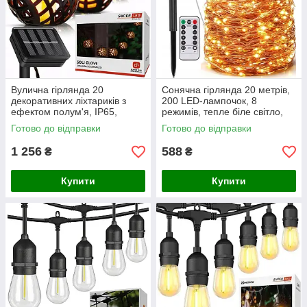
Вулична гірлянда 20
Сонячна гірлянда 20 метрів,
декоративних ліхтариків з
200 LED-лампочок, 8
ефектом полум'я, IP65,
режимів, тепле біле світло,
SuperLED Flame Lantern
пульт дистанційного
Готово до відправки
Готово до відправки
керування, IP44, SuperLED
Stringo
1 256
588
₴
₴
Купити
Купити