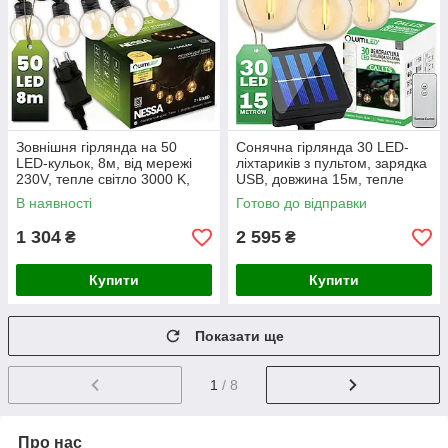
Зовнішня гірлянда на 50
Сонячна гірлянда 30 LED-
LED-кульок, 8м, від мережі
ліхтариків з пультом, зарядка
230V, тепле світло 3000 K,
USB, довжина 15м, тепле
IP44, Lumiled Nessa
світло 2700 K, IP44, Lumiled
В наявності
Готово до відправки
CALLIS
1 304
2 595
₴
₴
Купити
Купити
Показати ще
1
/ 8
Про нас