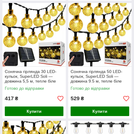
Сонячна гірлянда 30 LED-
Сонячна гірлянда 50 LED-
кульок, SuperLED Soli —
кульок, SuperLED Soli —
довжина 5,5 м, тепле біле
довжина 9.5 м, тепле біле
світло, IP65, датчик сутінків,
світло, IP65, датчик сутінків,
Готово до відправки
Готово до відправки
для саду, тераси
для саду, тераси
417
529
₴
₴
Купити
Купити