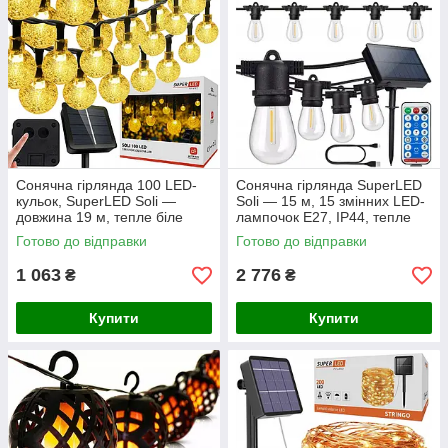
Сонячна гірлянда 100 LED-
Сонячна гірлянда SuperLED
кульок, SuperLED Soli —
Soli — 15 м, 15 змінних LED-
довжина 19 м, тепле біле
лампочок E27, IP44, тепле
світло, IP65, датчик сутінків,
біле світло, з пультом і
Готово до відправки
Готово до відправки
для саду, тераси
зарядкою USB
1 063
2 776
₴
₴
Купити
Купити