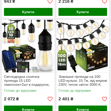
943
2 216
₴
₴
Купити
Купити
Світлодіодна сонячна
Зовнішня гірлянда на 100
гірлянда 15 LED
LED-кульок, 15.7м, від мережі
лампочок+2шт в подарунок,
230V, тепле світло 3000 K,
10м, тепле світло 2700K,
IP44, Lumiled Nessa
Готово до відправки
Готово до відправки
пульт ДУ, зарядка USB,
Lumiled Sollis
2 072
2 401
₴
₴
Купити
Купити