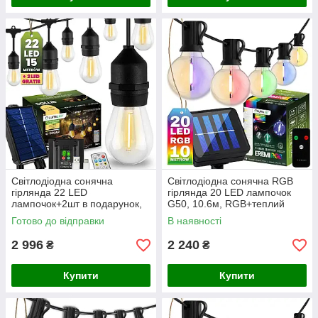
Світлодіодна сонячна
Світлодіодна сонячна RGB
гірлянда 22 LED
гірлянда 20 LED лампочок
лампочок+2шт в подарунок,
G50, 10.6м, RGB+теплий
15м, тепле світло 2700K,
білий, пульт ДУ, Lumiled
Готово до відправки
В наявності
пульт ДУ, зарядка USB,
Eremi
Lumiled Sollis
2 996
2 240
₴
₴
Купити
Купити