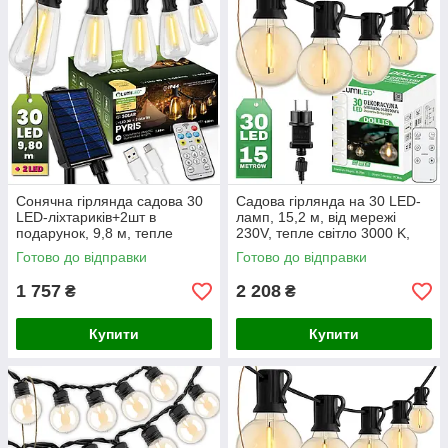
Сонячна гірлянда садова 30
Садова гірлянда на 30 LED-
LED-ліхтариків+2шт в
ламп, 15,2 м, від мережі
подарунок, 9,8 м, тепле
230V, тепле світло 3000 K,
світло 2700 K, IP44, з
IP44, з пультом та
Готово до відправки
Готово до відправки
пультом, сонячною та USB-
регулюванням яскравості,
зарядкою,
Lumiled
1 757
2 208
₴
₴
Купити
Купити