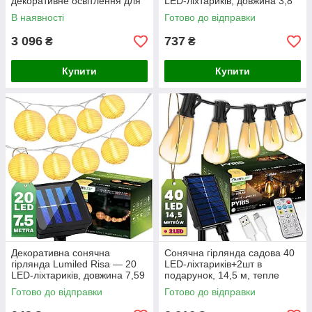
декоративне освітлення для
LED-ліхтариків, довжина 3,8
саду, тераси, балкона,
м, тепле біле світло 3000 K,
В наявності
Готово до відправки
SuperLED
IP44, вбудований датчик
3 096
737
₴
₴
Купити
Купити
Декоративна сонячна
Сонячна гірлянда садова 40
гірлянда Lumiled Risa — 20
LED-ліхтариків+2шт в
LED-ліхтариків, довжина 7,59
подарунок, 14,5 м, тепле
м, тепле біле світло 3000 K,
світло 2700 K, IP44, з
Готово до відправки
Готово до відправки
IP44, вбудований датчик
пультом, сонячною та USB-
зарядкою,