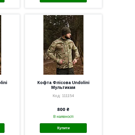
lini
Кофта Флісова Undolini
Мультикам
111154
800 ₴
В наявності
Купити