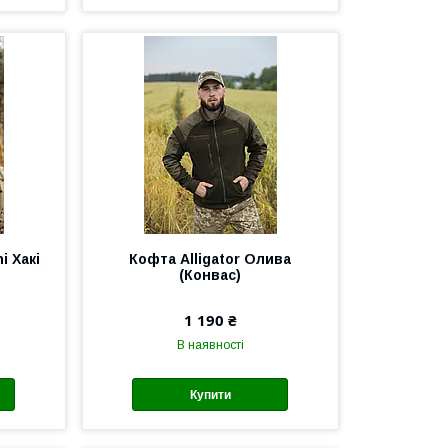
i Хакі
Кофта Alligator Олива
(Конвас)
1 190 ₴
В наявності
Купити