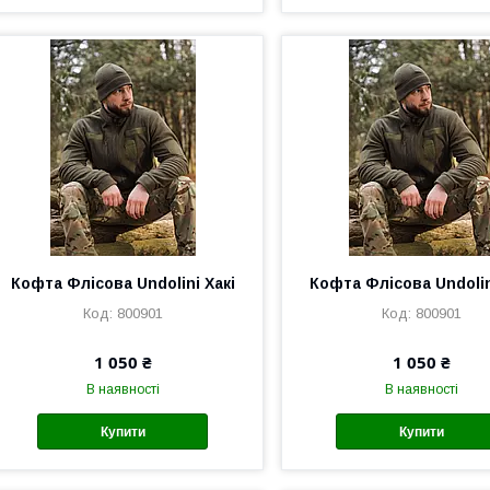
Кофта Флісова Undolini Хакі
Кофта Флісова Undolin
800901
800901
1 050 ₴
1 050 ₴
В наявності
В наявності
Купити
Купити