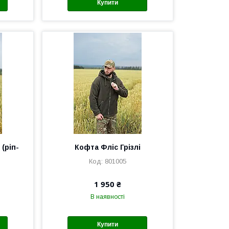
Купити
 (ріп-
Кофта Фліс Грізлі
801005
1 950 ₴
В наявності
Купити