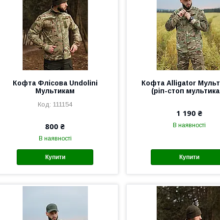
Кофта Флісова Undolini
Кофта Alligator Муль
Мультикам
(ріп-стоп мультика
111154
1 190 ₴
800 ₴
В наявності
В наявності
Купити
Купити