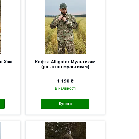
i Хакі
Кофта Alligator Мультикам
(ріп-стоп мультикам)
1 190 ₴
В наявності
Купити