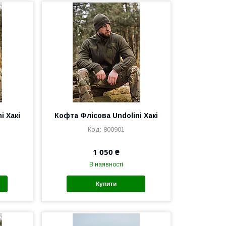
i Хакі
Кофта Флісова Undolini Хакі
800901
1 050 ₴
В наявності
Купити