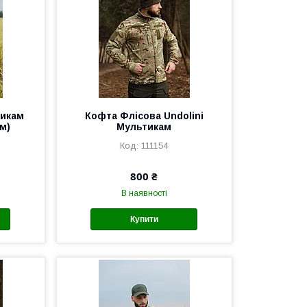
тикам
Кофта Флісова Undolini
м)
Мультикам
111154
800 ₴
В наявності
Купити