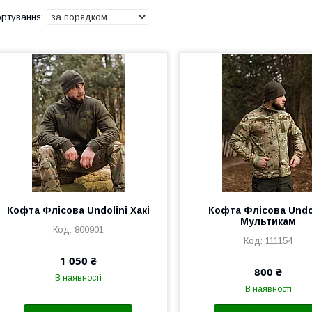
Кофта Флісова Undolini Хакі
Кофта Флісова Undo
Мультикам
800901
111154
1 050 ₴
800 ₴
В наявності
В наявності