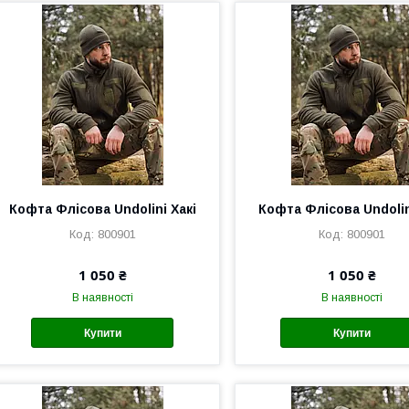
Кофта Флісова Undolini Хакі
Кофта Флісова Undolin
800901
800901
1 050 ₴
1 050 ₴
В наявності
В наявності
Купити
Купити