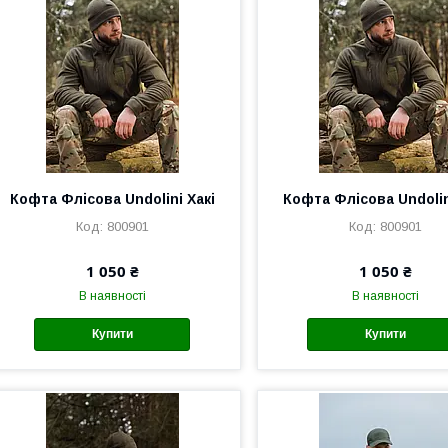
Кофта Флісова Undolini Хакі
Кофта Флісова Undolin
800901
800901
1 050 ₴
1 050 ₴
В наявності
В наявності
Купити
Купити