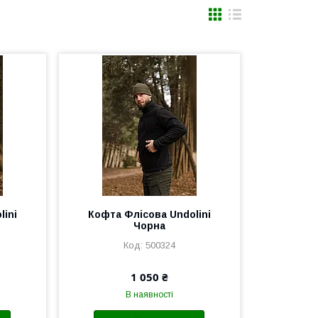
lini
Кофта Флісова Undolini
Чорна
500324
1 050 ₴
В наявності