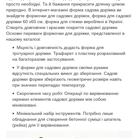
просто необхідні. Та й бажання прикрасити ділянку цілком
природно. В інтернет-магазині форма садова доріжка ви
знайдете формочки для садових доріжок, форма для садової
доріжки 60 х60 см, форма для стежки вироблені в Україні.
Створіть довговічне і красиве покриття садової доріжки.
Основні переваги формочки для доріжки, представленої в
нашому каталозі:
Міцність і довговічність додасть форма для
тротуарної доріжки. Трафарет з пластику розрахований
на багаторазове застосування.
У форми для садових доріжок своїми руками
відсутність спеціальних вимог до зберігання. Садові
доріжки форми зберігають геометричні розміри навіть
при значних перепадах температур.
Скорочення часу робіт. Операції по вирівнюванню
окремих елементів садової доріжки між собою
мінімізовані.
Мінімальний набір інструментів. Потрібно лише
обладнання для створення бетонної суміші і шпатель
(рейка) для її вирівнювання.