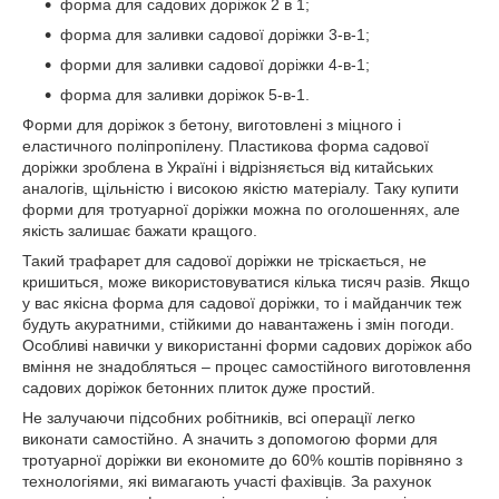
форма для садових доріжок 2 в 1;
форма для заливки садової доріжки 3-в-1;
форми для заливки садової доріжки 4-в-1;
форма для заливки доріжок 5-в-1.
Форми для доріжок з бетону, виготовлені з міцного і
еластичного поліпропілену. Пластикова форма садової
доріжки зроблена в Україні і відрізняється від китайських
аналогів, щільністю і високою якістю матеріалу. Таку купити
форми для тротуарної доріжки можна по оголошеннях, але
якість залишає бажати кращого.
Такий трафарет для садової доріжки не тріскається, не
кришиться, може використовуватися кілька тисяч разів. Якщо
у вас якісна форма для садової доріжки, то і майданчик теж
будуть акуратними, стійкими до навантажень і змін погоди.
Особливі навички у використанні форми садових доріжок або
вміння не знадобляться – процес самостійного виготовлення
садових доріжок бетонних плиток дуже простий.
Не залучаючи підсобних робітників, всі операції легко
виконати самостійно. А значить з допомогою форми для
тротуарної доріжки ви економите до 60% коштів порівняно з
технологіями, які вимагають участі фахівців. За рахунок