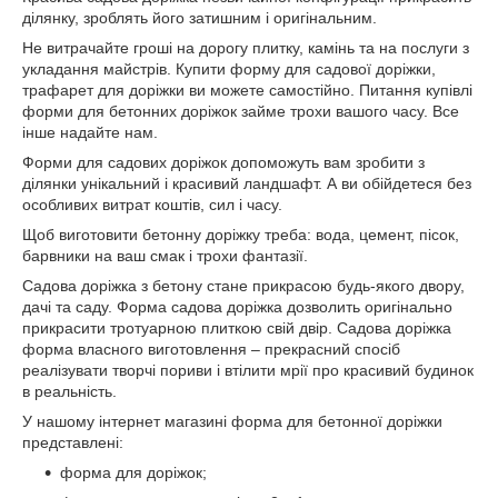
ділянку, зроблять його затишним і оригінальним.
Не витрачайте гроші на дорогу плитку, камінь та на послуги з
укладання майстрів. Купити форму для садової доріжки,
трафарет для доріжки ви можете самостійно. Питання купівлі
форми для бетонних доріжок займе трохи вашого часу. Все
інше надайте нам.
Форми для садових доріжок допоможуть вам зробити з
ділянки унікальний і красивий ландшафт. А ви обійдетеся без
особливих витрат коштів, сил і часу.
Щоб виготовити бетонну доріжку треба: вода, цемент, пісок,
барвники на ваш смак і трохи фантазії.
Садова доріжка з бетону стане прикрасою будь-якого двору,
дачі та саду. Форма садова доріжка дозволить оригінально
прикрасити тротуарною плиткою свій двір. Садова доріжка
форма власного виготовлення – прекрасний спосіб
реалізувати творчі пориви і втілити мрії про красивий будинок
в реальність.
У нашому інтернет магазині форма для бетонної доріжки
представлені:
форма для доріжок;