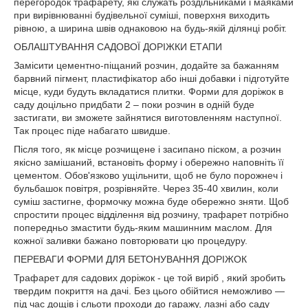
перегородок трафарету, які служать роздільниками і маяками
при вирівнюванні будівельної суміші, поверхня виходить
рівною, а ширина швів однаковою на будь-якій ділянці робіт.
ОБЛАШТУВАННЯ САДОВОЇ ДОРІЖКИ ЕТАПИ
Замісити цементно-піщаний розчин, додайте за бажанням
барвний пігмент, пластифікатор або інші добавки і підготуйте
місце, куди будуть вкладатися плитки. Форми для доріжок в
саду доцільно придбати 2 – поки розчин в одній буде
застигати, ви зможете зайнятися виготовленням наступної.
Так процес піде набагато швидше.
Після того, як місце розчищене і засипано піском, а розчин
якісно замішаний, встановіть форму і обережно наповніть її
цементом. Обов'язково ущільнити, щоб не було порожнеч і
бульбашок повітря, розрівняйте. Через 35-40 хвилин, коли
суміш застигне, формочку можна буде обережно зняти. Щоб
спростити процес відділення від розчину, трафарет потрібно
попередньо змастити будь-яким машинним маслом. Для
кожної заливки бажано повторювати цю процедуру.
ПЕРЕВАГИ ФОРМИ ДЛЯ БЕТОНУВАННЯ ДОРІЖОК
Трафарет для садових доріжок - це той виріб , який зробить
твердим покриття на дачі. Без цього обійтися неможливо —
під час дощів і сльоти проходи до гаражу, лазні або саду