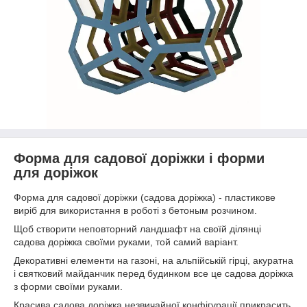
Форма для садової доріжки і форми
для доріжок
Форма для садової доріжки (садова доріжка) - пластикове
виріб для використання в роботі з бетоным розчином.
Щоб створити неповторний ландшафт на своїй ділянці
садова доріжка своїми руками, той самий варіант.
Декоративні елементи на газоні, на альпійській гірці, акуратна
і святковий майданчик перед будинком все це садова доріжка
з форми своїми руками.
Красива садова доріжка незвичайної конфігурації прикрасить