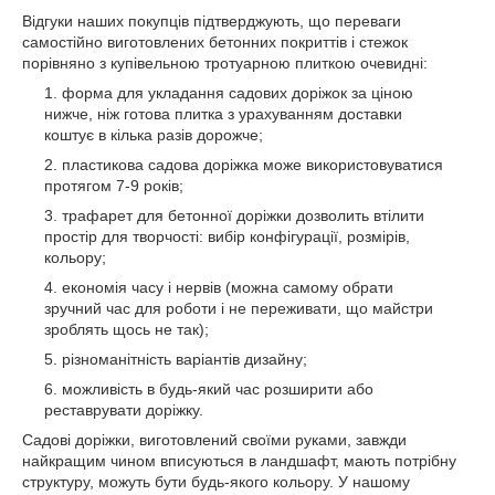
Відгуки наших покупців підтверджують, що переваги
самостійно виготовлених бетонних покриттів і стежок
порівняно з купівельною тротуарною плиткою очевидні:
форма для укладання садових доріжок за ціною
нижче, ніж готова плитка з урахуванням доставки
коштує в кілька разів дорожче;
пластикова садова доріжка може використовуватися
протягом 7-9 років;
трафарет для бетонної доріжки дозволить втілити
простір для творчості: вибір конфігурації, розмірів,
кольору;
економія часу і нервів (можна самому обрати
зручний час для роботи і не переживати, що майстри
зроблять щось не так);
різноманітність варіантів дизайну;
можливість в будь-який час розширити або
реставрувати доріжку.
Садові доріжки, виготовлений своїми руками, завжди
найкращим чином вписуються в ландшафт, мають потрібну
структуру, можуть бути будь-якого кольору. У нашому