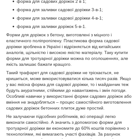
форма для садових доріжок 2 в 1;
форма для заливки садової доріжки 3-в-1;
форми для заливки садової доріжки 4-в-1;
форма для заливки доріжок 5-в-1.
Форми для доріжок з бетону, виготовлені з міцного і
еластичного поліпропілену. Пластикова форма садової
доріжки зроблена в Україні і відрізняється від китайських
аналогів, щільністю і високою якістю матеріалу. Таку купити
форми для тротуарної доріжки можна по оголошеннях, але
якість залишає бажати кращого.
Такий трафарет для садової доріжки не тріскається, не
кришиться, може використовуватися кілька тисяч разів. Якщо
у вас якісна форма для садової доріжки, то і майданчик теж
будуть акуратними, стійкими до навантажень і змін погоди.
Особливі навички у використанні форми садових доріжок або
вміння не знадобляться – процес самостійного виготовлення
садових доріжок бетонних плиток дуже простий.
Не залучаючи підсобних робітників, всі операції легко
виконати самостійно. А значить з допомогою форми для
тротуарної доріжки ви економите до 60% коштів порівняно з
технологіями, які вимагають участі фахівців. За рахунок