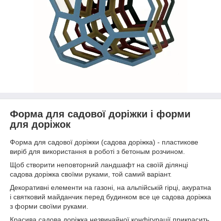
Форма для садової доріжки і форми
для доріжок
Форма для садової доріжки (садова доріжка) - пластикове
виріб для використання в роботі з бетоным розчином.
Щоб створити неповторний ландшафт на своїй ділянці
садова доріжка своїми руками, той самий варіант.
Декоративні елементи на газоні, на альпійській гірці, акуратна
і святковий майданчик перед будинком все це садова доріжка
з форми своїми руками.
Красива садова доріжка незвичайної конфігурації прикрасить