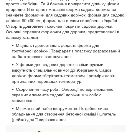
просто необхідні. Та й бажання прикрасити ділянку цілком
природно. В інтернет-магазині форма садова доріжка ви
знайдете формочки для садових доріжок, форма для садової
доріжки 60 х60 см, форма для стежки вироблені в Україні.
Створіть довговічне і красиве покриття садової доріжки.
Основні переваги формочки для доріжки, представленої в
нашому каталозі:
Міцність і довговічність додасть форма для
тротуарної доріжки. Трафарет з пластику розрахований
на багаторазове застосування.
У форми для садових доріжок своїми руками
відсутність спеціальних вимог до зберігання. Садові
доріжки форми зберігають геометричні розміри навіть
при значних перепадах температур.
Скорочення часу робіт. Операції по вирівнюванню
окремих елементів садової доріжки між собою
мінімізовані.
Мінімальний набір інструментів. Потрібно лише
обладнання для створення бетонної суміші і шпатель
(рейка) для її вирівнювання.