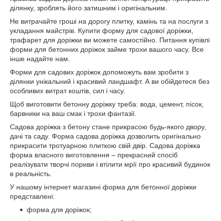
ділянку, зроблять його затишним і оригінальним.
Не витрачайте гроші на дорогу плитку, камінь та на послуги з
укладання майстрів. Купити форму для садової доріжки,
трафарет для доріжки ви можете самостійно. Питання купівлі
форми для бетонних доріжок займе трохи вашого часу. Все
інше надайте нам.
Форми для садових доріжок допоможуть вам зробити з
ділянки унікальний і красивий ландшафт. А ви обійдетеся без
особливих витрат коштів, сил і часу.
Щоб виготовити бетонну доріжку треба: вода, цемент, пісок,
барвники на ваш смак і трохи фантазії.
Садова доріжка з бетону стане прикрасою будь-якого двору,
дачі та саду. Форма садова доріжка дозволить оригінально
прикрасити тротуарною плиткою свій двір. Садова доріжка
форма власного виготовлення – прекрасний спосіб
реалізувати творчі пориви і втілити мрії про красивий будинок
в реальність.
У нашому інтернет магазині форма для бетонної доріжки
представлені:
форма для доріжок;