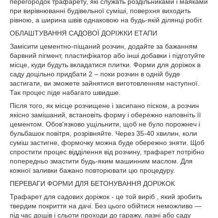
перегородок трафарету, які служать роздільниками і маяками
при вирівнюванні будівельної суміші, поверхня виходить
рівною, а ширина швів однаковою на будь-якій ділянці робіт.
ОБЛАШТУВАННЯ САДОВОЇ ДОРІЖКИ ЕТАПИ
Замісити цементно-піщаний розчин, додайте за бажанням
барвний пігмент, пластифікатор або інші добавки і підготуйте
місце, куди будуть вкладатися плитки. Форми для доріжок в
саду доцільно придбати 2 – поки розчин в одній буде
застигати, ви зможете зайнятися виготовленням наступної.
Так процес піде набагато швидше.
Після того, як місце розчищене і засипано піском, а розчин
якісно замішаний, встановіть форму і обережно наповніть її
цементом. Обов'язково ущільнити, щоб не було порожнеч і
бульбашок повітря, розрівняйте. Через 35-40 хвилин, коли
суміш застигне, формочку можна буде обережно зняти. Щоб
спростити процес відділення від розчину, трафарет потрібно
попередньо змастити будь-яким машинним маслом. Для
кожної заливки бажано повторювати цю процедуру.
ПЕРЕВАГИ ФОРМИ ДЛЯ БЕТОНУВАННЯ ДОРІЖОК
Трафарет для садових доріжок - це той виріб , який зробить
твердим покриття на дачі. Без цього обійтися неможливо —
під час дощів і сльоти проходи до гаражу, лазні або саду