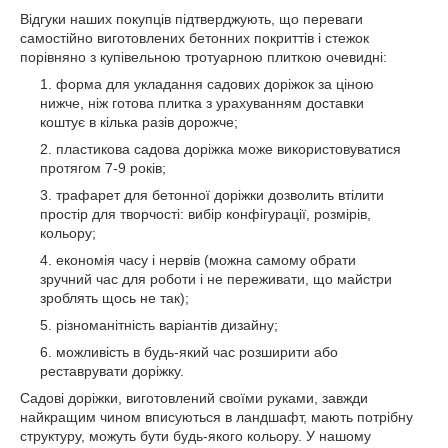
Відгуки наших покупців підтверджують, що переваги
самостійно виготовлених бетонних покриттів і стежок
порівняно з купівельною тротуарною плиткою очевидні:
форма для укладання садових доріжок за ціною
нижче, ніж готова плитка з урахуванням доставки
коштує в кілька разів дорожче;
пластикова садова доріжка може використовуватися
протягом 7-9 років;
трафарет для бетонної доріжки дозволить втілити
простір для творчості: вибір конфігурації, розмірів,
кольору;
економія часу і нервів (можна самому обрати
зручний час для роботи і не переживати, що майстри
зроблять щось не так);
різноманітність варіантів дизайну;
можливість в будь-який час розширити або
реставрувати доріжку.
Садові доріжки, виготовлений своїми руками, завжди
найкращим чином вписуються в ландшафт, мають потрібну
структуру, можуть бути будь-якого кольору. У нашому