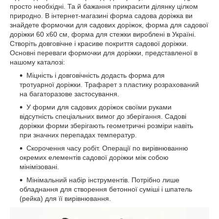
просто необхідні. Та й бажання прикрасити ділянку цілком
природно. В інтернет-магазині форма садова доріжка ви
знайдете формочки для садових доріжок, форма для садової
доріжки 60 х60 см, форма для стежки вироблені в Україні.
Створіть довговічне і красиве покриття садової доріжки.
Основні переваги формочки для доріжки, представленої в
нашому каталозі:
Міцність і довговічність додасть форма для
тротуарної доріжки. Трафарет з пластику розрахований
на багаторазове застосування.
У форми для садових доріжок своїми руками
відсутність спеціальних вимог до зберігання. Садові
доріжки форми зберігають геометричні розміри навіть
при значних перепадах температур.
Скорочення часу робіт. Операції по вирівнюванню
окремих елементів садової доріжки між собою
мінімізовані.
Мінімальний набір інструментів. Потрібно лише
обладнання для створення бетонної суміші і шпатель
(рейка) для її вирівнювання.