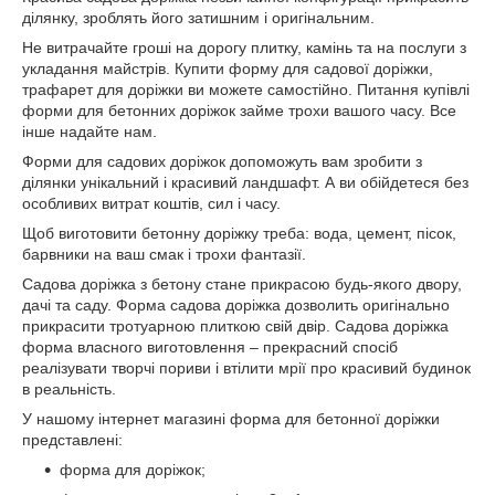
ділянку, зроблять його затишним і оригінальним.
Не витрачайте гроші на дорогу плитку, камінь та на послуги з
укладання майстрів. Купити форму для садової доріжки,
трафарет для доріжки ви можете самостійно. Питання купівлі
форми для бетонних доріжок займе трохи вашого часу. Все
інше надайте нам.
Форми для садових доріжок допоможуть вам зробити з
ділянки унікальний і красивий ландшафт. А ви обійдетеся без
особливих витрат коштів, сил і часу.
Щоб виготовити бетонну доріжку треба: вода, цемент, пісок,
барвники на ваш смак і трохи фантазії.
Садова доріжка з бетону стане прикрасою будь-якого двору,
дачі та саду. Форма садова доріжка дозволить оригінально
прикрасити тротуарною плиткою свій двір. Садова доріжка
форма власного виготовлення – прекрасний спосіб
реалізувати творчі пориви і втілити мрії про красивий будинок
в реальність.
У нашому інтернет магазині форма для бетонної доріжки
представлені:
форма для доріжок;