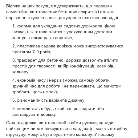
Відгуки наших покупців підтверджують, що переваги
самостійно виготовлених бетонних покриттів і стежок
порівняно з купівельною тротуарною плиткою очевидні:
форма для укладання садових доріжок за ціною
нижче, ніж готова плитка з урахуванням доставки
коштує в кілька разів дорожче;
пластикова садова доріжка може використовуватися
протягом 7-9 років;
трафарет для бетонної доріжки дозволить втілити
простір для творчості: вибір конфігурації, розмірів,
кольору;
економія часу і нервів (можна самому обрати
зручний час для роботи і не переживати, що майстри
зроблять щось не так);
різноманітність варіантів дизайну;
можливість в будь-який час розширити або
реставрувати доріжку.
Садові доріжки, виготовлений своїми руками, завжди
найкращим чином вписуються в ландшафт, мають потрібну
структуру, можуть бути будь-якого кольору. У нашому