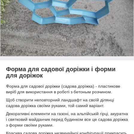
Форма для садової доріжки і форми
для доріжок
Форма для садової доріжки (садова доріжка) - пластикове
виріб для використання в роботі з бетоным розчином.
Щоб створити неповторний ландшафт на своїй ділянці
садова доріжка своїми руками, той самий варіант.
Декоративні елементи на газоні, на альпійській гірці, акуратна
і святковий майданчик перед будинком все це садова доріжка
з форми своїми руками.
Красива садова доріжка незвичайної конфігурації прикрасить