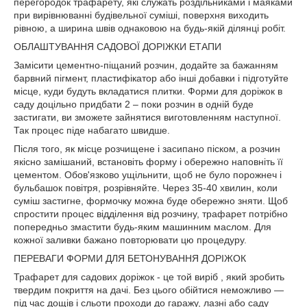
перегородок трафарету, які служать роздільниками і маяками
при вирівнюванні будівельної суміші, поверхня виходить
рівною, а ширина швів однаковою на будь-якій ділянці робіт.
ОБЛАШТУВАННЯ САДОВОЇ ДОРІЖКИ ЕТАПИ
Замісити цементно-піщаний розчин, додайте за бажанням
барвний пігмент, пластифікатор або інші добавки і підготуйте
місце, куди будуть вкладатися плитки. Форми для доріжок в
саду доцільно придбати 2 – поки розчин в одній буде
застигати, ви зможете зайнятися виготовленням наступної.
Так процес піде набагато швидше.
Після того, як місце розчищене і засипано піском, а розчин
якісно замішаний, встановіть форму і обережно наповніть її
цементом. Обов'язково ущільнити, щоб не було порожнеч і
бульбашок повітря, розрівняйте. Через 35-40 хвилин, коли
суміш застигне, формочку можна буде обережно зняти. Щоб
спростити процес відділення від розчину, трафарет потрібно
попередньо змастити будь-яким машинним маслом. Для
кожної заливки бажано повторювати цю процедуру.
ПЕРЕВАГИ ФОРМИ ДЛЯ БЕТОНУВАННЯ ДОРІЖОК
Трафарет для садових доріжок - це той виріб , який зробить
твердим покриття на дачі. Без цього обійтися неможливо —
під час дощів і сльоти проходи до гаражу, лазні або саду