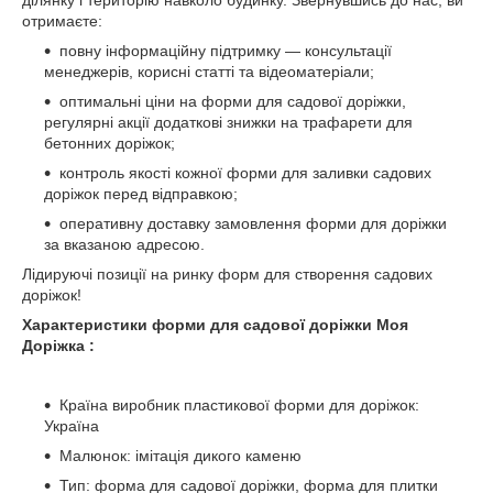
ділянку і територію навколо будинку. Звернувшись до нас, ви
отримаєте:
повну інформаційну підтримку — консультації
менеджерів, корисні статті та відеоматеріали;
оптимальні ціни на форми для садової доріжки,
регулярні акції додаткові знижки на трафарети для
бетонних доріжок;
контроль якості кожної форми для заливки садових
доріжок перед відправкою;
оперативну доставку замовлення форми для доріжки
за вказаною адресою.
Лідируючі позиції на ринку форм для створення садових
доріжок!
Характеристики форми для садової доріжки Моя
Доріжка :
Країна виробник пластикової форми для доріжок:
Україна
Малюнок: імітація дикого каменю
Тип: форма для садової доріжки, форма для плитки