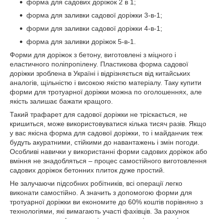
форма для садових доріжок 2 в 1;
форма для заливки садової доріжки 3-в-1;
форми для заливки садової доріжки 4-в-1;
форма для заливки доріжок 5-в-1.
Форми для доріжок з бетону, виготовлені з міцного і
еластичного поліпропілену. Пластикова форма садової
доріжки зроблена в Україні і відрізняється від китайських
аналогів, щільністю і високою якістю матеріалу. Таку купити
форми для тротуарної доріжки можна по оголошеннях, але
якість залишає бажати кращого.
Такий трафарет для садової доріжки не тріскається, не
кришиться, може використовуватися кілька тисяч разів. Якщо
у вас якісна форма для садової доріжки, то і майданчик теж
будуть акуратними, стійкими до навантажень і змін погоди.
Особливі навички у використанні форми садових доріжок або
вміння не знадобляться – процес самостійного виготовлення
садових доріжок бетонних плиток дуже простий.
Не залучаючи підсобних робітників, всі операції легко
виконати самостійно. А значить з допомогою форми для
тротуарної доріжки ви економите до 60% коштів порівняно з
технологіями, які вимагають участі фахівців. За рахунок