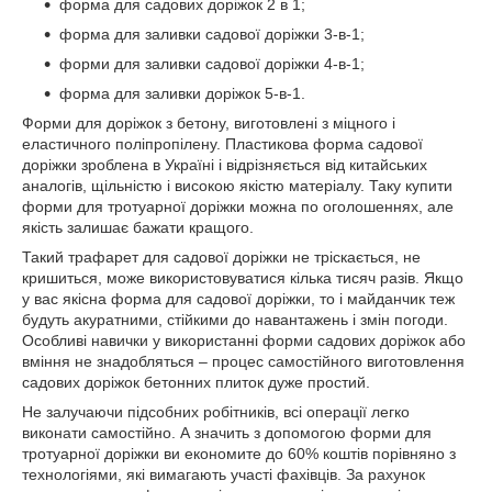
форма для садових доріжок 2 в 1;
форма для заливки садової доріжки 3-в-1;
форми для заливки садової доріжки 4-в-1;
форма для заливки доріжок 5-в-1.
Форми для доріжок з бетону, виготовлені з міцного і
еластичного поліпропілену. Пластикова форма садової
доріжки зроблена в Україні і відрізняється від китайських
аналогів, щільністю і високою якістю матеріалу. Таку купити
форми для тротуарної доріжки можна по оголошеннях, але
якість залишає бажати кращого.
Такий трафарет для садової доріжки не тріскається, не
кришиться, може використовуватися кілька тисяч разів. Якщо
у вас якісна форма для садової доріжки, то і майданчик теж
будуть акуратними, стійкими до навантажень і змін погоди.
Особливі навички у використанні форми садових доріжок або
вміння не знадобляться – процес самостійного виготовлення
садових доріжок бетонних плиток дуже простий.
Не залучаючи підсобних робітників, всі операції легко
виконати самостійно. А значить з допомогою форми для
тротуарної доріжки ви економите до 60% коштів порівняно з
технологіями, які вимагають участі фахівців. За рахунок