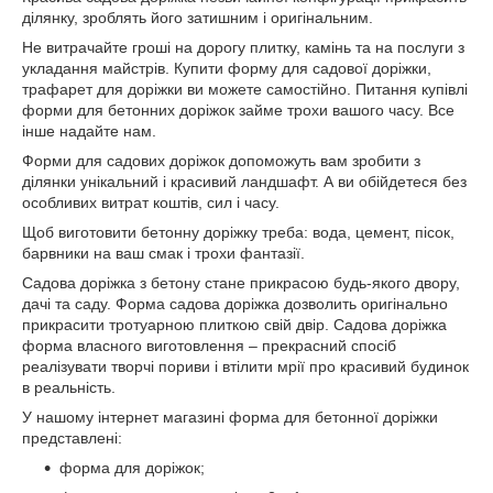
ділянку, зроблять його затишним і оригінальним.
Не витрачайте гроші на дорогу плитку, камінь та на послуги з
укладання майстрів. Купити форму для садової доріжки,
трафарет для доріжки ви можете самостійно. Питання купівлі
форми для бетонних доріжок займе трохи вашого часу. Все
інше надайте нам.
Форми для садових доріжок допоможуть вам зробити з
ділянки унікальний і красивий ландшафт. А ви обійдетеся без
особливих витрат коштів, сил і часу.
Щоб виготовити бетонну доріжку треба: вода, цемент, пісок,
барвники на ваш смак і трохи фантазії.
Садова доріжка з бетону стане прикрасою будь-якого двору,
дачі та саду. Форма садова доріжка дозволить оригінально
прикрасити тротуарною плиткою свій двір. Садова доріжка
форма власного виготовлення – прекрасний спосіб
реалізувати творчі пориви і втілити мрії про красивий будинок
в реальність.
У нашому інтернет магазині форма для бетонної доріжки
представлені:
форма для доріжок;