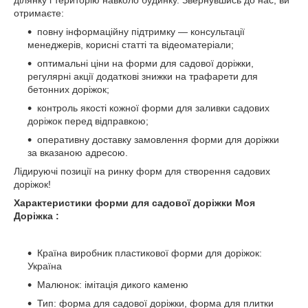
ділянку і територію навколо будинку. Звернувшись до нас, ви
отримаєте:
повну інформаційну підтримку — консультації
менеджерів, корисні статті та відеоматеріали;
оптимальні ціни на форми для садової доріжки,
регулярні акції додаткові знижки на трафарети для
бетонних доріжок;
контроль якості кожної форми для заливки садових
доріжок перед відправкою;
оперативну доставку замовлення форми для доріжки
за вказаною адресою.
Лідируючі позиції на ринку форм для створення садових
доріжок!
Характеристики форми для садової доріжки Моя
Доріжка :
Країна виробник пластикової форми для доріжок:
Україна
Малюнок: імітація дикого каменю
Тип: форма для садової доріжки, форма для плитки