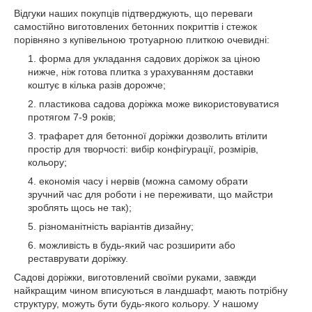
Відгуки наших покупців підтверджують, що переваги
самостійно виготовлених бетонних покриттів і стежок
порівняно з купівельною тротуарною плиткою очевидні:
форма для укладання садових доріжок за ціною
нижче, ніж готова плитка з урахуванням доставки
коштує в кілька разів дорожче;
пластикова садова доріжка може використовуватися
протягом 7-9 років;
трафарет для бетонної доріжки дозволить втілити
простір для творчості: вибір конфігурації, розмірів,
кольору;
економія часу і нервів (можна самому обрати
зручний час для роботи і не переживати, що майстри
зроблять щось не так);
різноманітність варіантів дизайну;
можливість в будь-який час розширити або
реставрувати доріжку.
Садові доріжки, виготовлений своїми руками, завжди
найкращим чином вписуються в ландшафт, мають потрібну
структуру, можуть бути будь-якого кольору. У нашому