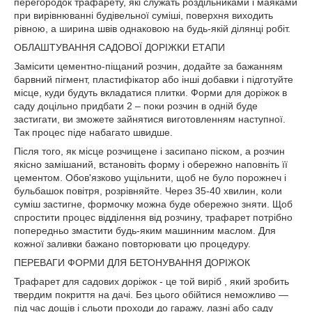
перегородок трафарету, які служать роздільниками і маяками
при вирівнюванні будівельної суміші, поверхня виходить
рівною, а ширина швів однаковою на будь-якій ділянці робіт.
ОБЛАШТУВАННЯ САДОВОЇ ДОРІЖКИ ЕТАПИ
Замісити цементно-піщаний розчин, додайте за бажанням
барвний пігмент, пластифікатор або інші добавки і підготуйте
місце, куди будуть вкладатися плитки. Форми для доріжок в
саду доцільно придбати 2 – поки розчин в одній буде
застигати, ви зможете зайнятися виготовленням наступної.
Так процес піде набагато швидше.
Після того, як місце розчищене і засипано піском, а розчин
якісно замішаний, встановіть форму і обережно наповніть її
цементом. Обов'язково ущільнити, щоб не було порожнеч і
бульбашок повітря, розрівняйте. Через 35-40 хвилин, коли
суміш застигне, формочку можна буде обережно зняти. Щоб
спростити процес відділення від розчину, трафарет потрібно
попередньо змастити будь-яким машинним маслом. Для
кожної заливки бажано повторювати цю процедуру.
ПЕРЕВАГИ ФОРМИ ДЛЯ БЕТОНУВАННЯ ДОРІЖОК
Трафарет для садових доріжок - це той виріб , який зробить
твердим покриття на дачі. Без цього обійтися неможливо —
під час дощів і сльоти проходи до гаражу, лазні або саду