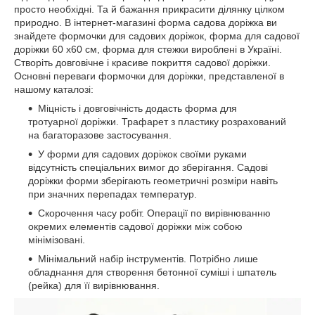
просто необхідні. Та й бажання прикрасити ділянку цілком
природно. В інтернет-магазині форма садова доріжка ви
знайдете формочки для садових доріжок, форма для садової
доріжки 60 х60 см, форма для стежки вироблені в Україні.
Створіть довговічне і красиве покриття садової доріжки.
Основні переваги формочки для доріжки, представленої в
нашому каталозі:
Міцність і довговічність додасть форма для
тротуарної доріжки. Трафарет з пластику розрахований
на багаторазове застосування.
У форми для садових доріжок своїми руками
відсутність спеціальних вимог до зберігання. Садові
доріжки форми зберігають геометричні розміри навіть
при значних перепадах температур.
Скорочення часу робіт. Операції по вирівнюванню
окремих елементів садової доріжки між собою
мінімізовані.
Мінімальний набір інструментів. Потрібно лише
обладнання для створення бетонної суміші і шпатель
(рейка) для її вирівнювання.