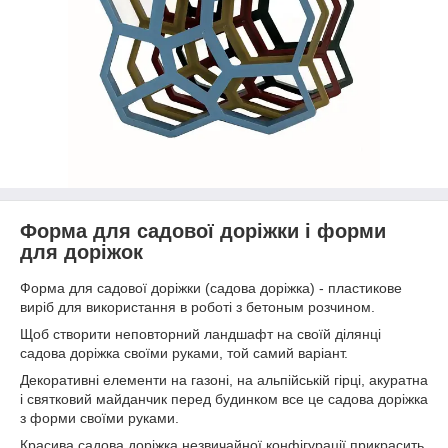
Форма для садової доріжки і форми
для доріжок
Форма для садової доріжки (садова доріжка) - пластикове
виріб для використання в роботі з бетоным розчином.
Щоб створити неповторний ландшафт на своїй ділянці
садова доріжка своїми руками, той самий варіант.
Декоративні елементи на газоні, на альпійській гірці, акуратна
і святковий майданчик перед будинком все це садова доріжка
з форми своїми руками.
Красива садова доріжка незвичайної конфігурації прикрасить