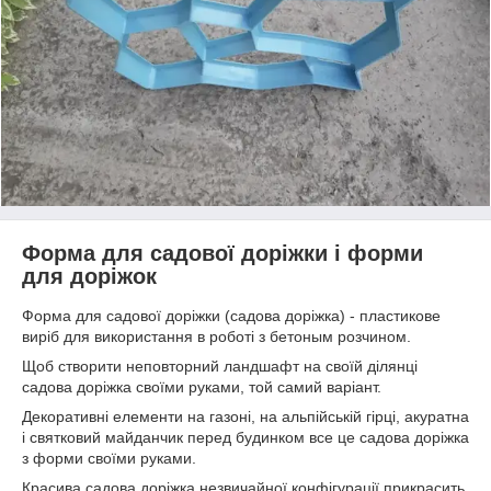
Форма для садової доріжки і форми
для доріжок
Форма для садової доріжки (садова доріжка) - пластикове
виріб для використання в роботі з бетоным розчином.
Щоб створити неповторний ландшафт на своїй ділянці
садова доріжка своїми руками, той самий варіант.
Декоративні елементи на газоні, на альпійській гірці, акуратна
і святковий майданчик перед будинком все це садова доріжка
з форми своїми руками.
Красива садова доріжка незвичайної конфігурації прикрасить