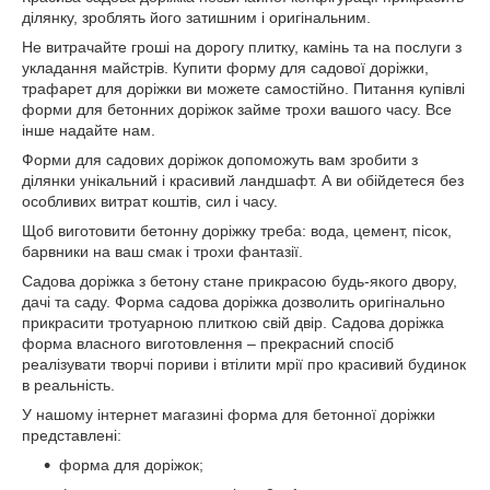
ділянку, зроблять його затишним і оригінальним.
Не витрачайте гроші на дорогу плитку, камінь та на послуги з
укладання майстрів. Купити форму для садової доріжки,
трафарет для доріжки ви можете самостійно. Питання купівлі
форми для бетонних доріжок займе трохи вашого часу. Все
інше надайте нам.
Форми для садових доріжок допоможуть вам зробити з
ділянки унікальний і красивий ландшафт. А ви обійдетеся без
особливих витрат коштів, сил і часу.
Щоб виготовити бетонну доріжку треба: вода, цемент, пісок,
барвники на ваш смак і трохи фантазії.
Садова доріжка з бетону стане прикрасою будь-якого двору,
дачі та саду. Форма садова доріжка дозволить оригінально
прикрасити тротуарною плиткою свій двір. Садова доріжка
форма власного виготовлення – прекрасний спосіб
реалізувати творчі пориви і втілити мрії про красивий будинок
в реальність.
У нашому інтернет магазині форма для бетонної доріжки
представлені:
форма для доріжок;