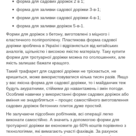
форма для садових доріжок 2 в 1;
форма для заливки садової доріжки 3-в-1;
форми для заливки садової доріжки 4-в-1;
форма для заливки доріжок 5-в-1.
Форми для доріжок з бетону, виготовлені з міцного і
еластичного поліпропілену. Пластикова форма садової
доріжки зроблена в Україні і відрізняється від китайських
аналогів, щільністю і високою якістю матеріалу. Таку купити
форми для тротуарної доріжки можна по оголошеннях, але
якість залишає бажати кращого.
Такий трафарет для садової доріжки не тріскається, не
кришиться, може використовуватися кілька тисяч разів. Якщо
у вас якісна форма для садової доріжки, то і майданчик теж
будуть акуратними, стійкими до навантажень і змін погоди.
Особливі навички у використанні форми садових доріжок або
вміння не знадобляться – процес самостійного виготовлення
садових доріжок бетонних плиток дуже простий.
Не залучаючи підсобних робітників, всі операції легко
виконати самостійно. А значить з допомогою форми для
тротуарної доріжки ви економите до 60% коштів порівняно з
технологіями, які вимагають участі фахівців. За рахунок