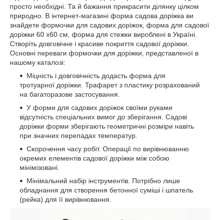
просто необхідні. Та й бажання прикрасити ділянку цілком
природно. В інтернет-магазині форма садова доріжка ви
знайдете формочки для садових доріжок, форма для садової
доріжки 60 х60 см, форма для стежки вироблені в Україні.
Створіть довговічне і красиве покриття садової доріжки.
Основні переваги формочки для доріжки, представленої в
нашому каталозі:
Міцність і довговічність додасть форма для
тротуарної доріжки. Трафарет з пластику розрахований
на багаторазове застосування.
У форми для садових доріжок своїми руками
відсутність спеціальних вимог до зберігання. Садові
доріжки форми зберігають геометричні розміри навіть
при значних перепадах температур.
Скорочення часу робіт. Операції по вирівнюванню
окремих елементів садової доріжки між собою
мінімізовані.
Мінімальний набір інструментів. Потрібно лише
обладнання для створення бетонної суміші і шпатель
(рейка) для її вирівнювання.