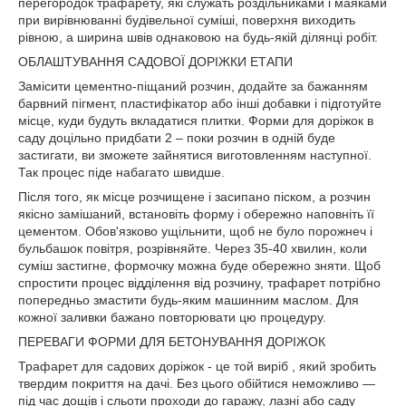
перегородок трафарету, які служать роздільниками і маяками
при вирівнюванні будівельної суміші, поверхня виходить
рівною, а ширина швів однаковою на будь-якій ділянці робіт.
ОБЛАШТУВАННЯ САДОВОЇ ДОРІЖКИ ЕТАПИ
Замісити цементно-піщаний розчин, додайте за бажанням
барвний пігмент, пластифікатор або інші добавки і підготуйте
місце, куди будуть вкладатися плитки. Форми для доріжок в
саду доцільно придбати 2 – поки розчин в одній буде
застигати, ви зможете зайнятися виготовленням наступної.
Так процес піде набагато швидше.
Після того, як місце розчищене і засипано піском, а розчин
якісно замішаний, встановіть форму і обережно наповніть її
цементом. Обов'язково ущільнити, щоб не було порожнеч і
бульбашок повітря, розрівняйте. Через 35-40 хвилин, коли
суміш застигне, формочку можна буде обережно зняти. Щоб
спростити процес відділення від розчину, трафарет потрібно
попередньо змастити будь-яким машинним маслом. Для
кожної заливки бажано повторювати цю процедуру.
ПЕРЕВАГИ ФОРМИ ДЛЯ БЕТОНУВАННЯ ДОРІЖОК
Трафарет для садових доріжок - це той виріб , який зробить
твердим покриття на дачі. Без цього обійтися неможливо —
під час дощів і сльоти проходи до гаражу, лазні або саду