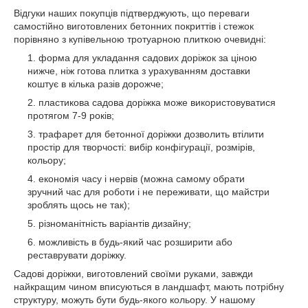
Відгуки наших покупців підтверджують, що переваги
самостійно виготовлених бетонних покриттів і стежок
порівняно з купівельною тротуарною плиткою очевидні:
форма для укладання садових доріжок за ціною
нижче, ніж готова плитка з урахуванням доставки
коштує в кілька разів дорожче;
пластикова садова доріжка може використовуватися
протягом 7-9 років;
трафарет для бетонної доріжки дозволить втілити
простір для творчості: вибір конфігурації, розмірів,
кольору;
економія часу і нервів (можна самому обрати
зручний час для роботи і не переживати, що майстри
зроблять щось не так);
різноманітність варіантів дизайну;
можливість в будь-який час розширити або
реставрувати доріжку.
Садові доріжки, виготовлений своїми руками, завжди
найкращим чином вписуються в ландшафт, мають потрібну
структуру, можуть бути будь-якого кольору. У нашому