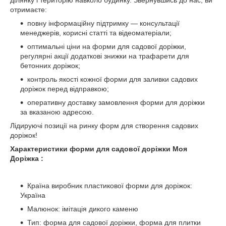
ділянку і територію навколо будинку. Звернувшись до нас, ви
отримаєте:
повну інформаційну підтримку — консультації
менеджерів, корисні статті та відеоматеріали;
оптимальні ціни на форми для садової доріжки,
регулярні акції додаткові знижки на трафарети для
бетонних доріжок;
контроль якості кожної форми для заливки садових
доріжок перед відправкою;
оперативну доставку замовлення форми для доріжки
за вказаною адресою.
Лідируючі позиції на ринку форм для створення садових
доріжок!
Характеристики форми для садової доріжки Моя
Доріжка :
Країна виробник пластикової форми для доріжок:
Україна
Малюнок: імітація дикого каменю
Тип: форма для садової доріжки, форма для плитки