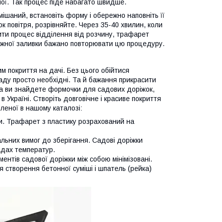
ої. Так процес піде набагато швидше.
амішаний, встановіть форму і обережно наповніть її
 повітря, розрівняйте. Через 35-40 хвилин, коли
ти процес відділення від розчину, трафарет
ожної заливки бажано повторювати цю процедуру.
м покриття на дачі. Без цього обійтися
аду просто необхідні. Та й бажання прикрасити
ка ви знайдете формочки для садових доріжок,
 Україні. Створіть довговічне і красиве покриття
леної в нашому каталозі:
ки. Трафарет з пластику розрахований на
альних вимог до зберігання. Садові доріжки
адах температур.
ентів садової доріжки між собою мінімізовані.
 створення бетонної суміші і шпатель (рейка)