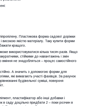
ені:
оліпропілену. Пластикова форма садової доріжки
тю і високою якістю матеріалу. Таку купити форми
 бажати кращого.
може використовуватися кілька тисяч разів. Якщо
 акуратними, стійкими до навантажень і змін
о вміння не знадобляться – процес самостійного
мостійно. А значить з допомогою форми для
іями, які вимагають участі фахівців. За рахунок
рівнюванні будівельної суміші, поверхня
іт.
гмент, пластифікатор або інші добавки і
к в саду доцільно придбати 2 – поки розчин в