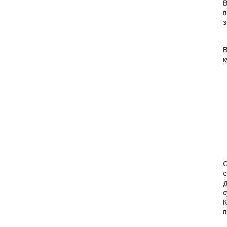
В
п
з
В
к
С
с
д
с
К
п