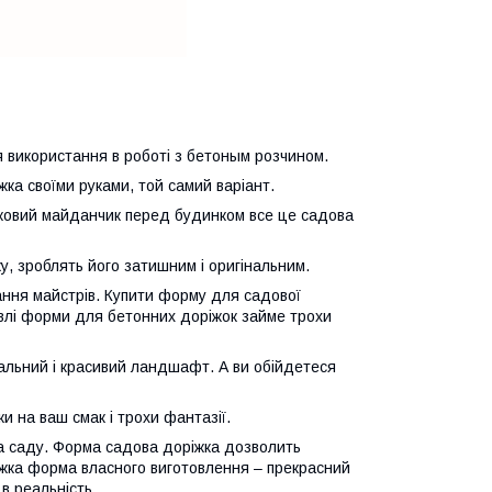
я використання в роботі з бетоным розчином.
ка своїми руками, той самий варіант.
вятковий майданчик перед будинком все це садова
у, зроблять його затишним і оригінальним.
дання майстрів. Купити форму для садової
івлі форми для бетонних доріжок займе трохи
альний і красивий ландшафт. А ви обійдетеся
и на ваш смак і трохи фантазії.
та саду. Форма садова доріжка дозволить
іжка форма власного виготовлення – прекрасний
 в реальність.