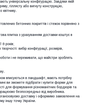
ають універсальну конфігурацію. Завдяки якій
яму, гіллясту або вигнуту конструкцію,
 квітнику.
товлених бетонних покриттів і стежок порівняно з
това плитка з урахуванням доставки коштує в
-9 років;
ворчості: вибір конфігурації, розмірів,
 роботи і не переживати, що майстри зроблять
ку.
ином вписуються в ландшафт, мають потрібну
зині ви зможете підібрати і купити форми для
ності для формування різноманітних бордюрів та
 працюємо безпосередньо від виробника.
Організовуємо доставку і оформимо замовлення на
ку іншу точку України.