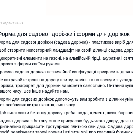
0 червня 2021
Форма для садової доріжки і форми для доріжок
орма для садової доріжки (садова доріжка) - пластикове виріб дл
об створити неповторний ландшафт на своїй ділянці садова доріж
екоративні елементи на газоні, на альпійській гірці, акуратна і с
оріжка з форми своїми руками.
расива садова доріжка незвичайної конфігурації прикрасить ділянк
е витрачайте гроші на дорогу плитку, камінь та на послуги з укла
оріжки, трафарет для доріжки ви можете самостійно. Питання куп
ашого часу. Все інше надайте нам.
орми для садових доріжок допоможуть вам зробити з ділянки унік
ез особливих витрат коштів, сил і часу.
об виготовити бетонну доріжку треба: вода, цемент, пісок, барвник
адова доріжка з бетону стане прикрасою будь-якого двору, дачі 
ригінально прикрасити тротуарною плиткою свій двір. Садова дор
посіб реалізувати творчі пориви і втілити мрії про красивий будинок