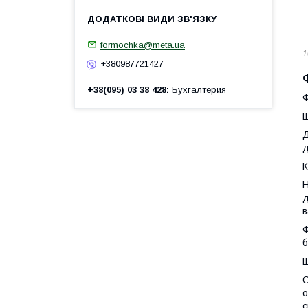
formochka@meta.ua
1
+380987721427
+38(095) 03 38 428
Бухгалтерия
Ф
Щ
Д
д
К
Н
д
в
Ф
б
Щ
С
о
с