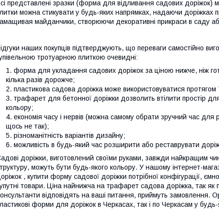
сі представлені зразки (форма для відливання садових доріжок) м
литки можна стикувати у будь-яких напрямках, надаючи доріжках пр
амащивая майданчики, створюючи декоративні прикраси в саду або
ідгуки наших покупців підтверджують, що переваги самостійно виго
упівельною тротуарною плиткою очевидні:
форма для укладання садових доріжок за ціною нижче, ніж го
кілька разів дорожче;
пластикова садова доріжка може використовуватися протягом 7
трафарет для бетонної доріжки дозволить втілити простір для т
кольору;
економія часу і нервів (можна самому обрати зручний час для
щось не так);
різноманітність варіантів дизайну;
можливість в будь-який час розширити або реставрувати доріж
адові доріжки, виготовлений своїми руками, завжди найкращим ч
труктуру, можуть бути будь-якого кольору. У нашому інтернет-мага
оріжок , купити форму садової доріжки потрібної конфігурації, єм
упутні товари. Ціна найнижча на трафарет садова доріжка, так як
онсультанти відповідять на ваші питання, приймуть замовлення. 
ластикові форми для доріжок в Черкасах, так і по Черкасам у будь-я