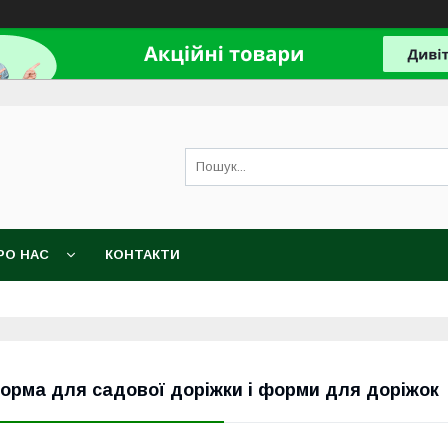
РО НАС
КОНТАКТИ
орма для садової доріжки і форми для доріжок