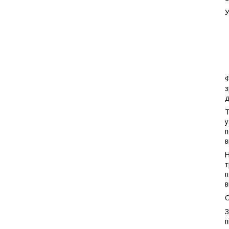
У
Ф
з
д
Т
у
п
в
Н
т
п
в
З
п