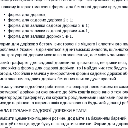
 нашому інтернет магазині форма для бетонної доріжки представл
форма для доріжок;
форма для садових доріжок 2 в 1;
форма для заливки садової доріжки 3-в-1;
форми для заливки садової доріжки 4-в-1;
форма для заливки доріжок 5-в-1.
орми для доріжок з бетону, виготовлені з міцного і еластичного п
роблена в Україні і відрізняється від китайських аналогів, щільніс
ля тротуарної доріжки можна по оголошеннях, але якість залишає
акий трафарет для садової доріжки не тріскається, не кришиться, 
 вас якісна форма для садової доріжки, то і майданчик теж будуть
огоди. Особливі навички у використанні форми садових доріжок аб
иготовлення садових доріжок бетонних плиток дуже простий.
е залучаючи підсобних робітників, всі операції легко виконати са
ротуарної доріжки ви економите до 60% коштів порівняно з технолог
ерегородок трафарету, які служать роздільниками і маяками при ви
иходить рівною, а ширина швів однаковою на будь-якій ділянці роб
ОБЛАШТУВАННЯ САДОВОЇ ДОРІЖКИ ЕТАПИ
амісити цементно-піщаний розчин, додайте за бажанням барвний пі
ідготуйте місце, куди будуть вкладатися плитки. Форми для доріжо