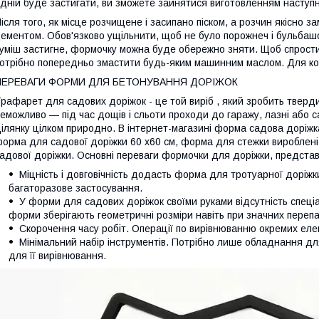
дній буде застигати, ви зможете зайнятися виготовленням наступн
ісля того, як місце розчищене і засипано піском, а розчин якісно з
ементом. Обов'язково ущільнити, щоб не було порожнеч і бульбашок
уміш застигне, формочку можна буде обережно зняти. Щоб спрости
отрібно попередньо змастити будь-яким машинним маслом. Для к
ПЕРЕВАГИ ФОРМИ ДЛЯ БЕТОНУВАННЯ ДОРІЖОК
рафарет для садових доріжок - це той виріб , який зробить тверди
еможливо — під час дощів і сльоти проходи до гаражу, лазні або с
ілянку цілком природно. В інтернет-магазині форма садова доріж
орма для садової доріжки 60 х60 см, форма для стежки вироблені в
адової доріжки. Основні переваги формочки для доріжки, представ
Міцність і довговічність додасть форма для тротуарної доріж
багаторазове застосування.
У форми для садових доріжок своїми руками відсутність спеці
форми зберігають геометричні розміри навіть при значних переп
Скорочення часу робіт. Операції по вирівнюванню окремих елем
Мінімальний набір інструментів. Потрібно лише обладнання для
для її вирівнювання.