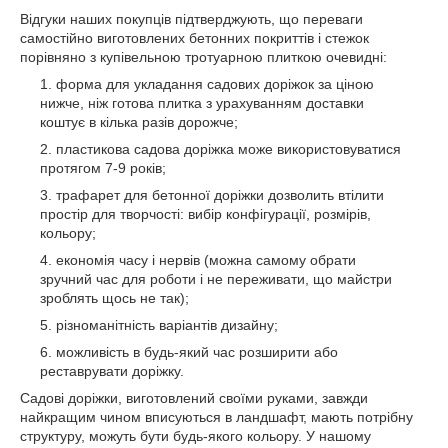
Відгуки наших покупців підтверджують, що переваги
самостійно виготовлених бетонних покриттів і стежок
порівняно з купівельною тротуарною плиткою очевидні:
форма для укладання садових доріжок за ціною
нижче, ніж готова плитка з урахуванням доставки
коштує в кілька разів дорожче;
пластикова садова доріжка може використовуватися
протягом 7-9 років;
трафарет для бетонної доріжки дозволить втілити
простір для творчості: вибір конфігурації, розмірів,
кольору;
економія часу і нервів (можна самому обрати
зручний час для роботи і не переживати, що майстри
зроблять щось не так);
різноманітність варіантів дизайну;
можливість в будь-який час розширити або
реставрувати доріжку.
Садові доріжки, виготовлений своїми руками, завжди
найкращим чином вписуються в ландшафт, мають потрібну
структуру, можуть бути будь-якого кольору. У нашому