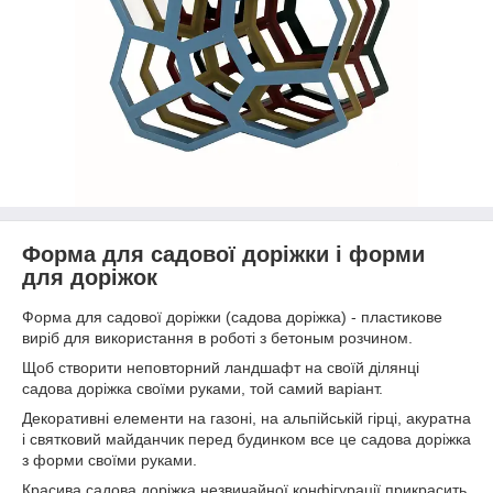
Форма для садової доріжки і форми
для доріжок
Форма для садової доріжки (садова доріжка) - пластикове
виріб для використання в роботі з бетоным розчином.
Щоб створити неповторний ландшафт на своїй ділянці
садова доріжка своїми руками, той самий варіант.
Декоративні елементи на газоні, на альпійській гірці, акуратна
і святковий майданчик перед будинком все це садова доріжка
з форми своїми руками.
Красива садова доріжка незвичайної конфігурації прикрасить