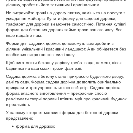
ділянку, зроблять його затишним і оригінальним.
Не витрачайте гроші на дорогу плитку, камінь та на послуги з
укладання майстрів. Купити форму для садової доріжки,
трафарет для доріжки ви можете самостійно. Питання купівлі
форми для бетонних доріжок займе трохи вашого часу. Все
інше надайте нам.
Форми для садових доріжок допоможуть вам зробити з
ділянки унікальний і красивий ландшафт. А ви обійдетеся без
особливих витрат коштів, сил і часу.
Щоб виготовити бетонну доріжку треба: вода, цемент, пісок,
барвники на ваш смак і трохи фантазії.
Садова доріжка з бетону стане прикрасою будь-якого двору,
дачі та саду. Форма садова доріжка дозволить оригінально
прикрасити тротуарною плиткою свій двір. Садова доріжка
форма власного виготовлення – прекрасний спосіб
реалізувати творчі пориви і втілити мрії про красивий будинок
в реальність.
У нашому інтернет магазині форма для бетонної доріжки
представлені:
форма для доріжок;