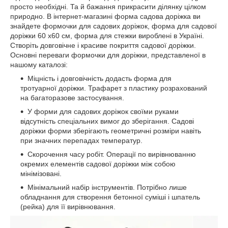
просто необхідні. Та й бажання прикрасити ділянку цілком
природно. В інтернет-магазині форма садова доріжка ви
знайдете формочки для садових доріжок, форма для садової
доріжки 60 х60 см, форма для стежки вироблені в Україні.
Створіть довговічне і красиве покриття садової доріжки.
Основні переваги формочки для доріжки, представленої в
нашому каталозі:
Міцність і довговічність додасть форма для
тротуарної доріжки. Трафарет з пластику розрахований
на багаторазове застосування.
У форми для садових доріжок своїми руками
відсутність спеціальних вимог до зберігання. Садові
доріжки форми зберігають геометричні розміри навіть
при значних перепадах температур.
Скорочення часу робіт. Операції по вирівнюванню
окремих елементів садової доріжки між собою
мінімізовані.
Мінімальний набір інструментів. Потрібно лише
обладнання для створення бетонної суміші і шпатель
(рейка) для її вирівнювання.