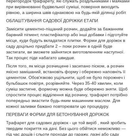
перегородок трафарету, які служать роздільниками і маяками
при вирівнюванні будівельної суміші, поверхня виходить
рівною, а ширина швів однаковою на будь-якій ділянці робіт.
ОБЛАШТУВАННЯ САДОВОЇ ДОРІЖКИ ЕТАПИ
Замісити цементно-піщаний розчин, додайте за бажанням
барвний пігмент, пластифікатор або інші добавки і підготуйте
місце, куди будуть вкладатися плитки. Форми для доріжок в
саду доцільно придбати 2 – поки розчин в одній буде
застигати, ви зможете зайнятися виготовленням наступної.
Так процес піде набагато швидше.
Після того, як місце розчищене і засипано піском, а розчин
якісно замішаний, встановіть форму і обережно наповніть її
цементом. Обов'язково ущільнити, щоб не було порожнеч і
бульбашок повітря, розрівняйте. Через 35-40 хвилин, коли
суміш застигне, формочку можна буде обережно зняти. Щоб
спростити процес відділення від розчину, трафарет потрібно
попередньо змастити будь-яким машинним маслом. Для
кожної заливки бажано повторювати цю процедуру.
ПЕРЕВАГИ ФОРМИ ДЛЯ БЕТОНУВАННЯ ДОРІЖОК
Трафарет для садових доріжок - це той виріб , який зробить
твердим покриття на дачі. Без цього обійтися неможливо —
під час дощів і сльоти проходи до гаражу, лазні або саду