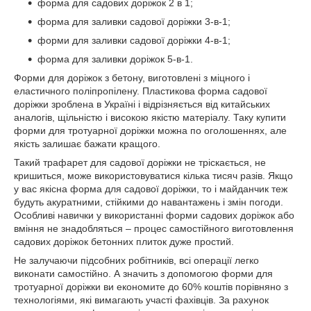
форма для садових доріжок 2 в 1;
форма для заливки садової доріжки 3-в-1;
форми для заливки садової доріжки 4-в-1;
форма для заливки доріжок 5-в-1.
Форми для доріжок з бетону, виготовлені з міцного і
еластичного поліпропілену. Пластикова форма садової
доріжки зроблена в Україні і відрізняється від китайських
аналогів, щільністю і високою якістю матеріалу. Таку купити
форми для тротуарної доріжки можна по оголошеннях, але
якість залишає бажати кращого.
Такий трафарет для садової доріжки не тріскається, не
кришиться, може використовуватися кілька тисяч разів. Якщо
у вас якісна форма для садової доріжки, то і майданчик теж
будуть акуратними, стійкими до навантажень і змін погоди.
Особливі навички у використанні форми садових доріжок або
вміння не знадобляться – процес самостійного виготовлення
садових доріжок бетонних плиток дуже простий.
Не залучаючи підсобних робітників, всі операції легко
виконати самостійно. А значить з допомогою форми для
тротуарної доріжки ви економите до 60% коштів порівняно з
технологіями, які вимагають участі фахівців. За рахунок