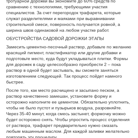
тротуарной дорожки вы экономите до 60% средств по
сравнению с технологиями, требующими участия
специалистов. За счет перегородок трафарета, которые
служат разделителями и маяками при выравнивании
строительной смеси, поверхность получается ровной, а
ширина швов одинаковой на любом участке работ.
ОБУСТРОЙСТВА САДОВОЙ ДОРОЖКИ ЭТАПЫ
Замесить цементно-песочный раствор, добавьте по желанию
красящий пигмент, пластификатор или другие добавки и
подготовьте место, куда будут укладываться плитки. Формы
для дорожек в саду целесообразно приобрести 2 – пока
раствор в одной будет застывать, вы сможете заняться
изготовлением следующей. Так процесс пойдет намного
быстрее.
После того, как место расчищено и засыпано песком, а
раствор качественно замешан, установите форму и
осторожно наполните ее цементом. Обязательно уплотнить,
чтобы не было пустот и пузырьков воздуха, разровняйте.
Через 35-40 минут, когда смесь застынет, формочку можно
будет осторожно снять. Чтобы упростить процесс отделения
от раствора, трафарет предварительно нужно смазать
любым машинным маслом. Для каждой заливки желательно
повторять эту процедуру.