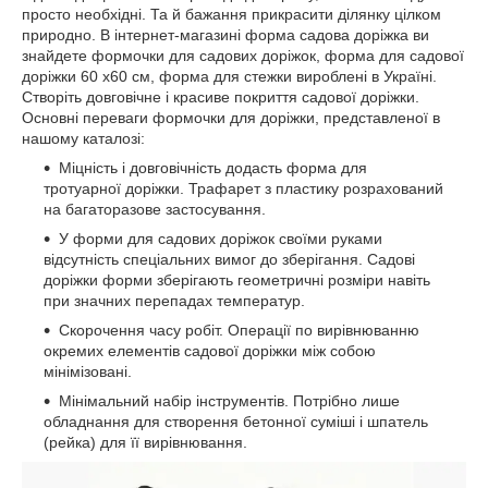
просто необхідні. Та й бажання прикрасити ділянку цілком
природно. В інтернет-магазині форма садова доріжка ви
знайдете формочки для садових доріжок, форма для садової
доріжки 60 х60 см, форма для стежки вироблені в Україні.
Створіть довговічне і красиве покриття садової доріжки.
Основні переваги формочки для доріжки, представленої в
нашому каталозі:
Міцність і довговічність додасть форма для
тротуарної доріжки. Трафарет з пластику розрахований
на багаторазове застосування.
У форми для садових доріжок своїми руками
відсутність спеціальних вимог до зберігання. Садові
доріжки форми зберігають геометричні розміри навіть
при значних перепадах температур.
Скорочення часу робіт. Операції по вирівнюванню
окремих елементів садової доріжки між собою
мінімізовані.
Мінімальний набір інструментів. Потрібно лише
обладнання для створення бетонної суміші і шпатель
(рейка) для її вирівнювання.