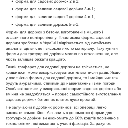
форма для садових доріжок 2 в 1;
форма для заливки садової доріжки 3-в-1;
форми для заливки садової доріжки 4-в-1;
форма для заливки доріжок 5-в-1.
Форми для доріжок з бетону, виготовлені з міцного і
еластичного поліпропілену. Пластикова форма садової
доріжки зроблена в Україні і відрізняється від китайських
аналогів, щільністю і високою якістю матеріалу. Таку купити
форми для тротуарної доріжки можна по оголошеннях, але
якість залишає бажати кращого.
Такий трафарет для садової доріжки не тріскається, не
кришиться, може використовуватися кілька тисяч разів. Якщо
у вас якісна форма для садової доріжки, то і майданчик теж
будуть акуратними, стійкими до навантажень і змін погоди.
Особливі навички у використанні форми садових доріжок або
вміння не знадобляться – процес самостійного виготовлення
садових доріжок бетонних плиток дуже простий.
Не залучаючи підсобних робітників, всі операції легко
виконати самостійно. А значить з допомогою форми для
тротуарної доріжки ви економите до 60% коштів порівняно з
технологіями, які вимагають участі фахівців. За рахунок