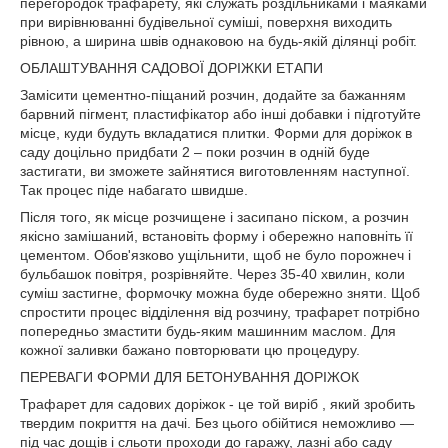
перегородок трафарету, які служать роздільниками і маяками
при вирівнюванні будівельної суміші, поверхня виходить
рівною, а ширина швів однаковою на будь-якій ділянці робіт.
ОБЛАШТУВАННЯ САДОВОЇ ДОРІЖКИ ЕТАПИ
Замісити цементно-піщаний розчин, додайте за бажанням
барвний пігмент, пластифікатор або інші добавки і підготуйте
місце, куди будуть вкладатися плитки. Форми для доріжок в
саду доцільно придбати 2 – поки розчин в одній буде
застигати, ви зможете зайнятися виготовленням наступної.
Так процес піде набагато швидше.
Після того, як місце розчищене і засипано піском, а розчин
якісно замішаний, встановіть форму і обережно наповніть її
цементом. Обов'язково ущільнити, щоб не було порожнеч і
бульбашок повітря, розрівняйте. Через 35-40 хвилин, коли
суміш застигне, формочку можна буде обережно зняти. Щоб
спростити процес відділення від розчину, трафарет потрібно
попередньо змастити будь-яким машинним маслом. Для
кожної заливки бажано повторювати цю процедуру.
ПЕРЕВАГИ ФОРМИ ДЛЯ БЕТОНУВАННЯ ДОРІЖОК
Трафарет для садових доріжок - це той виріб , який зробить
твердим покриття на дачі. Без цього обійтися неможливо —
під час дощів і сльоти проходи до гаражу, лазні або саду