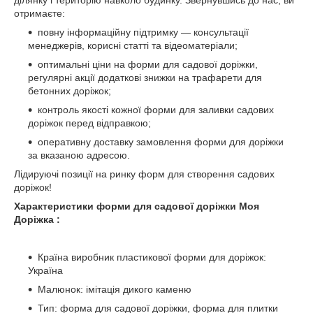
ділянку і територію навколо будинку. Звернувшись до нас, ви
отримаєте:
повну інформаційну підтримку — консультації
менеджерів, корисні статті та відеоматеріали;
оптимальні ціни на форми для садової доріжки,
регулярні акції додаткові знижки на трафарети для
бетонних доріжок;
контроль якості кожної форми для заливки садових
доріжок перед відправкою;
оперативну доставку замовлення форми для доріжки
за вказаною адресою.
Лідируючі позиції на ринку форм для створення садових
доріжок!
Характеристики форми для садової доріжки Моя
Доріжка :
Країна виробник пластикової форми для доріжок:
Україна
Малюнок: імітація дикого каменю
Тип: форма для садової доріжки, форма для плитки