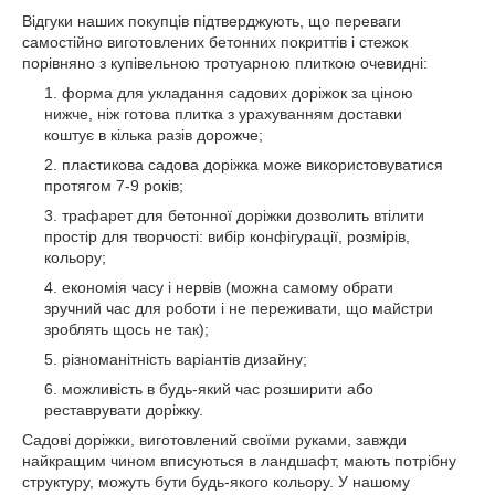
Відгуки наших покупців підтверджують, що переваги
самостійно виготовлених бетонних покриттів і стежок
порівняно з купівельною тротуарною плиткою очевидні:
форма для укладання садових доріжок за ціною
нижче, ніж готова плитка з урахуванням доставки
коштує в кілька разів дорожче;
пластикова садова доріжка може використовуватися
протягом 7-9 років;
трафарет для бетонної доріжки дозволить втілити
простір для творчості: вибір конфігурації, розмірів,
кольору;
економія часу і нервів (можна самому обрати
зручний час для роботи і не переживати, що майстри
зроблять щось не так);
різноманітність варіантів дизайну;
можливість в будь-який час розширити або
реставрувати доріжку.
Садові доріжки, виготовлений своїми руками, завжди
найкращим чином вписуються в ландшафт, мають потрібну
структуру, можуть бути будь-якого кольору. У нашому