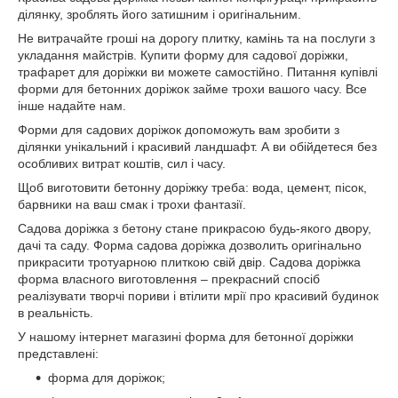
ділянку, зроблять його затишним і оригінальним.
Не витрачайте гроші на дорогу плитку, камінь та на послуги з
укладання майстрів. Купити форму для садової доріжки,
трафарет для доріжки ви можете самостійно. Питання купівлі
форми для бетонних доріжок займе трохи вашого часу. Все
інше надайте нам.
Форми для садових доріжок допоможуть вам зробити з
ділянки унікальний і красивий ландшафт. А ви обійдетеся без
особливих витрат коштів, сил і часу.
Щоб виготовити бетонну доріжку треба: вода, цемент, пісок,
барвники на ваш смак і трохи фантазії.
Садова доріжка з бетону стане прикрасою будь-якого двору,
дачі та саду. Форма садова доріжка дозволить оригінально
прикрасити тротуарною плиткою свій двір. Садова доріжка
форма власного виготовлення – прекрасний спосіб
реалізувати творчі пориви і втілити мрії про красивий будинок
в реальність.
У нашому інтернет магазині форма для бетонної доріжки
представлені:
форма для доріжок;