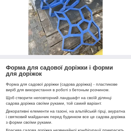
Форма для садової доріжки і форми
для доріжок
Форма для садової доріжки (садова доріжка) - пластикове
виріб для використання в роботі з бетоным розчином.
Щоб створити неповторний ландшафт на своїй ділянці
садова доріжка своїми руками, той самий варіант.
Декоративні елементи на газоні, на альпійській гірці, акуратна
і святковий майданчик перед будинком все це садова доріжка
з форми своїми руками.
Красива садова доріжка незвичайної конфігурації прикрасить