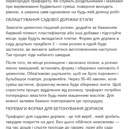
перегородок трафарету, які служать роздільниками і маяками
при вирівнюванні будівельної суміші, поверхня виходить
рівною, а ширина швів однаковою на будь-якій ділянці робіт.
ОБЛАШТУВАННЯ САДОВОЇ ДОРІЖКИ ЕТАПИ
Замісити цементно-піщаний розчин, додайте за бажанням
барвний пігмент, пластифікатор або інші добавки і підготуйте
місце, куди будуть вкладатися плитки. Форми для доріжок в
саду доцільно придбати 2 – поки розчин в одній буде
застигати, ви зможете зайнятися виготовленням наступної.
Так процес піде набагато швидше.
Після того, як місце розчищене і засипано піском, а розчин
якісно замішаний, встановіть форму і обережно наповніть її
цементом. Обов'язково ущільнити, щоб не було порожнеч і
бульбашок повітря, розрівняйте. Через 35-40 хвилин, коли
суміш застигне, формочку можна буде обережно зняти. Щоб
спростити процес відділення від розчину, трафарет потрібно
попередньо змастити будь-яким машинним маслом. Для
кожної заливки бажано повторювати цю процедуру.
ПЕРЕВАГИ ФОРМИ ДЛЯ БЕТОНУВАННЯ ДОРІЖОК
Трафарет для садових доріжок - це той виріб , який зробить
твердим покриття на дачі. Без цього обійтися неможливо —
під час дощів і сльоти проходи до гаражу, лазні або саду