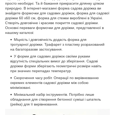
просто необхідні. Та й бажання прикрасити ділянку цілком
природно. В інтернет-магазині форма садова доріжка ви
знайдете формочки для садових доріжок, форма для садової
доріжки 60 х60 см, форма для стежки вироблені в Україні.
Створіть довговічне і красиве покриття садової доріжки.
Основні переваги формочки для доріжки, представленої в
нашому каталозі:
Міцність і довговічність додасть форма для
тротуарної доріжки. Трафарет з пластику розрахований
на багаторазове застосування.
У форми для садових доріжок своїми руками
відсутність спеціальних вимог до зберігання. Садові
доріжки форми зберігають геометричні розміри навіть
при значних перепадах температур.
Скорочення часу робіт. Операції по вирівнюванню
окремих елементів садової доріжки між собою
мінімізовані.
Мінімальний набір інструментів. Потрібно лише
обладнання для створення бетонної суміші і шпатель
(рейка) для її вирівнювання.