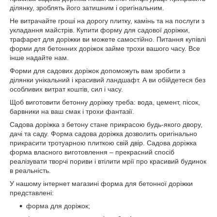
ділянку, зроблять його затишним і оригінальним.
Не витрачайте гроші на дорогу плитку, камінь та на послуги з
укладання майстрів. Купити форму для садової доріжки,
трафарет для доріжки ви можете самостійно. Питання купівлі
форми для бетонних доріжок займе трохи вашого часу. Все
інше надайте нам.
Форми для садових доріжок допоможуть вам зробити з
ділянки унікальний і красивий ландшафт. А ви обійдетеся без
особливих витрат коштів, сил і часу.
Щоб виготовити бетонну доріжку треба: вода, цемент, пісок,
барвники на ваш смак і трохи фантазії.
Садова доріжка з бетону стане прикрасою будь-якого двору,
дачі та саду. Форма садова доріжка дозволить оригінально
прикрасити тротуарною плиткою свій двір. Садова доріжка
форма власного виготовлення – прекрасний спосіб
реалізувати творчі пориви і втілити мрії про красивий будинок
в реальність.
У нашому інтернет магазині форма для бетонної доріжки
представлені:
форма для доріжок;