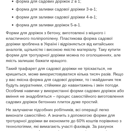
форма для садових доріжок 2 в 1;
форма для заливки садової доріжки 3-в-1;
форми для заливки садової доріжки 4-в-1;
форма для заливки доріжок 5-в-1.
Форми для доріжок з бетону, виготовлені з міцного і
еластичного поліпропілену. Пластикова форма садової
доріжки зроблена в Україні і відрізняється від китайських
аналогів, щільністю і високою якістю матеріалу. Таку купити
форми для тротуарної доріжки можна по оголошеннях, але
якість залишає бажати кращого.
Такий трафарет для садової доріжки не тріскається, не
кришиться, може використовуватися кілька тисяч разів. Якщо
у вас якісна форма для садової доріжки, то і майданчик теж
будуть акуратними, стійкими до навантажень і змін погоди.
Особливі навички у використанні форми садових доріжок або
вміння не знадобляться – процес самостійного виготовлення
садових доріжок бетонних плиток дуже простий.
Не залучаючи підсобних робітників, всі операції легко
виконати самостійно. А значить з допомогою форми для
тротуарної доріжки ви економите до 60% коштів порівняно з
технологіями, які вимагають участі фахівців. За рахунок