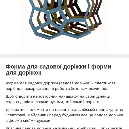
Форма для садової доріжки і форми
для доріжок
Форма для садової доріжки (садова доріжка) - пластикове
виріб для використання в роботі з бетоным розчином.
Щоб створити неповторний ландшафт на своїй ділянці
садова доріжка своїми руками, той самий варіант.
Декоративні елементи на газоні, на альпійській гірці, акуратна
і святковий майданчик перед будинком все це садова доріжка
з форми своїми руками.
Красива садова доріжка незвичайної конфігурації прикрасить