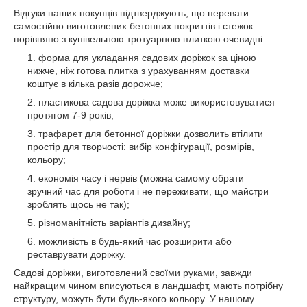
Відгуки наших покупців підтверджують, що переваги
самостійно виготовлених бетонних покриттів і стежок
порівняно з купівельною тротуарною плиткою очевидні:
форма для укладання садових доріжок за ціною
нижче, ніж готова плитка з урахуванням доставки
коштує в кілька разів дорожче;
пластикова садова доріжка може використовуватися
протягом 7-9 років;
трафарет для бетонної доріжки дозволить втілити
простір для творчості: вибір конфігурації, розмірів,
кольору;
економія часу і нервів (можна самому обрати
зручний час для роботи і не переживати, що майстри
зроблять щось не так);
різноманітність варіантів дизайну;
можливість в будь-який час розширити або
реставрувати доріжку.
Садові доріжки, виготовлений своїми руками, завжди
найкращим чином вписуються в ландшафт, мають потрібну
структуру, можуть бути будь-якого кольору. У нашому