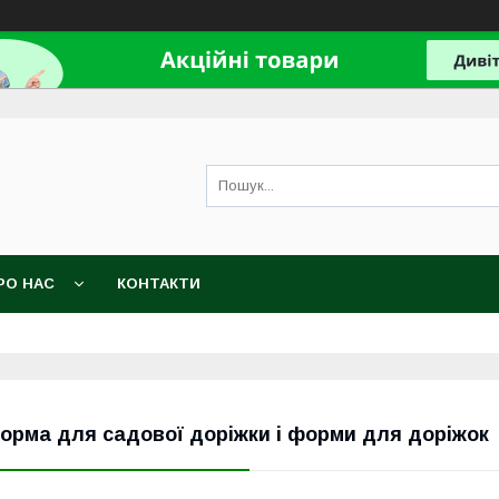
РО НАС
КОНТАКТИ
орма для садової доріжки і форми для доріжок