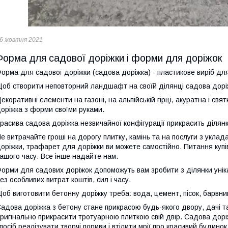
6 жовтня 2021
Форма для садової доріжки і форми для доріжок
орма для садової доріжки (садова доріжка) - пластикове виріб дл
об створити неповторний ландшафт на своїй ділянці садова доріж
екоративні елементи на газоні, на альпійській гірці, акуратна і с
оріжка з форми своїми руками.
расива садова доріжка незвичайної конфігурації прикрасить ділянк
е витрачайте гроші на дорогу плитку, камінь та на послуги з укла
оріжки, трафарет для доріжки ви можете самостійно. Питання куп
ашого часу. Все інше надайте нам.
орми для садових доріжок допоможуть вам зробити з ділянки унік
ез особливих витрат коштів, сил і часу.
об виготовити бетонну доріжку треба: вода, цемент, пісок, барвник
адова доріжка з бетону стане прикрасою будь-якого двору, дачі 
ригінально прикрасити тротуарною плиткою свій двір. Садова дор
посіб реалізувати творчі пориви і втілити мрії про красивий будинок