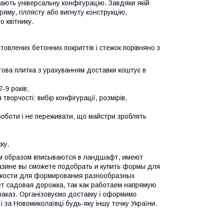
ають універсальну конфігурацію. Завдяки якій
яму, гіллясту або вигнуту конструкцію,
 квітнику.
товлених бетонних покриттів і стежок порівняно з
това плитка з урахуванням доставки коштує в
-9 років;
ворчості: вибір конфігурації, розмірів,
 роботи і не переживати, що майстри зроблять
ку.
им образом вписываются в ландшафт, имеют
газине вы сможете подобрать и купить формы для
емкости для формирования разнообразных
т садовая дорожка, так как работаем напрямую
заказ. Організовуємо доставку і оформимо
 за Новомиколаївці будь-яку іншу точку України.