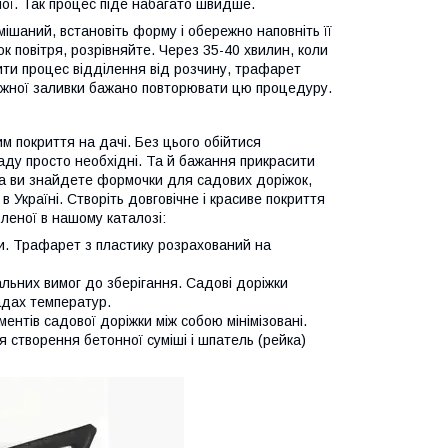
ої. Так процес піде набагато швидше.
амішаний, встановіть форму і обережно наповніть її
 повітря, розрівняйте. Через 35-40 хвилин, коли
ти процес відділення від розчину, трафарет
ожної заливки бажано повторювати цю процедуру.
м покриття на дачі. Без цього обійтися
аду просто необхідні. Та й бажання прикрасити
ка ви знайдете формочки для садових доріжок,
 Україні. Створіть довговічне і красиве покриття
леної в нашому каталозі:
ки. Трафарет з пластику розрахований на
альних вимог до зберігання. Садові доріжки
адах температур.
ентів садової доріжки між собою мінімізовані.
 створення бетонної суміші і шпатель (рейка)