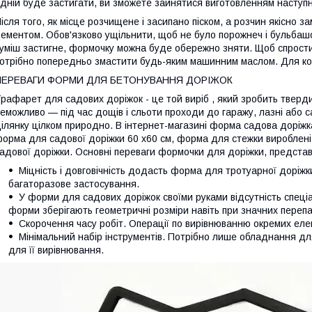
дній буде застигати, ви зможете зайнятися виготовленням наступн
ісля того, як місце розчищене і засипано піском, а розчин якісно з
ементом. Обов'язково ущільнити, щоб не було порожнеч і бульбашок
уміш застигне, формочку можна буде обережно зняти. Щоб спрости
отрібно попередньо змастити будь-яким машинним маслом. Для к
ПЕРЕВАГИ ФОРМИ ДЛЯ БЕТОНУВАННЯ ДОРІЖОК
рафарет для садових доріжок - це той виріб , який зробить тверди
еможливо — під час дощів і сльоти проходи до гаражу, лазні або с
ілянку цілком природно. В інтернет-магазині форма садова доріж
орма для садової доріжки 60 х60 см, форма для стежки вироблені в
адової доріжки. Основні переваги формочки для доріжки, представ
Міцність і довговічність додасть форма для тротуарної доріж
багаторазове застосування.
У форми для садових доріжок своїми руками відсутність спеці
форми зберігають геометричні розміри навіть при значних переп
Скорочення часу робіт. Операції по вирівнюванню окремих елем
Мінімальний набір інструментів. Потрібно лише обладнання для
для її вирівнювання.