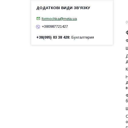
formochka@meta.ua
0
+380987721427
+38(095) 03 38 428
Бухгалтерия
Ф
Щ
Д
д
К
Н
д
в
Ф
б
Щ
С
о
с