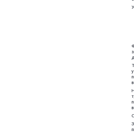
У
Ф
з
д
Т
у
п
в
Н
т
п
в
З
п