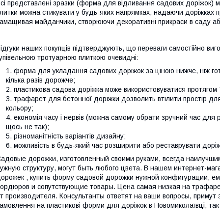
сі представлені зразки (форма для відливання садових доріжок) м
литки можна стикувати у будь-яких напрямках, надаючи доріжках пр
амащивая майданчики, створюючи декоративні прикраси в саду або
ідгуки наших покупців підтверджують, що переваги самостійно виго
упівельною тротуарною плиткою очевидні:
форма для укладання садових доріжок за ціною нижче, ніж го
кілька разів дорожче;
пластикова садова доріжка може використовуватися протягом 7
трафарет для бетонної доріжки дозволить втілити простір для т
кольору;
економія часу і нервів (можна самому обрати зручний час для
щось не так);
різноманітність варіантів дизайну;
можливість в будь-який час розширити або реставрувати доріж
адовые дорожки, изготовленный своими руками, всегда наилучш
ужную структуру, могут быть любого цвета. В нашем интернет-ма
орожек , купить форму садовой дорожки нужной конфигурации, 
ордюров и сопутствующие товары. Цена самая низкая на трафаре
т производителя. Консультанты ответят на ваши вопросы, примут 
амовлення на пластикові форми для доріжок в Новомиколаївці, так і