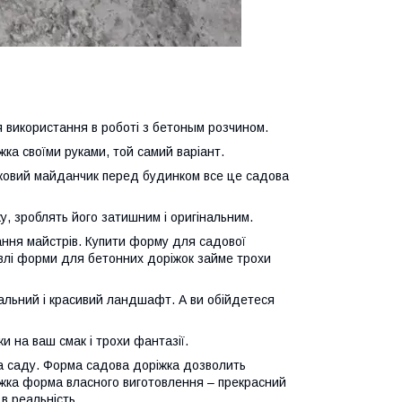
я використання в роботі з бетоным розчином.
ка своїми руками, той самий варіант.
вятковий майданчик перед будинком все це садова
у, зроблять його затишним і оригінальним.
дання майстрів. Купити форму для садової
івлі форми для бетонних доріжок займе трохи
альний і красивий ландшафт. А ви обійдетеся
и на ваш смак і трохи фантазії.
та саду. Форма садова доріжка дозволить
іжка форма власного виготовлення – прекрасний
 в реальність.