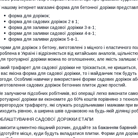
 нашому інтернет магазині форма для бетонної доріжки представл
форма для доріжок;
форма для садових доріжок 2 в 1;
форма для заливки садової доріжки 3-в-1;
форми для заливки садової доріжки 4-в-1;
форма для заливки доріжок 5-в-1.
орми для доріжок з бетону, виготовлені з міцного і еластичного п
роблена в Україні і відрізняється від китайських аналогів, щільніс
ля тротуарної доріжки можна по оголошеннях, але якість залишає
акий трафарет для садової доріжки не тріскається, не кришиться, 
 вас якісна форма для садової доріжки, то і майданчик теж будуть
огоди. Особливі навички у використанні форми садових доріжок аб
иготовлення садових доріжок бетонних плиток дуже простий.
е залучаючи підсобних робітників, всі операції легко виконати са
ротуарної доріжки ви економите до 60% коштів порівняно з технолог
ерегородок трафарету, які служать роздільниками і маяками при ви
иходить рівною, а ширина швів однаковою на будь-якій ділянці роб
ОБЛАШТУВАННЯ САДОВОЇ ДОРІЖКИ ЕТАПИ
амісити цементно-піщаний розчин, додайте за бажанням барвний пі
ідготуйте місце, куди будуть вкладатися плитки. Форми для доріжо