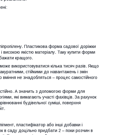
ені:
оліпропілену. Пластикова форма садової доріжки
тю і високою якістю матеріалу. Таку купити форми
 бажати кращого.
може використовуватися кілька тисяч разів. Якщо
 акуратними, стійкими до навантажень і змін
о вміння не знадобляться – процес самостійного
мостійно. А значить з допомогою форми для
іями, які вимагають участі фахівців. За рахунок
рівнюванні будівельної суміші, поверхня
іт.
гмент, пластифікатор або інші добавки і
к в саду доцільно придбати 2 – поки розчин в