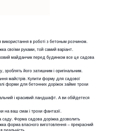
я використання в роботі з бетоным розчином.
ка своїми руками, той самий варіант.
вятковий майданчик перед будинком все це садова
у, зроблять його затишним і оригінальним.
дання майстрів. Купити форму для садової
івлі форми для бетонних доріжок займе трохи
альний і красивий ландшафт. А ви обійдетеся
и на ваш смак і трохи фантазії.
та саду. Форма садова доріжка дозволить
іжка форма власного виготовлення – прекрасний
 в реальність.