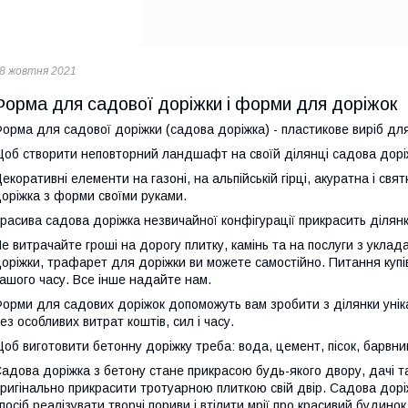
8 жовтня 2021
Форма для садової доріжки і форми для доріжок
орма для садової доріжки (садова доріжка) - пластикове виріб дл
об створити неповторний ландшафт на своїй ділянці садова доріж
екоративні елементи на газоні, на альпійській гірці, акуратна і с
оріжка з форми своїми руками.
расива садова доріжка незвичайної конфігурації прикрасить ділянк
е витрачайте гроші на дорогу плитку, камінь та на послуги з укла
оріжки, трафарет для доріжки ви можете самостійно. Питання куп
ашого часу. Все інше надайте нам.
орми для садових доріжок допоможуть вам зробити з ділянки унік
ез особливих витрат коштів, сил і часу.
об виготовити бетонну доріжку треба: вода, цемент, пісок, барвник
адова доріжка з бетону стане прикрасою будь-якого двору, дачі 
ригінально прикрасити тротуарною плиткою свій двір. Садова дор
посіб реалізувати творчі пориви і втілити мрії про красивий будинок