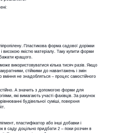
ені:
оліпропілену. Пластикова форма садової доріжки
тю і високою якістю матеріалу. Таку купити форми
 бажати кращого.
може використовуватися кілька тисяч разів. Якщо
 акуратними, стійкими до навантажень і змін
о вміння не знадобляться – процес самостійного
мостійно. А значить з допомогою форми для
іями, які вимагають участі фахівців. За рахунок
рівнюванні будівельної суміші, поверхня
іт.
гмент, пластифікатор або інші добавки і
к в саду доцільно придбати 2 – поки розчин в