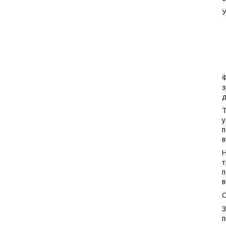
У
Ф
з
д
Т
у
п
в
Н
т
п
в
З
п