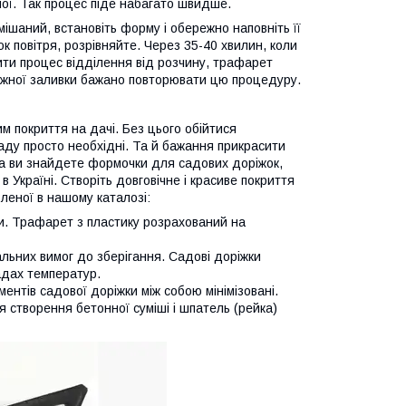
ої. Так процес піде набагато швидше.
амішаний, встановіть форму і обережно наповніть її
 повітря, розрівняйте. Через 35-40 хвилин, коли
ти процес відділення від розчину, трафарет
ожної заливки бажано повторювати цю процедуру.
м покриття на дачі. Без цього обійтися
аду просто необхідні. Та й бажання прикрасити
ка ви знайдете формочки для садових доріжок,
 Україні. Створіть довговічне і красиве покриття
леної в нашому каталозі:
ки. Трафарет з пластику розрахований на
альних вимог до зберігання. Садові доріжки
адах температур.
ентів садової доріжки між собою мінімізовані.
 створення бетонної суміші і шпатель (рейка)