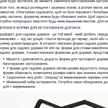
дній буде застигати, ви зможете зайнятися виготовленням наступн
ісля того, як місце розчищене і засипано піском, а розчин якісно з
ементом. Обов'язково ущільнити, щоб не було порожнеч і бульбашок
уміш застигне, формочку можна буде обережно зняти. Щоб спрости
отрібно попередньо змастити будь-яким машинним маслом. Для к
ПЕРЕВАГИ ФОРМИ ДЛЯ БЕТОНУВАННЯ ДОРІЖОК
рафарет для садових доріжок - це той виріб , який зробить тверди
еможливо — під час дощів і сльоти проходи до гаражу, лазні або с
ілянку цілком природно. В інтернет-магазині форма садова доріж
орма для садової доріжки 60 х60 см, форма для стежки вироблені в
адової доріжки. Основні переваги формочки для доріжки, представ
Міцність і довговічність додасть форма для тротуарної доріж
багаторазове застосування.
У форми для садових доріжок своїми руками відсутність спеці
форми зберігають геометричні розміри навіть при значних переп
Скорочення часу робіт. Операції по вирівнюванню окремих елем
Мінімальний набір інструментів. Потрібно лише обладнання для
для її вирівнювання.