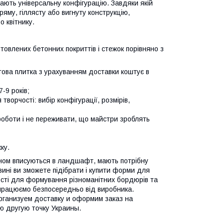
ають універсальну конфігурацію. Завдяки якій
яму, гіллясту або вигнуту конструкцію,
 квітнику.
товлених бетонних покриттів і стежок порівняно з
това плитка з урахуванням доставки коштує в
-9 років;
ворчості: вибір конфігурації, розмірів,
 роботи і не переживати, що майстри зроблять
ку.
ином вписуються в ландшафт, мають потрібну
зині ви зможете підібрати і купити форми для
ності для формування різноманітних бордюрів та
 працюємо безпосередньо від виробника.
Организуем доставку и оформим заказ на
ю другую точку Украины.