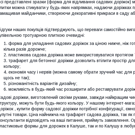
сі представлені зразки (форма для відливання садових доріжок) м
литки можна стикувати у будь-яких напрямках, надаючи доріжках пр
амащивая майданчики, створюючи декоративні прикраси в саду або
ідгуки наших покупців підтверджують, що переваги самостійно виго
упівельною тротуарною плиткою очевидні:
форма для укладання садових доріжок за ціною нижче, ніж го
кілька разів дорожче;
пластикова садова доріжка може використовуватися протягом 7
трафарет для бетонної доріжки дозволить втілити простір для т
кольору;
економія часу і нервів (можна самому обрати зручний час для
щось не так);
різноманітність варіантів дизайну;
можливість в будь-який час розширити або реставрувати доріж
адові доріжки, виготовлений своїми руками, завжди найкращим ч
труктуру, можуть бути будь-якого кольору. У нашому інтернет-мага
оріжок , купити форму садової доріжки потрібної конфігурації, єм
упутні товари. Ціна найнижча на трафарет садова доріжка, так як
онсультанти відповідять на ваші питання, приймуть замовлення. 
ластиковые формы для дорожек в Калуше, так и по Калушу в любу