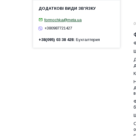
formochka@meta.ua
0
+380987721427
+38(095) 03 38 428
Бухгалтерия
Ф
Щ
Д
д
К
Н
д
в
Ф
б
Щ
С
о
с