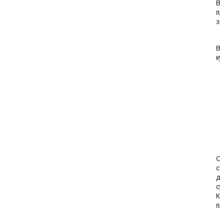
В
п
з
В
к
С
с
д
с
К
п