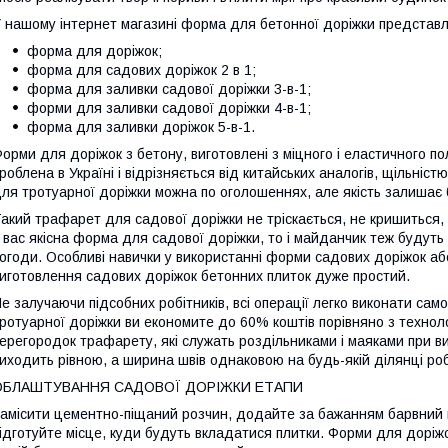
 нашому інтернет магазині форма для бетонної доріжки представл
форма для доріжок;
форма для садових доріжок 2 в 1;
форма для заливки садової доріжки 3-в-1;
форми для заливки садової доріжки 4-в-1;
форма для заливки доріжок 5-в-1.
орми для доріжок з бетону, виготовлені з міцного і еластичного п
роблена в Україні і відрізняється від китайських аналогів, щільніс
ля тротуарної доріжки можна по оголошеннях, але якість залишає
акий трафарет для садової доріжки не тріскається, не кришиться, 
 вас якісна форма для садової доріжки, то і майданчик теж будуть
огоди. Особливі навички у використанні форми садових доріжок аб
иготовлення садових доріжок бетонних плиток дуже простий.
е залучаючи підсобних робітників, всі операції легко виконати са
ротуарної доріжки ви економите до 60% коштів порівняно з технолог
ерегородок трафарету, які служать роздільниками і маяками при ви
иходить рівною, а ширина швів однаковою на будь-якій ділянці роб
ОБЛАШТУВАННЯ САДОВОЇ ДОРІЖКИ ЕТАПИ
амісити цементно-піщаний розчин, додайте за бажанням барвний пі
ідготуйте місце, куди будуть вкладатися плитки. Форми для доріжо