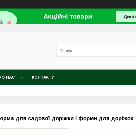
РО НАС
КОНТАКТИ
орма для садової доріжки і форми для доріжок