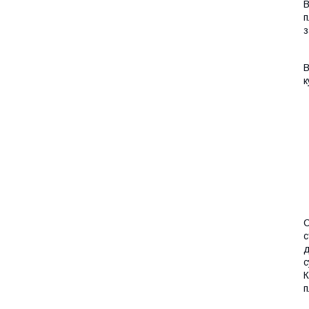
В
п
з
В
к
С
с
д
с
К
п