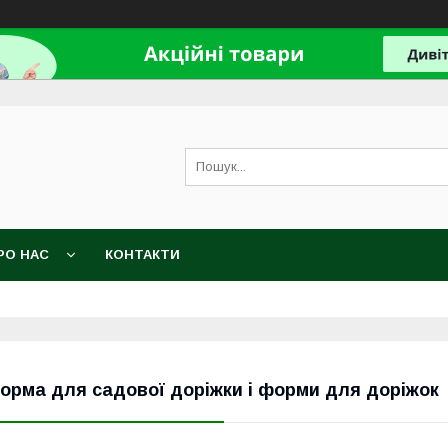
РО НАС
КОНТАКТИ
орма для садової доріжки і форми для доріжок