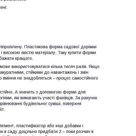
ені:
оліпропілену. Пластикова форма садової доріжки
тю і високою якістю матеріалу. Таку купити форми
 бажати кращого.
може використовуватися кілька тисяч разів. Якщо
 акуратними, стійкими до навантажень і змін
о вміння не знадобляться – процес самостійного
мостійно. А значить з допомогою форми для
іями, які вимагають участі фахівців. За рахунок
рівнюванні будівельної суміші, поверхня
іт.
гмент, пластифікатор або інші добавки і
к в саду доцільно придбати 2 – поки розчин в