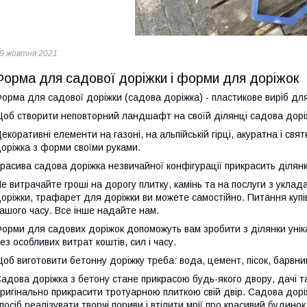
9 жовтня 2021
Форма для садової доріжки і форми для доріжок
орма для садової доріжки (садова доріжка) - пластикове виріб дл
об створити неповторний ландшафт на своїй ділянці садова доріж
екоративні елементи на газоні, на альпійській гірці, акуратна і с
оріжка з форми своїми руками.
расива садова доріжка незвичайної конфігурації прикрасить ділянк
е витрачайте гроші на дорогу плитку, камінь та на послуги з укла
оріжки, трафарет для доріжки ви можете самостійно. Питання куп
ашого часу. Все інше надайте нам.
орми для садових доріжок допоможуть вам зробити з ділянки унік
ез особливих витрат коштів, сил і часу.
об виготовити бетонну доріжку треба: вода, цемент, пісок, барвник
адова доріжка з бетону стане прикрасою будь-якого двору, дачі 
ригінально прикрасити тротуарною плиткою свій двір. Садова дор
посіб реалізувати творчі пориви і втілити мрії про красивий будинок