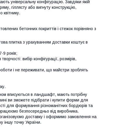
ають універсальну конфігурацію. Завдяки якій
яму, гіллясту або вигнуту конструкцію,
 квітнику.
товлених бетонних покриттів і стежок порівняно з
това плитка з урахуванням доставки коштує в
-9 років;
ворчості: вибір конфігурації, розмірів,
 роботи і не переживати, що майстри зроблять
ку.
ином вписуються в ландшафт, мають потрібну
зині ви зможете підібрати і купити форми для
ності для формування різноманітних бордюрів та
 працюємо безпосередньо від виробника.
Організовуємо доставку і оформимо замовлення на
у іншу точку України.