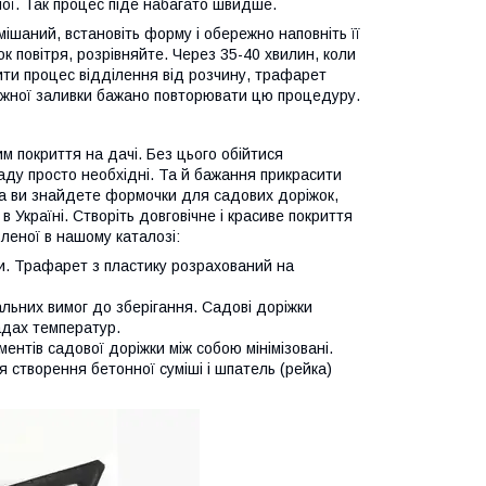
ої. Так процес піде набагато швидше.
амішаний, встановіть форму і обережно наповніть її
 повітря, розрівняйте. Через 35-40 хвилин, коли
ти процес відділення від розчину, трафарет
ожної заливки бажано повторювати цю процедуру.
м покриття на дачі. Без цього обійтися
аду просто необхідні. Та й бажання прикрасити
ка ви знайдете формочки для садових доріжок,
 Україні. Створіть довговічне і красиве покриття
леної в нашому каталозі:
ки. Трафарет з пластику розрахований на
альних вимог до зберігання. Садові доріжки
адах температур.
ентів садової доріжки між собою мінімізовані.
 створення бетонної суміші і шпатель (рейка)