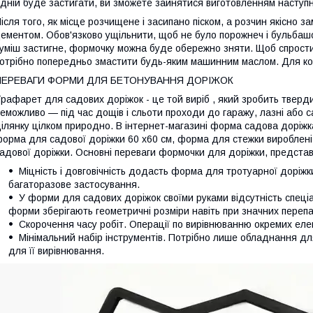
дній буде застигати, ви зможете зайнятися виготовленням наступн
ісля того, як місце розчищене і засипано піском, а розчин якісно з
ементом. Обов'язково ущільнити, щоб не було порожнеч і бульбашок
уміш застигне, формочку можна буде обережно зняти. Щоб спрости
отрібно попередньо змастити будь-яким машинним маслом. Для к
ПЕРЕВАГИ ФОРМИ ДЛЯ БЕТОНУВАННЯ ДОРІЖОК
рафарет для садових доріжок - це той виріб , який зробить тверди
еможливо — під час дощів і сльоти проходи до гаражу, лазні або с
ілянку цілком природно. В інтернет-магазині форма садова доріж
орма для садової доріжки 60 х60 см, форма для стежки вироблені в
адової доріжки. Основні переваги формочки для доріжки, представ
Міцність і довговічність додасть форма для тротуарної доріж
багаторазове застосування.
У форми для садових доріжок своїми руками відсутність спеці
форми зберігають геометричні розміри навіть при значних переп
Скорочення часу робіт. Операції по вирівнюванню окремих елем
Мінімальний набір інструментів. Потрібно лише обладнання для
для її вирівнювання.