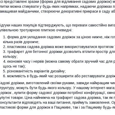
сі представлені зразки (форма для відливання садових доріжок) м
литки можна стикувати у будь-яких напрямках, надаючи доріжках пр
амащивая майданчики, створюючи декоративні прикраси в саду або
ідгуки наших покупців підтверджують, що переваги самостійно виго
упівельною тротуарною плиткою очевидні:
форма для укладання садових доріжок за ціною нижче, ніж го
кілька разів дорожче;
пластикова садова доріжка може використовуватися протягом 7
трафарет для бетонної доріжки дозволить втілити простір для т
кольору;
економія часу і нервів (можна самому обрати зручний час для
щось не так);
різноманітність варіантів дизайну;
можливість в будь-який час розширити або реставрувати доріж
адові доріжки, виготовлений своїми руками, завжди найкращим ч
труктуру, можуть бути будь-якого кольору. У нашому інтернет-мага
оріжок , купити форму садової доріжки потрібної конфігурації, єм
упутні товари. Ціна найнижча на трафарет садова доріжка, так як
онсультанти відповідять на ваші питання, приймуть замовлення. 
ластикові форми для доріжок в Пацикиве, так і за Пацикиву будь-як