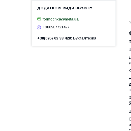
formochka@meta.ua
0
+380987721427
+38(095) 03 38 428
Бухгалтерия
Ф
Щ
Д
д
К
Н
д
в
Ф
б
Щ
С
о
с