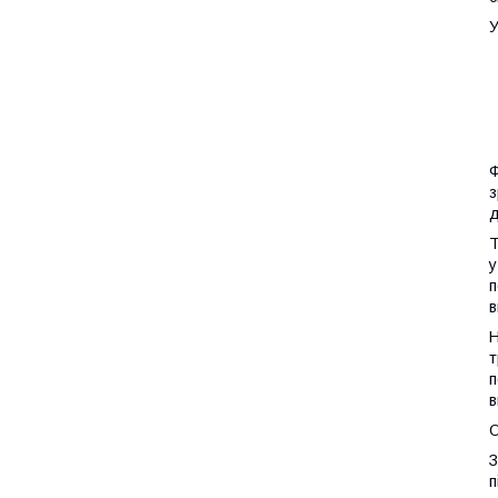
У
Ф
з
д
Т
у
п
в
Н
т
п
в
З
п