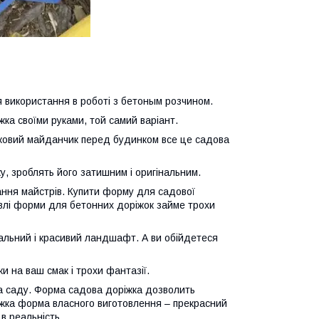
я використання в роботі з бетоным розчином.
ка своїми руками, той самий варіант.
вятковий майданчик перед будинком все це садова
у, зроблять його затишним і оригінальним.
дання майстрів. Купити форму для садової
івлі форми для бетонних доріжок займе трохи
альний і красивий ландшафт. А ви обійдетеся
и на ваш смак і трохи фантазії.
та саду. Форма садова доріжка дозволить
іжка форма власного виготовлення – прекрасний
 в реальність.