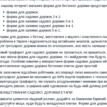
 нашому інтернет магазині форма для бетонної доріжки представл
форма для доріжок;
форма для садових доріжок 2 в 1;
форма для заливки садової доріжки 3-в-1;
форми для заливки садової доріжки 4-в-1;
форма для заливки доріжок 5-в-1.
орми для доріжок з бетону, виготовлені з міцного і еластичного п
роблена в Україні і відрізняється від китайських аналогів, щільніс
ля тротуарної доріжки можна по оголошеннях, але якість залишає
акий трафарет для садової доріжки не тріскається, не кришиться, 
 вас якісна форма для садової доріжки, то і майданчик теж будуть
огоди. Особливі навички у використанні форми садових доріжок аб
иготовлення садових доріжок бетонних плиток дуже простий.
е залучаючи підсобних робітників, всі операції легко виконати са
ротуарної доріжки ви економите до 60% коштів порівняно з технолог
ерегородок трафарету, які служать роздільниками і маяками при ви
иходить рівною, а ширина швів однаковою на будь-якій ділянці роб
ОБЛАШТУВАННЯ САДОВОЇ ДОРІЖКИ ЕТАПИ
амісити цементно-піщаний розчин, додайте за бажанням барвний пі
ідготуйте місце, куди будуть вкладатися плитки. Форми для доріжо