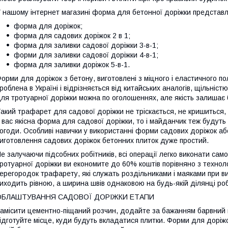
 нашому інтернет магазині форма для бетонної доріжки представл
форма для доріжок;
форма для садових доріжок 2 в 1;
форма для заливки садової доріжки 3-в-1;
форми для заливки садової доріжки 4-в-1;
форма для заливки доріжок 5-в-1.
орми для доріжок з бетону, виготовлені з міцного і еластичного п
роблена в Україні і відрізняється від китайських аналогів, щільніс
ля тротуарної доріжки можна по оголошеннях, але якість залишає
акий трафарет для садової доріжки не тріскається, не кришиться, 
 вас якісна форма для садової доріжки, то і майданчик теж будуть
огоди. Особливі навички у використанні форми садових доріжок аб
иготовлення садових доріжок бетонних плиток дуже простий.
е залучаючи підсобних робітників, всі операції легко виконати са
ротуарної доріжки ви економите до 60% коштів порівняно з технолог
ерегородок трафарету, які служать роздільниками і маяками при ви
иходить рівною, а ширина швів однаковою на будь-якій ділянці роб
ОБЛАШТУВАННЯ САДОВОЇ ДОРІЖКИ ЕТАПИ
амісити цементно-піщаний розчин, додайте за бажанням барвний пі
ідготуйте місце, куди будуть вкладатися плитки. Форми для доріжо