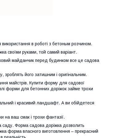
я використання в роботі з бетоным розчином.
ка своїми руками, той самий варіант.
вятковий майданчик перед будинком все це садова
у, зроблять його затишним і оригінальним.
дання майстрів. Купити форму для садової
івлі форми для бетонних доріжок займе трохи
альний і красивий ландшафт. А ви обійдетеся
и на ваш смак і трохи фантазії.
та саду. Форма садова доріжка дозволить
іжка форма власного виготовлення – прекрасний
 в реальність.