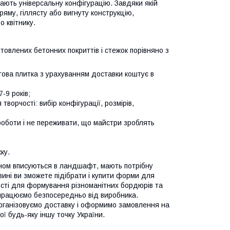
ають універсальну конфігурацію. Завдяки якій
яму, гіллясту або вигнуту конструкцію,
 квітнику.
товлених бетонних покриттів і стежок порівняно з
това плитка з урахуванням доставки коштує в
-9 років;
ворчості: вибір конфігурації, розмірів,
 роботи і не переживати, що майстри зроблять
ку.
ином вписуються в ландшафт, мають потрібну
зині ви зможете підібрати і купити форми для
ності для формування різноманітних бордюрів та
 працюємо безпосередньо від виробника.
Організовуємо доставку і оформимо замовлення на
ї будь-яку іншу точку України.