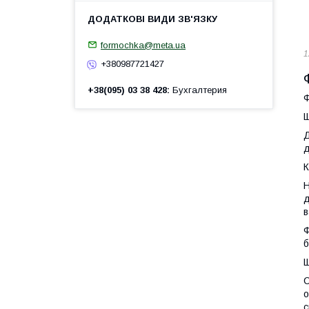
formochka@meta.ua
1
+380987721427
+38(095) 03 38 428
Бухгалтерия
Ф
Щ
Д
д
К
Н
д
в
Ф
б
Щ
С
о
с