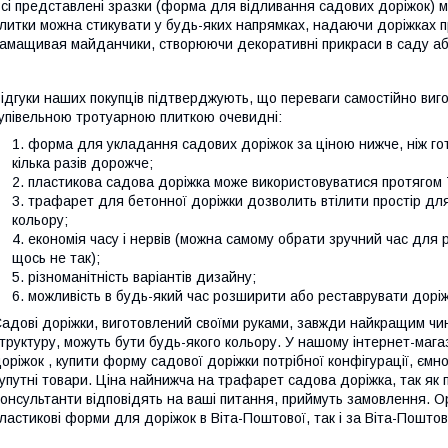
сі представлені зразки (форма для відливання садових доріжок) м
литки можна стикувати у будь-яких напрямках, надаючи доріжках пр
амащивая майданчики, створюючи декоративні прикраси в саду або
ідгуки наших покупців підтверджують, що переваги самостійно виго
упівельною тротуарною плиткою очевидні:
форма для укладання садових доріжок за ціною нижче, ніж го
кілька разів дорожче;
пластикова садова доріжка може використовуватися протягом 7
трафарет для бетонної доріжки дозволить втілити простір для т
кольору;
економія часу і нервів (можна самому обрати зручний час для
щось не так);
різноманітність варіантів дизайну;
можливість в будь-який час розширити або реставрувати доріж
адові доріжки, виготовлений своїми руками, завжди найкращим ч
труктуру, можуть бути будь-якого кольору. У нашому інтернет-мага
оріжок , купити форму садової доріжки потрібної конфігурації, єм
упутні товари. Ціна найнижча на трафарет садова доріжка, так як
онсультанти відповідять на ваші питання, приймуть замовлення. 
ластикові форми для доріжок в Віта-Поштової, так і за Віта-Поштово