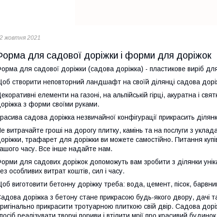
2 жовтня 2021
Форма для садової доріжки і форми для доріжок
орма для садової доріжки (садова доріжка) - пластикове виріб дл
об створити неповторний ландшафт на своїй ділянці садова доріж
екоративні елементи на газоні, на альпійській гірці, акуратна і с
оріжка з форми своїми руками.
расива садова доріжка незвичайної конфігурації прикрасить ділянк
е витрачайте гроші на дорогу плитку, камінь та на послуги з укла
оріжки, трафарет для доріжки ви можете самостійно. Питання куп
ашого часу. Все інше надайте нам.
орми для садових доріжок допоможуть вам зробити з ділянки унік
ез особливих витрат коштів, сил і часу.
об виготовити бетонну доріжку треба: вода, цемент, пісок, барвник
адова доріжка з бетону стане прикрасою будь-якого двору, дачі 
ригінально прикрасити тротуарною плиткою свій двір. Садова дор
посіб реалізувати творчі пориви і втілити мрії про красивий будинок