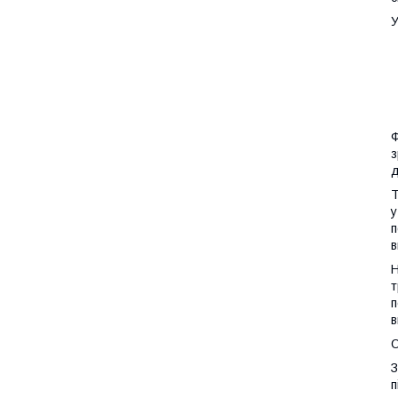
У
Ф
з
д
Т
у
п
в
Н
т
п
в
З
п