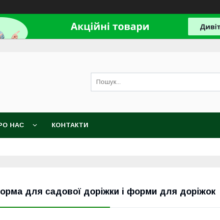
РО НАС
КОНТАКТИ
орма для садової доріжки і форми для доріжок