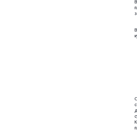
В
п
з
В
к
С
с
д
с
К
п