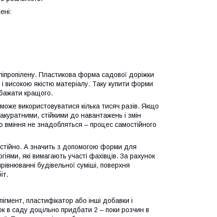
ені:
оліпропілену. Пластикова форма садової доріжки
тю і високою якістю матеріалу. Таку купити форми
 бажати кращого.
може використовуватися кілька тисяч разів. Якщо
 акуратними, стійкими до навантажень і змін
о вміння не знадобляться – процес самостійного
мостійно. А значить з допомогою форми для
іями, які вимагають участі фахівців. За рахунок
рівнюванні будівельної суміші, поверхня
іт.
гмент, пластифікатор або інші добавки і
к в саду доцільно придбати 2 – поки розчин в