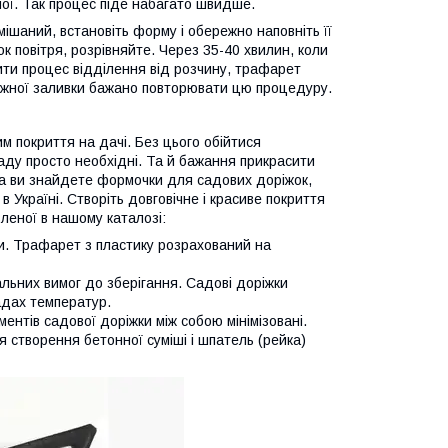
ої. Так процес піде набагато швидше.
амішаний, встановіть форму і обережно наповніть її
 повітря, розрівняйте. Через 35-40 хвилин, коли
ти процес відділення від розчину, трафарет
ожної заливки бажано повторювати цю процедуру.
м покриття на дачі. Без цього обійтися
аду просто необхідні. Та й бажання прикрасити
ка ви знайдете формочки для садових доріжок,
 Україні. Створіть довговічне і красиве покриття
леної в нашому каталозі:
ки. Трафарет з пластику розрахований на
альних вимог до зберігання. Садові доріжки
адах температур.
ентів садової доріжки між собою мінімізовані.
 створення бетонної суміші і шпатель (рейка)