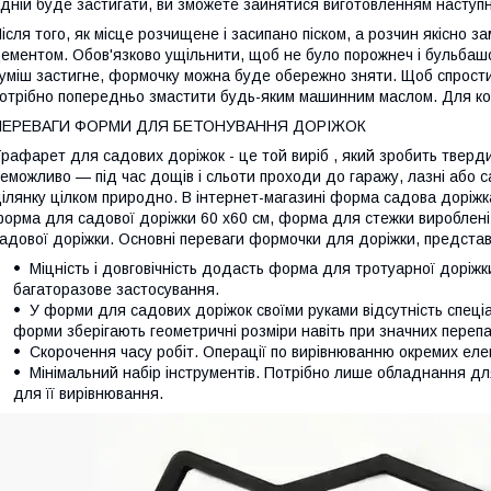
дній буде застигати, ви зможете зайнятися виготовленням наступн
ісля того, як місце розчищене і засипано піском, а розчин якісно з
ементом. Обов'язково ущільнити, щоб не було порожнеч і бульбашок
уміш застигне, формочку можна буде обережно зняти. Щоб спрости
отрібно попередньо змастити будь-яким машинним маслом. Для к
ПЕРЕВАГИ ФОРМИ ДЛЯ БЕТОНУВАННЯ ДОРІЖОК
рафарет для садових доріжок - це той виріб , який зробить тверди
еможливо — під час дощів і сльоти проходи до гаражу, лазні або с
ілянку цілком природно. В інтернет-магазині форма садова доріж
орма для садової доріжки 60 х60 см, форма для стежки вироблені в
адової доріжки. Основні переваги формочки для доріжки, представ
Міцність і довговічність додасть форма для тротуарної доріж
багаторазове застосування.
У форми для садових доріжок своїми руками відсутність спеці
форми зберігають геометричні розміри навіть при значних переп
Скорочення часу робіт. Операції по вирівнюванню окремих елем
Мінімальний набір інструментів. Потрібно лише обладнання для
для її вирівнювання.