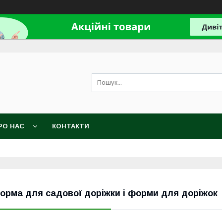
РО НАС
КОНТАКТИ
орма для садової доріжки і форми для доріжок