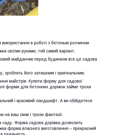
я використання в роботі з бетоным розчином.
ка своїми руками, той самий варіант.
вятковий майданчик перед будинком все це садова
у, зроблять його затишним і оригінальним.
дання майстрів. Купити форму для садової
івлі форми для бетонних доріжок займе трохи
альний і красивий ландшафт. А ви обійдетеся
и на ваш смак і трохи фантазії.
та саду. Форма садова доріжка дозволить
іжка форма власного виготовлення – прекрасний
 в реальність.