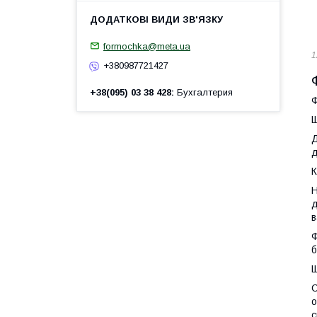
formochka@meta.ua
1
+380987721427
+38(095) 03 38 428
Бухгалтерия
Ф
Щ
Д
д
К
Н
д
в
Ф
б
Щ
С
о
с