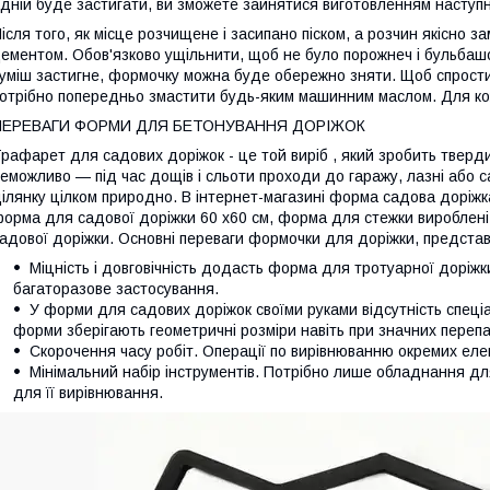
дній буде застигати, ви зможете зайнятися виготовленням наступн
ісля того, як місце розчищене і засипано піском, а розчин якісно з
ементом. Обов'язково ущільнити, щоб не було порожнеч і бульбашок
уміш застигне, формочку можна буде обережно зняти. Щоб спрости
отрібно попередньо змастити будь-яким машинним маслом. Для к
ПЕРЕВАГИ ФОРМИ ДЛЯ БЕТОНУВАННЯ ДОРІЖОК
рафарет для садових доріжок - це той виріб , який зробить тверди
еможливо — під час дощів і сльоти проходи до гаражу, лазні або с
ілянку цілком природно. В інтернет-магазині форма садова доріж
орма для садової доріжки 60 х60 см, форма для стежки вироблені в
адової доріжки. Основні переваги формочки для доріжки, представ
Міцність і довговічність додасть форма для тротуарної доріж
багаторазове застосування.
У форми для садових доріжок своїми руками відсутність спеці
форми зберігають геометричні розміри навіть при значних переп
Скорочення часу робіт. Операції по вирівнюванню окремих елем
Мінімальний набір інструментів. Потрібно лише обладнання для
для її вирівнювання.