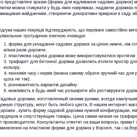
сі представлені зразки (форма для відливання садових доріжок) м
литки можна стикувати у будь-яких напрямках, надаючи доріжках пр
амащивая майданчики, створюючи декоративні прикраси в саду або
ідгуки наших покупців підтверджують, що переваги самостійно виго
упівельною тротуарною плиткою очевидні:
форма для укладання садових доріжок за ціною нижче, ніж го
кілька разів дорожче;
пластикова садова доріжка може використовуватися протягом 7
трафарет для бетонної доріжки дозволить втілити простір для т
кольору;
економія часу і нервів (можна самому обрати зручний час для
щось не так);
різноманітність варіантів дизайну;
можливість в будь-який час розширити або реставрувати доріж
адовые дорожки, изготовленный своими руками, всегда наилучш
ужную структуру, могут быть любого цвета. В нашем интернет-ма
орожек , купить форму садовой дорожки нужной конфигурации, 
ордюров и сопутствующие товары. Цена самая низкая на трафаре
т производителя. Консультанты ответят на ваши вопросы, примут 
амовлення на пластикові форми для доріжок у Ворзелі, так і за Вор