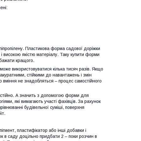
ені:
оліпропілену. Пластикова форма садової доріжки
тю і високою якістю матеріалу. Таку купити форми
 бажати кращого.
може використовуватися кілька тисяч разів. Якщо
 акуратними, стійкими до навантажень і змін
о вміння не знадобляться – процес самостійного
мостійно. А значить з допомогою форми для
іями, які вимагають участі фахівців. За рахунок
рівнюванні будівельної суміші, поверхня
іт.
гмент, пластифікатор або інші добавки і
к в саду доцільно придбати 2 – поки розчин в