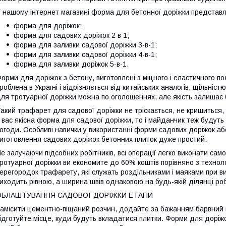
 нашому інтернет магазині форма для бетонної доріжки представл
форма для доріжок;
форма для садових доріжок 2 в 1;
форма для заливки садової доріжки 3-в-1;
форми для заливки садової доріжки 4-в-1;
форма для заливки доріжок 5-в-1.
орми для доріжок з бетону, виготовлені з міцного і еластичного п
роблена в Україні і відрізняється від китайських аналогів, щільніс
ля тротуарної доріжки можна по оголошеннях, але якість залишає
акий трафарет для садової доріжки не тріскається, не кришиться, 
 вас якісна форма для садової доріжки, то і майданчик теж будуть
огоди. Особливі навички у використанні форми садових доріжок аб
иготовлення садових доріжок бетонних плиток дуже простий.
е залучаючи підсобних робітників, всі операції легко виконати са
ротуарної доріжки ви економите до 60% коштів порівняно з технолог
ерегородок трафарету, які служать роздільниками і маяками при ви
иходить рівною, а ширина швів однаковою на будь-якій ділянці роб
ОБЛАШТУВАННЯ САДОВОЇ ДОРІЖКИ ЕТАПИ
амісити цементно-піщаний розчин, додайте за бажанням барвний пі
ідготуйте місце, куди будуть вкладатися плитки. Форми для доріжо