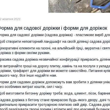
2 жовтня 2021
Форма для садової доріжки і форми для доріжок
орма для садової доріжки (садова доріжка) - пластикове виріб дл
об створити неповторний ландшафт на своїй ділянці садова доріж
екоративні елементи на газоні, на альпійській гірці, акуратна і с
оріжка з форми своїми руками.
расива садова доріжка незвичайної конфігурації прикрасить ділянк
е витрачайте гроші на дорогу плитку, камінь та на послуги з укла
оріжки, трафарет для доріжки ви можете самостійно. Питання куп
ашого часу. Все інше надайте нам.
орми для садових доріжок допоможуть вам зробити з ділянки унік
ез особливих витрат коштів, сил і часу.
об виготовити бетонну доріжку треба: вода, цемент, пісок, барвник
адова доріжка з бетону стане прикрасою будь-якого двору, дачі 
ригінально прикрасити тротуарною плиткою свій двір. Садова дор
посіб реалізувати творчі пориви і втілити мрії про красивий будинок