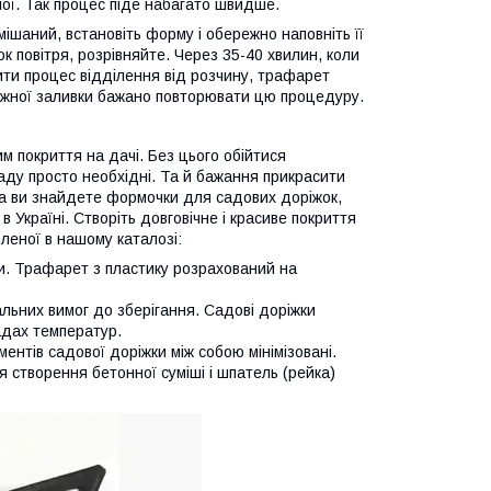
ої. Так процес піде набагато швидше.
амішаний, встановіть форму і обережно наповніть її
 повітря, розрівняйте. Через 35-40 хвилин, коли
ти процес відділення від розчину, трафарет
ожної заливки бажано повторювати цю процедуру.
м покриття на дачі. Без цього обійтися
аду просто необхідні. Та й бажання прикрасити
ка ви знайдете формочки для садових доріжок,
 Україні. Створіть довговічне і красиве покриття
леної в нашому каталозі:
ки. Трафарет з пластику розрахований на
альних вимог до зберігання. Садові доріжки
адах температур.
ентів садової доріжки між собою мінімізовані.
 створення бетонної суміші і шпатель (рейка)