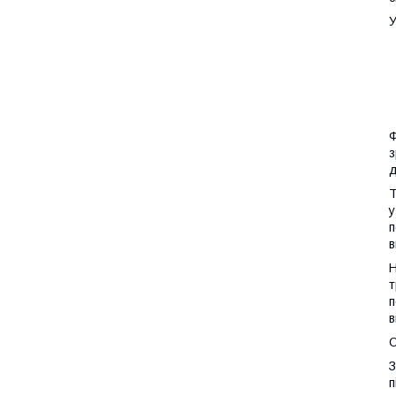
У
Ф
з
д
Т
у
п
в
Н
т
п
в
З
п