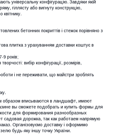
ають універсальну конфігурацію. Завдяки якій
яму, гіллясту або вигнуту конструкцію,
 квітнику.
товлених бетонних покриттів і стежок порівняно з
това плитка з урахуванням доставки коштує в
-9 років;
ворчості: вибір конфігурації, розмірів,
 роботи і не переживати, що майстри зроблять
ку.
им образом вписываются в ландшафт, имеют
газине вы сможете подобрать и купить формы для
емкости для формирования разнообразных
т садовая дорожка, так как работаем напрямую
заказ. Організовуємо доставку і оформимо
зелю будь-яку іншу точку України.