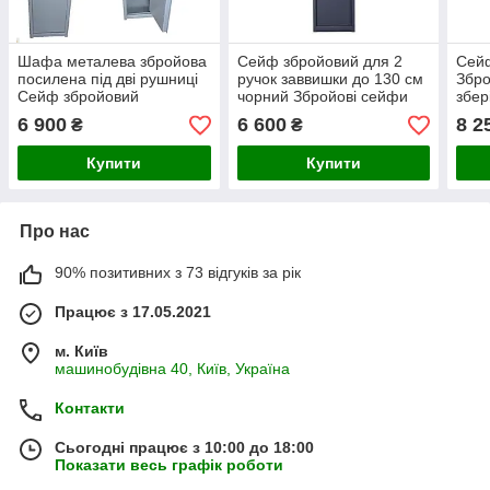
Шафа металева збройова
Сейф збройовий для 2
Сейф
посилена під дві рушниці
ручок заввишки до 130 см
Збро
Сейф збройовий
чорний Збройові сейфи
збер
Посилений для зберігання
для ручок на два дула 2
Сейф
6 900
6 600
8 2
₴
₴
зброї
рушниці мисливські
нарі
ручо
Купити
Купити
Про нас
90% позитивних з 73 відгуків за рік
Працює з 17.05.2021
м. Київ
машинобудівна 40, Київ, Україна
Контакти
Сьогодні працює з 10:00 до 18:00
Показати весь графік роботи