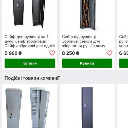
Сейф для рушниці на 1
Сейф під рушниці
Сейф
дуло Сейф збройовий
Збройові сейфи для
ручо
Сейфи збройові для однієї
зберігання рушіїв дому
чорн
рушниці Металеві сейфи
Сейф під 3 рушниці
для 
5 900
8 250
6 6
₴
₴
для ручок
нарізного Шафа для трьох
рушн
ручок
Купити
Купити
Подібні товари компанії