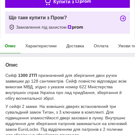
Купити з
Що таке купити з Пром?
Замовлення під захистом
Опис
Характеристики
Доставка
Оплата
Умови п
Опис
Сейф
1300 2ТП
призначений для зберігання двох ручок
заввишки до 128 сантиметрів. Сейф повністю відповідає всім
вимогам МВД, згідно з указом номер 622 Міністерства
внутрішніх справ Україна про лад придбання, зберігання й
обігу вогнепальної зброї.
У сейфі 2 замки. На зовнішніх дверях встановлений три
сувальдний замок Титан, з 3 ключами в комплекті. Для
підвищення зламостійкості двері заховані в лунку. Внутрішнє
відділення для зберігання патронів замикається на ключовий
замок EuroLocks. Під відділенням для патронів є 2 полички
для зберігання збройового приладдя.