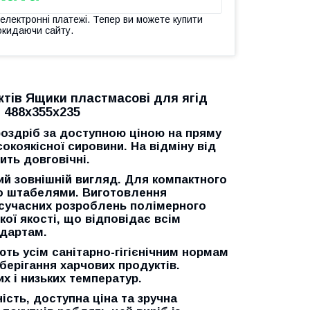
 електронні платежі. Тепер ви можете купити
окидаючи сайту.
ктів Ящики пластмасові для ягід
 488х355х235
роздріб
за доступною ціною на пряму
окоякісної сировини. На відміну від
сить довговічні.
ий зовнішній вигляд. Для компактного
го штабелями. Виготовлення
 сучасних розроблень полімерного
ої якості, що відповідає всім
ндартам.
ють усім санітарно-гігієнічним нормам
берігання харчових продуктів.
х і низьких температур.
ість, доступна ціна та зручна