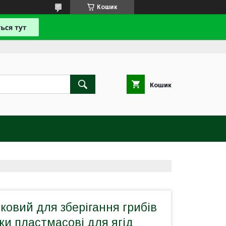
Кошик
Кошик
овий для зберігання грибів
и пластмасові для ягід