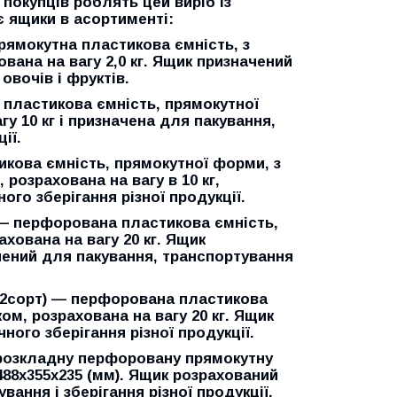
 покупців роблять цей виріб із
є ящики в асортименті:
рямокутна пластикова ємність, з
вана на вагу 2,0 кг. Ящик призначений
овочів і фруктів.
 пластикова ємність, прямокутної
у 10 кг і призначена для пакування,
ії.
тикова ємність, прямокутної форми, з
розрахована на вагу в 10 кг,
го зберігання різної продукції.
 — перфорована пластикова ємність,
хована на вагу 20 кг. Ящик
чений для пакування, транспортування
 (2сорт) — перфорована пластикова
ом, розрахована на вагу 20 кг. Ящик
ного зберігання різної продукції.
 розкладну перфоровану прямокутну
488х355х235 (мм). Ящик розрахований
вання і зберігання різної продукції.