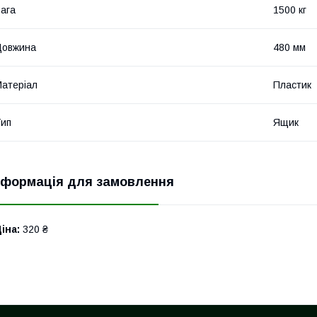
ага
1500 кг
Довжина
480 мм
атеріал
Пластик
ип
Ящик
нформація для замовлення
іна:
320 ₴