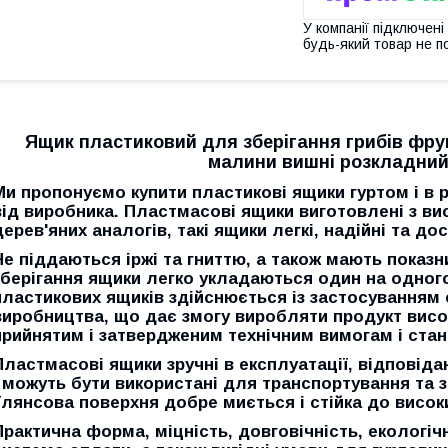
У компанії підключені
будь-який товар не п
Ящик пластиковий для зберігання грибів фру
малини вишні розкладний
Ми пропонуємо
купити пластикові ящики гуртом і в 
від виробника. Пластмасові ящики виготовлені з вис
дерев'яних аналогів, такі ящики легкі, надійні та до
Не піддаються іржі та гниттю, а також мають показн
зберігання ящики легко укладаються один на одно
пластикових ящиків здійснюється із застосуванням
виробництва, що дає змогу виробляти продукт висок
прийнятим і затвердженим технічним вимогам і ста
Пластмасові ящики зручні в експлуатації, відповіда
і можуть бути використані для транспортування та з
Глянсова поверхня добре миється і стійка до високи
Практична форма, міцність, довговічність, екологічн