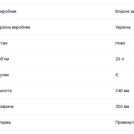
иробник
Власне в
раїна виробник
Україна
Стан
Нове
б'єм
20 л
учки
Є
исота
240 мм
Ширина
350 мм
Форма
Прямокут