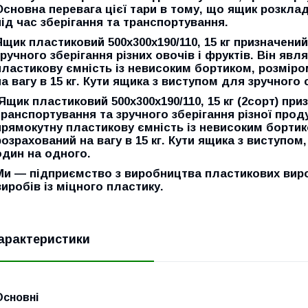
Основна перевага цієї тари в тому, що ящик розкла
під час зберігання та транспортування.
Ящик пластиковий 500х300х190/110, 15 кг призначени
зручного зберігання різних овочів і фруктів. Він я
пластикову ємність із невисоким бортиком, розміром
на вагу в 15 кг. Кути ящика з виступом для зручного
Ящик пластиковий 500х300х190/110, 15 кг (2сорт) пр
транспортування та зручного зберігання різної про
прямокутну пластикову ємність із невисоким бортико
розрахований на вагу в 15 кг. Кути ящика з виступом
один на одного.
Ми — підприємство з виробництва пластикових виро
виробів із міцного пластику.
арактеристики
Основні