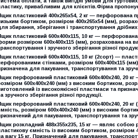
система оплати, а також вигідні умови для гуртових
пластику, привабливим для клієнтів.Фірма пропону
Ящик пластиковий 400х265х54, 2 кг — перфорована п
низьким бортиком, розміром 400х265х54 (мм), розрахо
для збирання, зберігання і транспортування дрібних 
Ящик пластиковий 600x400x115, 10 кг — перфорована
форми розміром 600х400х115 (мм), розрахована на ваг
транспортування і зручного зберігання різної продукц
Ящик пластиковий 600x400x115, 10 кг (2сорт) — плас
перфорованими стінками, розміром 600х400х115 (мм), 
призначена для пакування, транспортування та зручно
Ящик перфорований пластиковий 600х400х240, 20 кг
розміром 600х400х240 (мм) з високим бортиком, розра
виготовлений із високоякісної пластмаси та призна
та зручного зберігання різної продукції.
Ящик перфорований пластиковий 600х400х240, 20 кг
ємність, розміром 600х400х240 (мм) з високим бортик
призначений для пакування, транспортування та зруч
Ящик розкладний 488х355х235, 15 кг — являє собою
пластикову ємність із високим бортиком, розміром 
на вагу 15 кг. Призначений для пакування, транспорту