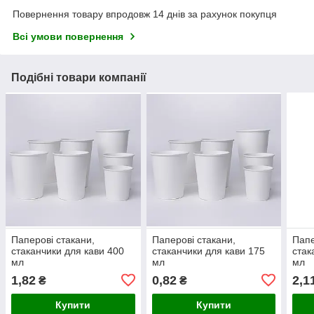
Повернення товару впродовж 14 днів за рахунок покупця
Всі умови повернення
Подібні товари компанії
Паперові стакани,
Паперові стакани,
Папе
стаканчики для кави 400
стаканчики для кави 175
стак
мл
мл
мл
1,82
0,82
2,1
₴
₴
Купити
Купити