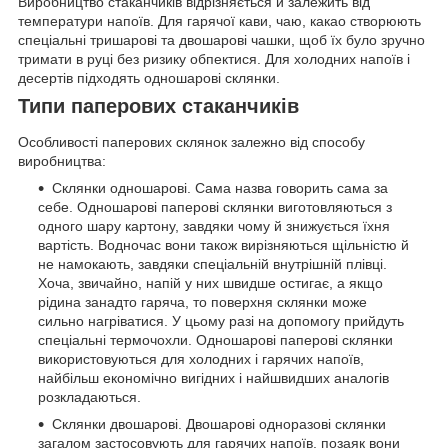
Виробництво стаканчиків відрізняється й залежить від
температури напоїв. Для гарячої кави, чаю, какао створюють
спеціальні тришарові та двошарові чашки, щоб їх було зручно
тримати в руці без ризику обпектися. Для холодних напоїв і
десертів підходять одношарові склянки.
Типи паперових стаканчиків
Особливості паперових склянок залежно від способу
виробництва:
Склянки одношарові. Сама назва говорить сама за
себе. Одношарові паперові склянки виготовляються з
одного шару картону, завдяки чому й знижується їхня
вартість. Водночас вони також вирізняються щільністю й
не намокають, завдяки спеціальній внутрішній плівці.
Хоча, звичайно, напій у них швидше остигає, а якщо
рідина занадто гаряча, то поверхня склянки може
сильно нагріватися. У цьому разі на допомогу прийдуть
спеціальні термочохли. Одношарові паперові склянки
використовуються для холодних і гарячих напоїв,
найбільш економічно вигідних і найшвидших аналогів
розкладаються.
Склянки двошарові. Двошарові одноразові склянки
загалом застосовують для гарячих напоїв, позаяк вони