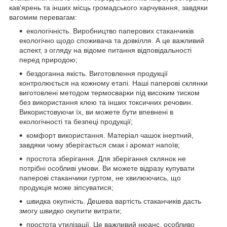
кав'ярень та інших місць громадського харчування, завдяки
вагомим перевагам:
екологічність. Виробництво паперових стаканчиків
екологічно щодо споживача та довкілля. А це важливий
аспект, з огляду на відоме питання відповідальності
перед природою;
бездоганна якість. Виготовлення продукції
контролюється на кожному етапі. Наші паперові склянки
виготовлені методом термосварки під високим тиском
без використання клею та інших токсичних речовин.
Використовуючи їх, ви можете бути впевнені в
екологічності та безпеці продукції;
комфорт використання. Матеріал чашок інертний,
завдяки чому зберігається смак і аромат напоїв;
простота зберігання. Для зберігання склянок не
потрібні особливі умови. Ви можете відразу купувати
паперові стаканчики гуртом, не хвилюючись, що
продукція може зіпсуватися;
швидка окупність. Дешева вартість стаканчиків дасть
змогу швидко окупити витрати;
простота утилізації. Це важливий нюанс, особливо