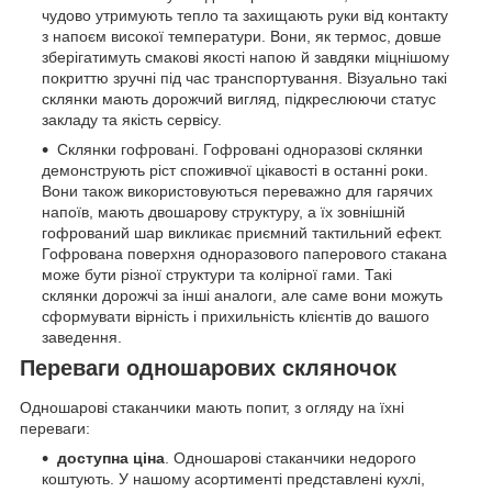
чудово утримують тепло та захищають руки від контакту
з напоєм високої температури. Вони, як термос, довше
зберігатимуть смакові якості напою й завдяки міцнішому
покриттю зручні під час транспортування. Візуально такі
склянки мають дорожчий вигляд, підкреслюючи статус
закладу та якість сервісу.
Склянки гофровані. Гофровані одноразові склянки
демонструють ріст споживчої цікавості в останні роки.
Вони також використовуються переважно для гарячих
напоїв, мають двошарову структуру, а їх зовнішній
гофрований шар викликає приємний тактильний ефект.
Гофрована поверхня одноразового паперового стакана
може бути різної структури та колірної гами. Такі
склянки дорожчі за інші аналоги, але саме вони можуть
сформувати вірність і прихильність клієнтів до вашого
заведення.
Переваги одношарових скляночок
Одношарові стаканчики мають попит, з огляду на їхні
переваги:
доступна ціна
. Одношарові стаканчики недорого
коштують. У нашому асортименті представлені кухлі,