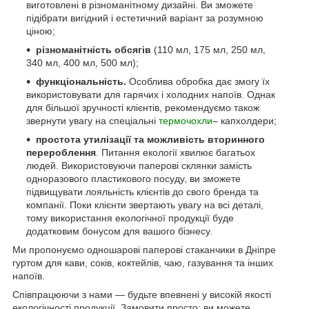
виготовлені в різноманітному дизайні. Ви зможете
підібрати вигідний і естетичний варіант за розумною
ціною;
різноманітність обсягів
(110 мл, 175 мл, 250 мл,
340 мл, 400 мл, 500 мл);
функціональність.
Особлива обробка дає змогу їх
використовувати для гарячих і холодних напоїв. Однак
для більшої зручності клієнтів, рекомендуємо також
звернути увагу на спеціальні
термочохли
– капхолдери;
простота утилізації та можливість вторинного
перероблення
. Питання екології хвилює багатьох
людей. Використовуючи паперові склянки замість
одноразового пластикового посуду, ви зможете
підвищувати лояльність клієнтів до свого бренда та
компанії. Поки клієнти звертають увагу на всі деталі,
тому використання екологічної продукції буде
додатковим бонусом для вашого бізнесу.
Ми пропонуємо одношарові паперові стаканчики в Дніпре
гуртом для кави, соків, коктейлів, чаю, газування та інших
напоїв.
Співпрацюючи з нами — будьте впевнені у високій якості
екологічності продукції. Замовити просто: ви можете