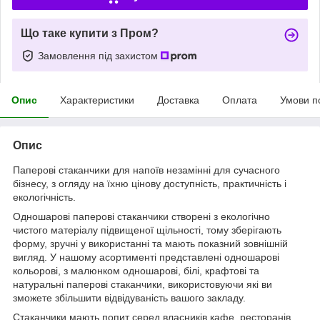
Що таке купити з Пром?
Замовлення під захистом
Опис
Характеристики
Доставка
Оплата
Умови п
Опис
Паперові стаканчики для напоїв незамінні для сучасного
бізнесу, з огляду на їхню цінову доступність, практичність і
екологічність.
Одношарові паперові стаканчики створені з екологічно
чистого матеріалу підвищеної щільності, тому зберігають
форму, зручні у використанні та мають показний зовнішній
вигляд. У нашому асортименті представлені одношарові
кольорові, з малюнком одношарові, білі, крафтові та
натуральні паперові стаканчики, використовуючи які ви
зможете збільшити відвідуваність вашого закладу.
Стаканчики мають попит серед власників кафе, ресторанів,