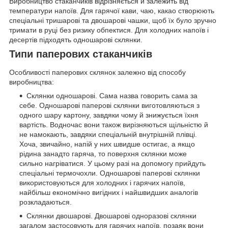
Виробництво стаканчиків відрізняється й залежить від
температури напоїв. Для гарячої кави, чаю, какао створюють
спеціальні тришарові та двошарові чашки, щоб їх було зручно
тримати в руці без ризику обпектися. Для холодних напоїв і
десертів підходять одношарові склянки.
Типи паперових стаканчиків
Особливості паперових склянок залежно від способу
виробництва:
Склянки одношарові. Сама назва говорить сама за
себе. Одношарові паперові склянки виготовляються з
одного шару картону, завдяки чому й знижується їхня
вартість. Водночас вони також вирізняються щільністю й
не намокають, завдяки спеціальній внутрішній плівці.
Хоча, звичайно, напій у них швидше остигає, а якщо
рідина занадто гаряча, то поверхня склянки може
сильно нагріватися. У цьому разі на допомогу прийдуть
спеціальні термочохли. Одношарові паперові склянки
використовуються для холодних і гарячих напоїв,
найбільш економічно вигідних і найшвидших аналогів
розкладаються.
Склянки двошарові. Двошарові одноразові склянки
загалом застосовують для гарячих напоїв, позаяк вони