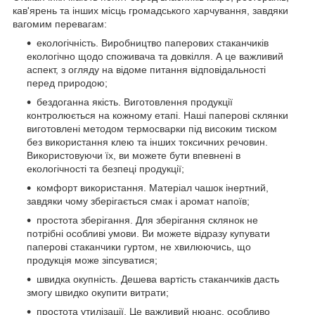
кав'ярень та інших місць громадського харчування, завдяки
вагомим перевагам:
екологічність. Виробництво паперових стаканчиків
екологічно щодо споживача та довкілля. А це важливий
аспект, з огляду на відоме питання відповідальності
перед природою;
бездоганна якість. Виготовлення продукції
контролюється на кожному етапі. Наші паперові склянки
виготовлені методом термосварки під високим тиском
без використання клею та інших токсичних речовин.
Використовуючи їх, ви можете бути впевнені в
екологічності та безпеці продукції;
комфорт використання. Матеріал чашок інертний,
завдяки чому зберігається смак і аромат напоїв;
простота зберігання. Для зберігання склянок не
потрібні особливі умови. Ви можете відразу купувати
паперові стаканчики гуртом, не хвилюючись, що
продукція може зіпсуватися;
швидка окупність. Дешева вартість стаканчиків дасть
змогу швидко окупити витрати;
простота утилізації. Це важливий нюанс, особливо