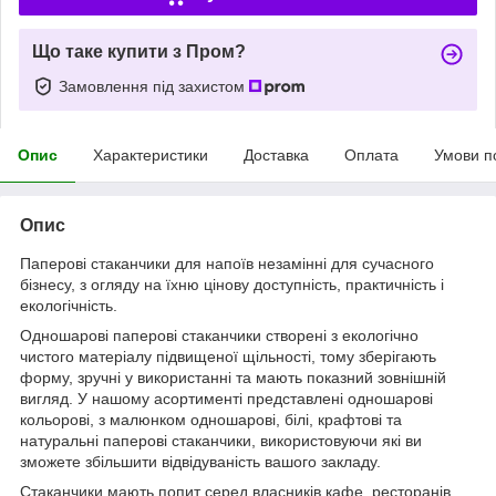
Що таке купити з Пром?
Замовлення під захистом
Опис
Характеристики
Доставка
Оплата
Умови п
Опис
Паперові стаканчики для напоїв незамінні для сучасного
бізнесу, з огляду на їхню цінову доступність, практичність і
екологічність.
Одношарові паперові стаканчики створені з екологічно
чистого матеріалу підвищеної щільності, тому зберігають
форму, зручні у використанні та мають показний зовнішній
вигляд. У нашому асортименті представлені одношарові
кольорові, з малюнком одношарові, білі, крафтові та
натуральні паперові стаканчики, використовуючи які ви
зможете збільшити відвідуваність вашого закладу.
Стаканчики мають попит серед власників кафе, ресторанів,