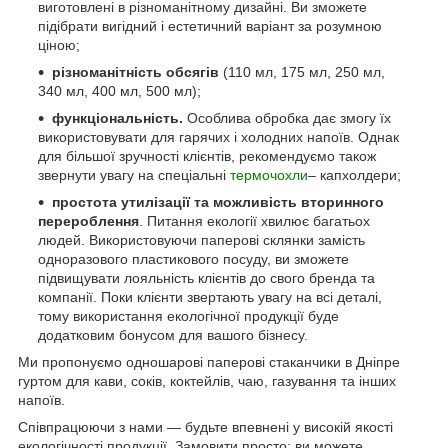
виготовлені в різноманітному дизайні. Ви зможете
підібрати вигідний і естетичний варіант за розумною
ціною;
різноманітність обсягів
(110 мл, 175 мл, 250 мл,
340 мл, 400 мл, 500 мл);
функціональність.
Особлива обробка дає змогу їх
використовувати для гарячих і холодних напоїв. Однак
для більшої зручності клієнтів, рекомендуємо також
звернути увагу на спеціальні
термочохли
– капхолдери;
простота утилізації та можливість вторинного
перероблення
. Питання екології хвилює багатьох
людей. Використовуючи паперові склянки замість
одноразового пластикового посуду, ви зможете
підвищувати лояльність клієнтів до свого бренда та
компанії. Поки клієнти звертають увагу на всі деталі,
тому використання екологічної продукції буде
додатковим бонусом для вашого бізнесу.
Ми пропонуємо одношарові паперові стаканчики в Дніпре
гуртом для кави, соків, коктейлів, чаю, газування та інших
напоїв.
Співпрацюючи з нами — будьте впевнені у високій якості
екологічності продукції. Замовити просто: ви можете