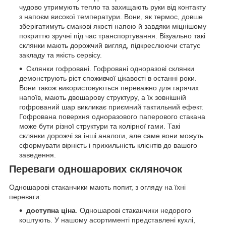
чудово утримують тепло та захищають руки від контакту
з напоєм високої температури. Вони, як термос, довше
зберігатимуть смакові якості напою й завдяки міцнішому
покриттю зручні під час транспортування. Візуально такі
склянки мають дорожчий вигляд, підкреслюючи статус
закладу та якість сервісу.
Склянки гофровані. Гофровані одноразові склянки
демонструють ріст споживчої цікавості в останні роки.
Вони також використовуються переважно для гарячих
напоїв, мають двошарову структуру, а їх зовнішній
гофрований шар викликає приємний тактильний ефект.
Гофрована поверхня одноразового паперового стакана
може бути різної структури та колірної гами. Такі
склянки дорожчі за інші аналоги, але саме вони можуть
сформувати вірність і прихильність клієнтів до вашого
заведення.
Переваги одношарових скляночок
Одношарові стаканчики мають попит, з огляду на їхні
переваги:
доступна ціна
. Одношарові стаканчики недорого
коштують. У нашому асортименті представлені кухлі,