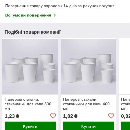
Повернення товару впродовж 14 днів за рахунок покупця
Всі умови повернення
Подібні товари компанії
Паперові стакани,
Паперові стакани,
Папе
стаканчики для кави 300
стаканчики для кави 400
стак
мл
мл
мл
1,23
1,82
0,8
₴
₴
Купити
Купити