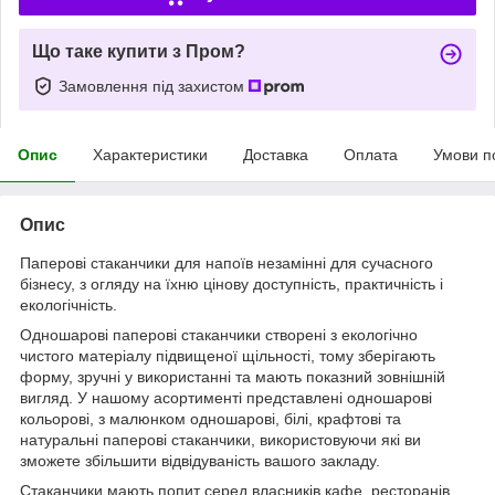
Що таке купити з Пром?
Замовлення під захистом
Опис
Характеристики
Доставка
Оплата
Умови п
Опис
Паперові стаканчики для напоїв незамінні для сучасного
бізнесу, з огляду на їхню цінову доступність, практичність і
екологічність.
Одношарові паперові стаканчики створені з екологічно
чистого матеріалу підвищеної щільності, тому зберігають
форму, зручні у використанні та мають показний зовнішній
вигляд. У нашому асортименті представлені одношарові
кольорові, з малюнком одношарові, білі, крафтові та
натуральні паперові стаканчики, використовуючи які ви
зможете збільшити відвідуваність вашого закладу.
Стаканчики мають попит серед власників кафе, ресторанів,