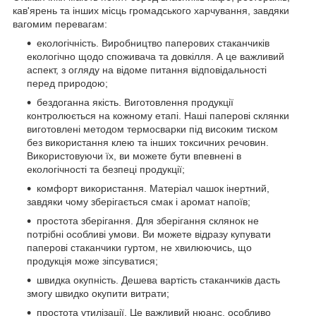
кав'ярень та інших місць громадського харчування, завдяки
вагомим перевагам:
екологічність. Виробництво паперових стаканчиків
екологічно щодо споживача та довкілля. А це важливий
аспект, з огляду на відоме питання відповідальності
перед природою;
бездоганна якість. Виготовлення продукції
контролюється на кожному етапі. Наші паперові склянки
виготовлені методом термосварки під високим тиском
без використання клею та інших токсичних речовин.
Використовуючи їх, ви можете бути впевнені в
екологічності та безпеці продукції;
комфорт використання. Матеріал чашок інертний,
завдяки чому зберігається смак і аромат напоїв;
простота зберігання. Для зберігання склянок не
потрібні особливі умови. Ви можете відразу купувати
паперові стаканчики гуртом, не хвилюючись, що
продукція може зіпсуватися;
швидка окупність. Дешева вартість стаканчиків дасть
змогу швидко окупити витрати;
простота утилізації. Це важливий нюанс, особливо