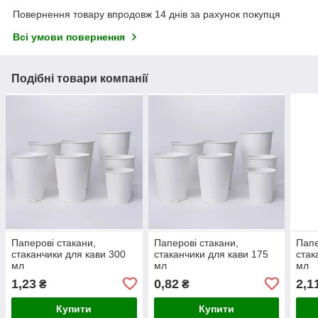
Повернення товару впродовж 14 днів за рахунок покупця
Всі умови повернення
Подібні товари компанії
Паперові стакани,
Паперові стакани,
Папе
стаканчики для кави 300
стаканчики для кави 175
стак
мл
мл
мл
1,23
0,82
2,1
₴
₴
Купити
Купити