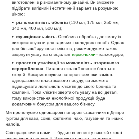
виготовлені в різноманітному дизайні. Ви зможете
підібрати вигідний і естетичний варіант за розумною
ціною;
різноманітність обсягів
(110 мл, 175 мл, 250 мл,
340 мл, 400 мл, 500 мл);
функціональність.
Особлива обробка дає змогу їх
використовувати для гарячих і холодних напоїв. Однак
для більшої зручності клієнтів, рекомендуємо також
звернути увагу на спеціальні
термочохли
– капхолдери;
простота утилізації та можливість вторинного
перероблення
. Питання екології хвилює багатьох
людей. Використовуючи паперові склянки замість
одноразового пластикового посуду, ви зможете
підвищувати лояльність клієнтів до свого бренда та
компанії. Поки клієнти звертають увагу на всі деталі,
тому використання екологічної продукції буде
додатковим бонусом для вашого бізнесу.
Ми пропонуємо одношарові паперові стаканчики в Дніпре
гуртом для кави, соків, коктейлів, чаю, газування та інших
напоїв.
Співпрацюючи з нами — будьте впевнені у високій якості
екологічності продукції. Замовити просто: ви можете