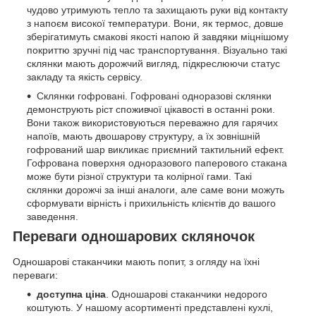
чудово утримують тепло та захищають руки від контакту
з напоєм високої температури. Вони, як термос, довше
зберігатимуть смакові якості напою й завдяки міцнішому
покриттю зручні під час транспортування. Візуально такі
склянки мають дорожчий вигляд, підкреслюючи статус
закладу та якість сервісу.
Склянки гофровані. Гофровані одноразові склянки
демонструють ріст споживчої цікавості в останні роки.
Вони також використовуються переважно для гарячих
напоїв, мають двошарову структуру, а їх зовнішній
гофрований шар викликає приємний тактильний ефект.
Гофрована поверхня одноразового паперового стакана
може бути різної структури та колірної гами. Такі
склянки дорожчі за інші аналоги, але саме вони можуть
сформувати вірність і прихильність клієнтів до вашого
заведення.
Переваги одношарових скляночок
Одношарові стаканчики мають попит, з огляду на їхні
переваги:
доступна ціна
. Одношарові стаканчики недорого
коштують. У нашому асортименті представлені кухлі,