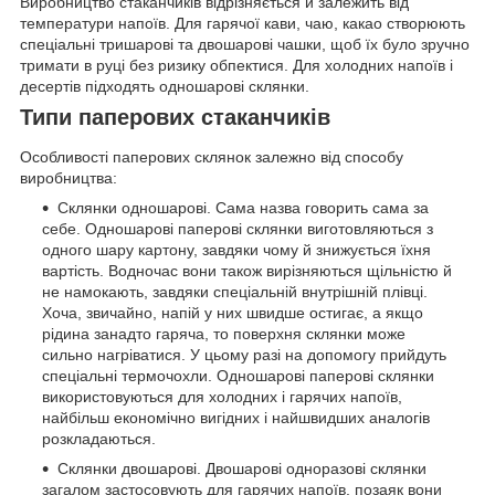
Виробництво стаканчиків відрізняється й залежить від
температури напоїв. Для гарячої кави, чаю, какао створюють
спеціальні тришарові та двошарові чашки, щоб їх було зручно
тримати в руці без ризику обпектися. Для холодних напоїв і
десертів підходять одношарові склянки.
Типи паперових стаканчиків
Особливості паперових склянок залежно від способу
виробництва:
Склянки одношарові. Сама назва говорить сама за
себе. Одношарові паперові склянки виготовляються з
одного шару картону, завдяки чому й знижується їхня
вартість. Водночас вони також вирізняються щільністю й
не намокають, завдяки спеціальній внутрішній плівці.
Хоча, звичайно, напій у них швидше остигає, а якщо
рідина занадто гаряча, то поверхня склянки може
сильно нагріватися. У цьому разі на допомогу прийдуть
спеціальні термочохли. Одношарові паперові склянки
використовуються для холодних і гарячих напоїв,
найбільш економічно вигідних і найшвидших аналогів
розкладаються.
Склянки двошарові. Двошарові одноразові склянки
загалом застосовують для гарячих напоїв, позаяк вони