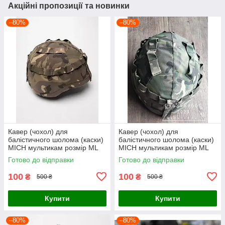
Акційні пропозиції та новинки
–80%
–80%
Кавер (чохол) для
Кавер (чохол) для
балістичного шолома (каски)
балістичного шолома (каски)
MICH мультикам розмір МL
MICH мультикам розмір МL
Готово до відправки
Готово до відправки
100
100
₴
₴
500 ₴
500 ₴
Купити
Купити
–80%
–80%