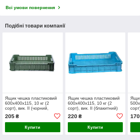
Всі умови повернення
Подібні товари компанії
Ящик чешка пластиковий
Ящик чешка пластиковий
Ящик
600x400x115, 10 кг (2
600x400x115, 10 кг (2
500х
сорт), вик. II (чорний,
сорт), вик. II (блакитний)
сорт
сірий, оливковий)
сіри
205
220
170
₴
₴
Купити
Купити