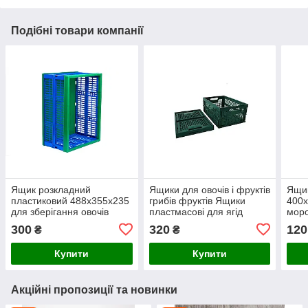
Подібні товари компанії
Ящик розкладний
Ящики для овочів і фруктів
Ящик
пластиковий 488х355х235
грибів фруктів Ящики
400х
для зберігання овочів
пластмасові для ягід
моро
фруктів Ящики
малини вишні розкладний
300
320
120
₴
₴
пластмасові для ягід
488х355х235
малини вишні
Купити
Купити
Акційні пропозиції та новинки