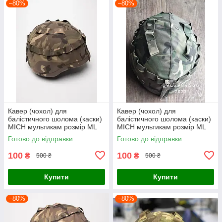
–80%
–80%
Кавер (чохол) для
Кавер (чохол) для
балістичного шолома (каски)
балістичного шолома (каски)
MICH мультикам розмір МL
MICH мультикам розмір МL
Готово до відправки
Готово до відправки
100
100
₴
₴
500 ₴
500 ₴
Купити
Купити
–80%
–80%