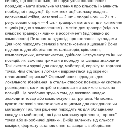
виробу, що зберігається, не порушуючи встановлених
порядків; - мати візуальне уявлення про кількість і наявність
необхідної продукції; До комплектації стелажу входить: -
вертикальні стійки, металеві — 2 шт. - опорні ноги — 2 шт. -
регульовані опори — 4 шт. - траверси металеві, для кріплення
ящиків (згідно з замовленням) - метізи для траверс (згідно з
кількістю траверс) - ящики в асортименті (відповідно до
замовлення) Питання та відповіді про стелажі з шухлядами
Для чого підходять стелажі з пластиковими ящиками? Вони
підходять для зберігання металізаторів, кріплення,
комплектуючих, автозапчастин, дрібного інструменту та інших
позицій, які важливо тримати в порядку та швидко знаходити.
Такі системи зручні для складу, майстерні, сервісу та торгової
точки. Чим стелаж із лотками відрізняється від окремої
пластикової скриньки? Окремий ящик підходить для
локального зберігання, а стелаж створює повноцінну систему
розміщення, коли потрібно працювати з великою кількістю
позицій. Це особливо зручно там, де важливо швидко
знаходити товар або комплектуючі за групами. Чи можна
купити стелажі з пластиковими ящиками для складаного чи
магазину? Так, такі рішення підходять як для обладнання
складу та майстерні, так і для магазину кріплення, торгової
точки або виробничої ділянки. Вибір залежить від кількості
комірок, формату встановлення та завдань із зберігання.