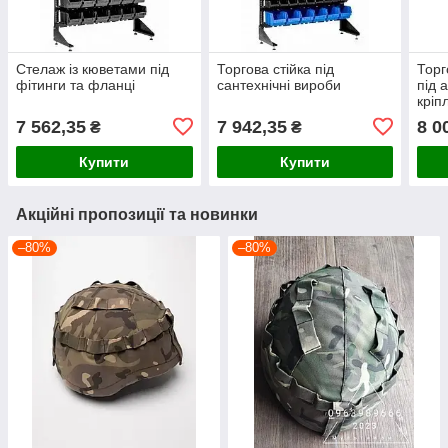
Стелаж із кюветами під
Торгова стійка під
Торг
фітинги та фланці
сантехнічні вироби
під 
кріп
7 562,35
7 942,35
8 0
₴
₴
Купити
Купити
Акційні пропозиції та новинки
–80%
–80%