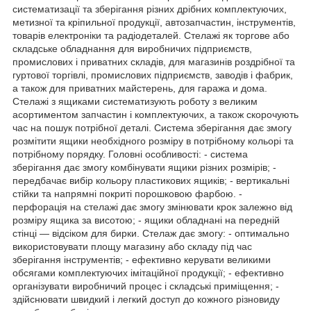
систематизації та зберігання різних дрібних комплектуючих,
метизної та кріпильної продукції, автозапчастин, інструментів,
товарів електроніки та радіодеталей. Стелажі як торгове або
складське обладнання для виробничих підприємств,
промислових і приватних складів, для магазинів роздрібної та
гуртової торгівлі, промислових підприємств, заводів і фабрик,
а також для приватних майстерень, для гаража и дома.
Стелажі з ящиками систематизують роботу з великим
асортиментом запчастин і комплектуючих, а також скорочують
час на пошук потрібної деталі. Система зберігання дає змогу
розмітити ящики необхідного розміру в потрібному кольорі та
потрібному порядку. Головні особливості: - система
зберігання дає змогу комбінувати ящики різних розмірів; -
передбачає вибір кольору пластикових ящиків; - вертикальні
стійки та напрямні покриті порошковою фарбою. -
перфорація на стелажі дає змогу змінювати крок залежно від
розміру ящика за висотою; - ящики обладнані на передній
стінці — відсіком для бирки. Стелаж дає змогу: - оптимально
використовувати площу магазину або складу під час
зберігання інструментів; - ефективно керувати великими
обсягами комплектуючих імітаційної продукції; - ефективно
організувати виробничий процес і складські приміщення; -
здійснювати швидкий і легкий доступ до кожного різновиду