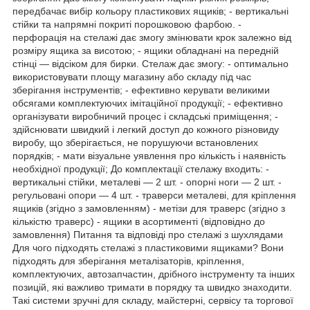
передбачає вибір кольору пластикових ящиків; - вертикальні
стійки та напрямні покриті порошковою фарбою. -
перфорація на стелажі дає змогу змінювати крок залежно від
розміру ящика за висотою; - ящики обладнані на передній
стінці — відсіком для бирки. Стелаж дає змогу: - оптимально
використовувати площу магазину або складу під час
зберігання інструментів; - ефективно керувати великими
обсягами комплектуючих імітаційної продукції; - ефективно
організувати виробничий процес і складські приміщення; -
здійснювати швидкий і легкий доступ до кожного різновиду
виробу, що зберігається, не порушуючи встановлених
порядків; - мати візуальне уявлення про кількість і наявність
необхідної продукції; До комплектації стелажу входить: -
вертикальні стійки, металеві — 2 шт. - опорні ноги — 2 шт. -
регульовані опори — 4 шт. - траверси металеві, для кріплення
ящиків (згідно з замовленням) - метізи для траверс (згідно з
кількістю траверс) - ящики в асортименті (відповідно до
замовлення) Питання та відповіді про стелажі з шухлядами
Для чого підходять стелажі з пластиковими ящиками? Вони
підходять для зберігання металізаторів, кріплення,
комплектуючих, автозапчастин, дрібного інструменту та інших
позицій, які важливо тримати в порядку та швидко знаходити.
Такі системи зручні для складу, майстерні, сервісу та торгової