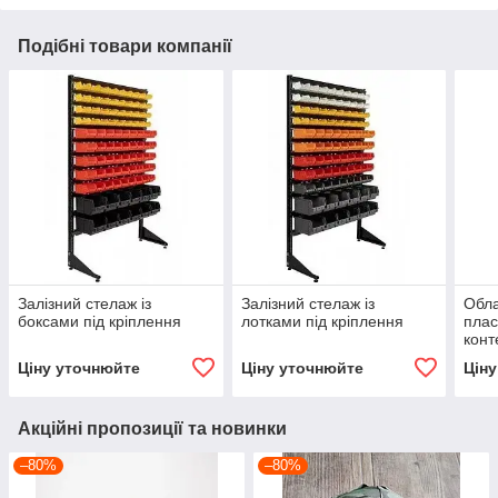
Подібні товари компанії
Залізний стелаж із
Залізний стелаж із
Обла
боксами під кріплення
лотками під кріплення
плас
конт
кріп
Ціну уточнюйте
Ціну уточнюйте
Цін
Акційні пропозиції та новинки
–80%
–80%