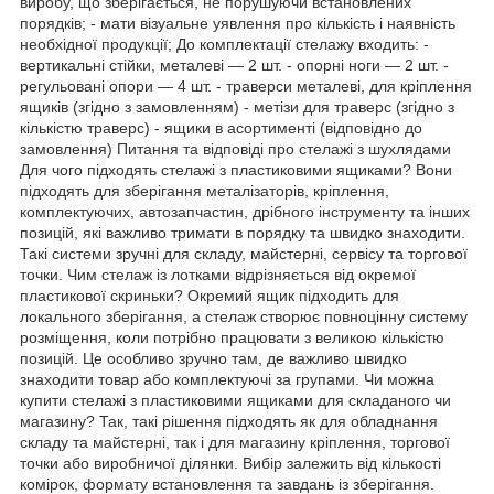
виробу, що зберігається, не порушуючи встановлених
порядків; - мати візуальне уявлення про кількість і наявність
необхідної продукції; До комплектації стелажу входить: -
вертикальні стійки, металеві — 2 шт. - опорні ноги — 2 шт. -
регульовані опори — 4 шт. - траверси металеві, для кріплення
ящиків (згідно з замовленням) - метізи для траверс (згідно з
кількістю траверс) - ящики в асортименті (відповідно до
замовлення) Питання та відповіді про стелажі з шухлядами
Для чого підходять стелажі з пластиковими ящиками? Вони
підходять для зберігання металізаторів, кріплення,
комплектуючих, автозапчастин, дрібного інструменту та інших
позицій, які важливо тримати в порядку та швидко знаходити.
Такі системи зручні для складу, майстерні, сервісу та торгової
точки. Чим стелаж із лотками відрізняється від окремої
пластикової скриньки? Окремий ящик підходить для
локального зберігання, а стелаж створює повноцінну систему
розміщення, коли потрібно працювати з великою кількістю
позицій. Це особливо зручно там, де важливо швидко
знаходити товар або комплектуючі за групами. Чи можна
купити стелажі з пластиковими ящиками для складаного чи
магазину? Так, такі рішення підходять як для обладнання
складу та майстерні, так і для магазину кріплення, торгової
точки або виробничої ділянки. Вибір залежить від кількості
комірок, формату встановлення та завдань із зберігання.