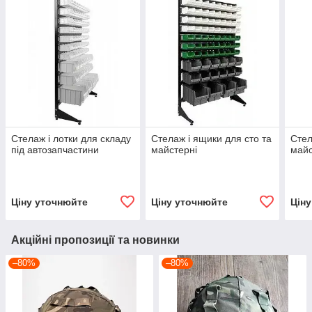
Стелаж і лотки для складу
Стелаж і ящики для сто та
Стел
під автозапчастини
майстерні
майс
Ціну уточнюйте
Ціну уточнюйте
Цін
Акційні пропозиції та новинки
–80%
–80%