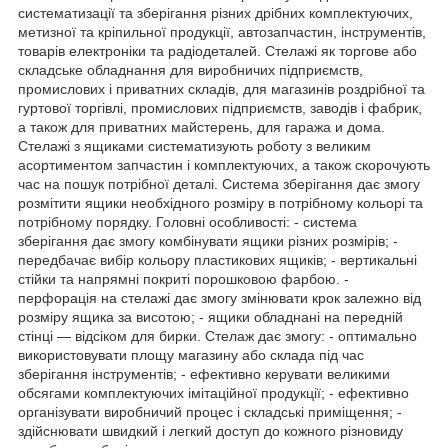
систематизації та зберігання різних дрібних комплектуючих,
метизної та кріпильної продукції, автозапчастин, інструментів,
товарів електроніки та радіодеталей. Стелажі як торгове або
складське обладнання для виробничих підприємств,
промислових і приватних складів, для магазинів роздрібної та
гуртової торгівлі, промислових підприємств, заводів і фабрик,
а також для приватних майстерень, для гаража и дома.
Стелажі з ящиками систематизують роботу з великим
асортиментом запчастин і комплектуючих, а також скорочують
час на пошук потрібної деталі. Система зберігання дає змогу
розмітити ящики необхідного розміру в потрібному кольорі та
потрібному порядку. Головні особливості: - система
зберігання дає змогу комбінувати ящики різних розмірів; -
передбачає вибір кольору пластикових ящиків; - вертикальні
стійки та напрямні покриті порошковою фарбою. -
перфорація на стелажі дає змогу змінювати крок залежно від
розміру ящика за висотою; - ящики обладнані на передній
стінці — відсіком для бирки. Стелаж дає змогу: - оптимально
використовувати площу магазину або склада під час
зберігання інструментів; - ефективно керувати великими
обсягами комплектуючих імітаційної продукції; - ефективно
організувати виробничий процес і складські приміщення; -
здійснювати швидкий і легкий доступ до кожного різновиду