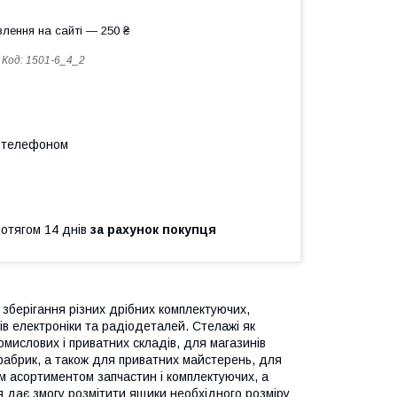
лення на сайті — 250 ₴
Код:
1501-6_4_2
а телефоном
ротягом 14 днів
за рахунок покупця
 зберігання різних дрібних комплектуючих,
рів електроніки та радіодеталей. Стелажі як
мислових і приватних складів, для магазинів
і фабрик, а також для приватних майстерень, для
м асортиментом запчастин і комплектуючих, а
я дає змогу розмітити ящики необхідного розміру