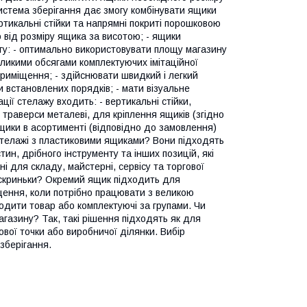
 система зберігання дає змогу комбінувати ящики
ертикальні стійки та напрямні покриті порошковою
 від розміру ящика за висотою; - ящики
огу: - оптимально використовувати площу магазину
еликими обсягами комплектуючих імітаційної
приміщення; - здійснювати швидкий і легкий
 встановлених порядків; - мати візуальне
ації стелажу входить: - вертикальні стійки,
- траверси металеві, для кріплення ящиків (згідно
 ящики в асортименті (відповідно до замовлення)
стелажі з пластиковими ящиками? Вони підходять
ин, дрібного інструменту та інших позицій, які
і для складу, майстерні, сервісу та торгової
ї скриньки? Окремий ящик підходить для
щення, коли потрібно працювати з великою
одити товар або комплектуючі за групами. Чи
газину? Так, такі рішення підходять як для
ової точки або виробничої ділянки. Вибір
 зберігання.