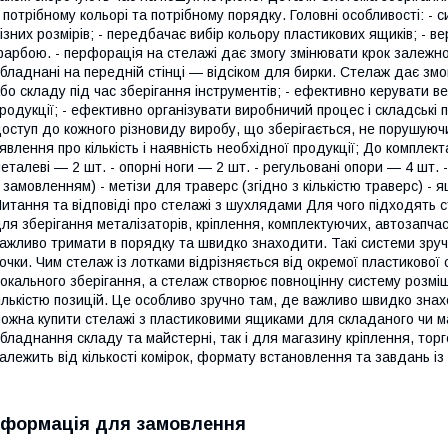
 потрібному кольорі та потрібному порядку. Головні особливості: -
ізних розмірів; - передбачає вибір кольору пластикових ящиків; - в
арбою. - перфорація на стелажі дає змогу змінювати крок залежно
бладнані на передній стінці — відсіком для бирки. Стелаж дає зм
бо складу під час зберігання інструментів; - ефективно керувати в
родукції; - ефективно організувати виробничий процес і складські 
оступ до кожного різновиду виробу, що зберігається, не порушуючи
явлення про кількість і наявність необхідної продукції; До комплект
еталеві — 2 шт. - опорні ноги — 2 шт. - регульовані опори — 4 шт. 
 замовленням) - метізи для траверс (згідно з кількістю траверс) -
итання та відповіді про стелажі з шухлядами Для чого підходять 
ля зберігання металізаторів, кріплення, комплектуючих, автозапчаст
ажливо тримати в порядку та швидко знаходити. Такі системи зручн
очки. Чим стелаж із лотками відрізняється від окремої пластиково
окального зберігання, а стелаж створює повноцінну систему розмі
ількістю позицій. Це особливо зручно там, де важливо швидко знах
ожна купити стелажі з пластиковими ящиками для складаного чи ма
бладнання складу та майстерні, так і для магазину кріплення, торг
алежить від кількості комірок, формату встановлення та завдань із
нформація для замовлення