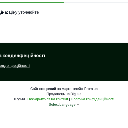
іна:
Ціну уточнюйте
а конденфеційності
конденфеційності
Сайт створений на маркетплейсі
Prom.ua
Продавець на Bigl.ua
Форми |
Поскаржитися на контент
|
Політика конфіденційності
Select Language
▼