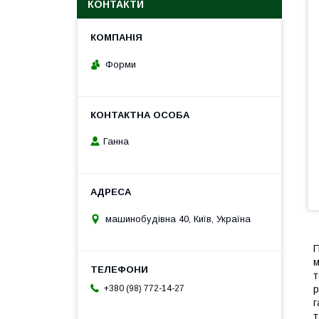
КОНТАКТИ
Форми
Ганна
машинобудівна 40, Київ, Україна
П
м
т
+380 (98) 772-14-27
р
г
т