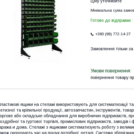
Ціну уточнюйте
Мінімальна сума замов
Готово до відправки
+380 (98) 772-14-27
Замовлення тільки з
повернення товару п
ластикові ящики на стелажі використовують для систематизації та
етизної та кріпильної продукції, автозапчастин, інструментів, това
оргове або складське обладнання для виробничих підприємств, про
оздрібної та гуртової торгівлі, промислових підприємств, заводів 
аража и дома. Стелажі з ящиками систематизують роботу з велики
акож скорочують час на пошук потрібної деталі. Система зберіганн