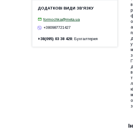
в
р
ф
formochka@meta.ua
о
а
+380987721427
п
д
+38(095) 03 38 428
Бухгалтерия
у
м
з
П
д
в
т
л
к
м
о
з
І