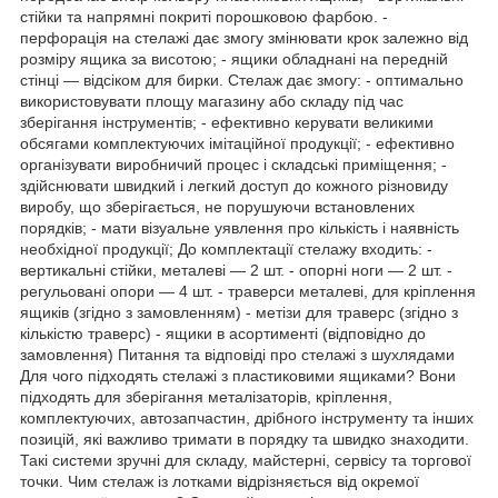
стійки та напрямні покриті порошковою фарбою. -
перфорація на стелажі дає змогу змінювати крок залежно від
розміру ящика за висотою; - ящики обладнані на передній
стінці — відсіком для бирки. Стелаж дає змогу: - оптимально
використовувати площу магазину або складу під час
зберігання інструментів; - ефективно керувати великими
обсягами комплектуючих імітаційної продукції; - ефективно
організувати виробничий процес і складські приміщення; -
здійснювати швидкий і легкий доступ до кожного різновиду
виробу, що зберігається, не порушуючи встановлених
порядків; - мати візуальне уявлення про кількість і наявність
необхідної продукції; До комплектації стелажу входить: -
вертикальні стійки, металеві — 2 шт. - опорні ноги — 2 шт. -
регульовані опори — 4 шт. - траверси металеві, для кріплення
ящиків (згідно з замовленням) - метізи для траверс (згідно з
кількістю траверс) - ящики в асортименті (відповідно до
замовлення) Питання та відповіді про стелажі з шухлядами
Для чого підходять стелажі з пластиковими ящиками? Вони
підходять для зберігання металізаторів, кріплення,
комплектуючих, автозапчастин, дрібного інструменту та інших
позицій, які важливо тримати в порядку та швидко знаходити.
Такі системи зручні для складу, майстерні, сервісу та торгової
точки. Чим стелаж із лотками відрізняється від окремої