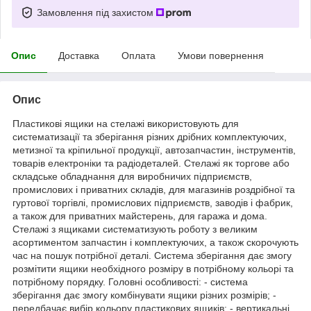
Замовлення під захистом
Опис
Доставка
Оплата
Умови повернення
Опис
Пластикові ящики на стелажі використовують для
систематизації та зберігання різних дрібних комплектуючих,
метизної та кріпильної продукції, автозапчастин, інструментів,
товарів електроніки та радіодеталей. Стелажі як торгове або
складське обладнання для виробничих підприємств,
промислових і приватних складів, для магазинів роздрібної та
гуртової торгівлі, промислових підприємств, заводів і фабрик,
а також для приватних майстерень, для гаража и дома.
Стелажі з ящиками систематизують роботу з великим
асортиментом запчастин і комплектуючих, а також скорочують
час на пошук потрібної деталі. Система зберігання дає змогу
розмітити ящики необхідного розміру в потрібному кольорі та
потрібному порядку. Головні особливості: - система
зберігання дає змогу комбінувати ящики різних розмірів; -
передбачає вибір кольору пластикових ящиків; - вертикальні