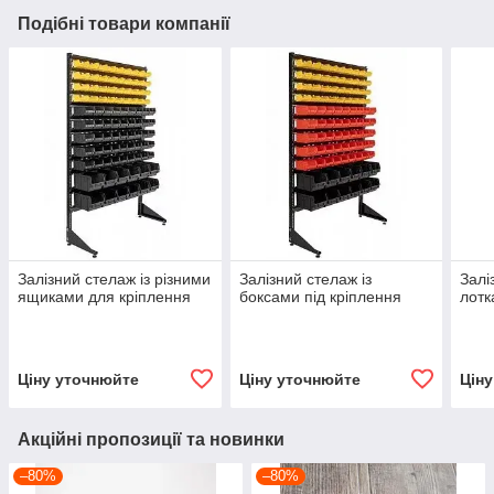
Подібні товари компанії
Залізний стелаж із різними
Залізний стелаж із
Залі
ящиками для кріплення
боксами під кріплення
лотк
Ціну уточнюйте
Ціну уточнюйте
Цін
Акційні пропозиції та новинки
–80%
–80%