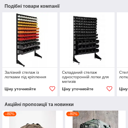
Подібні товари компанії
Залізний стелаж із
Складаний стелаж
Стел
лотками під кріплення
односторонній лотки для
лотк
метизів
Ціну уточнюйте
Ціну уточнюйте
Цін
Акційні пропозиції та новинки
–80%
–80%