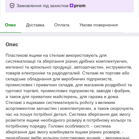
Замовлення під захистом
Опис
Доставка
Оплата
Умови повернення
Опис
Пластикові ящики на стелажі використовують для
систематизації та зберігання різних дрібних комплектуючих,
метизної та кріпильної продукції, автозапчастин, інструментів,
товарів електроніки та радіодеталей. Стелажі як торгове або
складське обладнання для виробничих підприємств,
промислових і приватних складів, для магазинів роздрібної та
гуртової торгівлі, промислових підприємств, заводів і фабрик,
а також для приватних майстерень, для гаража и дома.
Стелажі з ящиками систематизують роботу з великим
асортиментом запчастин і комплектуючих, а також скорочують
час на пошук потрібної деталі. Система зберігання дає змогу
розмітити ящики необхідного розміру в потрібному кольорі та
потрібному порядку. Головні особливості: - система
зберігання дає змогу комбінувати ящики різних розмірів; -
передбачає вибір кольору пластикових ящиків; - вертикальні