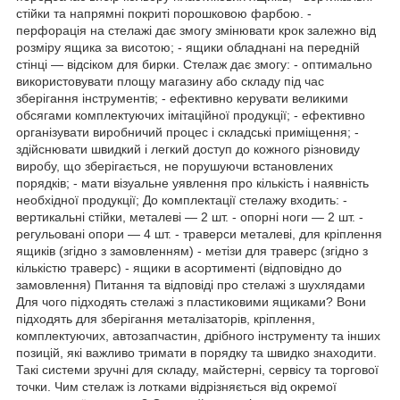
стійки та напрямні покриті порошковою фарбою. -
перфорація на стелажі дає змогу змінювати крок залежно від
розміру ящика за висотою; - ящики обладнані на передній
стінці — відсіком для бирки. Стелаж дає змогу: - оптимально
використовувати площу магазину або складу під час
зберігання інструментів; - ефективно керувати великими
обсягами комплектуючих імітаційної продукції; - ефективно
організувати виробничий процес і складські приміщення; -
здійснювати швидкий і легкий доступ до кожного різновиду
виробу, що зберігається, не порушуючи встановлених
порядків; - мати візуальне уявлення про кількість і наявність
необхідної продукції; До комплектації стелажу входить: -
вертикальні стійки, металеві — 2 шт. - опорні ноги — 2 шт. -
регульовані опори — 4 шт. - траверси металеві, для кріплення
ящиків (згідно з замовленням) - метізи для траверс (згідно з
кількістю траверс) - ящики в асортименті (відповідно до
замовлення) Питання та відповіді про стелажі з шухлядами
Для чого підходять стелажі з пластиковими ящиками? Вони
підходять для зберігання металізаторів, кріплення,
комплектуючих, автозапчастин, дрібного інструменту та інших
позицій, які важливо тримати в порядку та швидко знаходити.
Такі системи зручні для складу, майстерні, сервісу та торгової
точки. Чим стелаж із лотками відрізняється від окремої