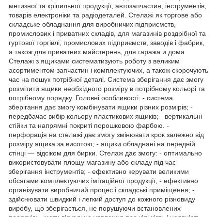
метизної та кріпильної продукції, автозапчастин, інструментів,
товарів електроніки та радіодеталей. Стелажі як торгове або
складське обладнання для виробничих підприємств,
промислових і приватних складів, для магазинів роздрібної та
гуртової торгівлі, промислових підприємств, заводів і фабрик,
а також для приватних майстерень, для гаража и дома.
Стелажі з ящиками систематизують роботу з великим
асортиментом запчастин і комплектуючих, а також скорочують
час на пошук потрібної деталі. Система зберігання дає змогу
розмітити ящики необхідного розміру в потрібному кольорі та
потрібному порядку. Головні особливості: - система
зберігання дає змогу комбінувати ящики різних розмірів; -
передбачає вибір кольору пластикових ящиків; - вертикальні
стійки та напрямні покриті порошковою фарбою. -
перфорація на стелажі дає змогу змінювати крок залежно від
розміру ящика за висотою; - ящики обладнані на передній
стінці — відсіком для бирки. Стелаж дає змогу: - оптимально
використовувати площу магазину або складу під час
зберігання інструментів; - ефективно керувати великими
обсягами комплектуючих імітаційної продукції; - ефективно
організувати виробничий процес і складські приміщення; -
здійснювати швидкий і легкий доступ до кожного різновиду
виробу, що зберігається, не порушуючи встановлених