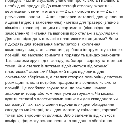
порядків; - мати візуальне уявлення про кількість і наявність
необхідної продукції; До комплектації стелажу входить: -
вертикальні стійки, металеві — 2 шт. - опорні ноги — 2 шт. -
регульовані опори — 4 шт. - траверси металеві, для кріплення
ящиків (згідно з замовленням) - метізи для траверс (згідно з
кількістю траверс) - ящики в асортименті (відповідно до
замовлення) Питання та відповіді про стелажі з шухлядами
Для чого підходять стелажі з пластиковими ящиками? Вони
підходять для зберігання металізаторів, кріплення,
комплектуючих, автозапчастин, дрібного інструменту та інших
позицій, які важливо тримати в порядку та швидко знаходити.
Такі системи зручні для складу, майстерні, сервісу та торгової
точки. Чим стелаж із лотками відрізняється від окремої
пластикової скриньки? Окремий ящик підходить для
локального зберігання, а стелаж створює повноцінну систему
розміщення, коли потрібно працювати з великою кількістю
позицій. Це особливо зручно там, де важливо швидко
знаходити товар або комплектуючі за групами. Чи можна
купити стелажі з пластиковими ящиками для складаного чи
магазину? Так, такі рішення підходять як для обладнання
складу та майстерні, так і для магазину кріплення, торгової
точки або виробничої ділянки. Вибір залежить від кількості
комірок, формату встановлення та завдань із зберігання.