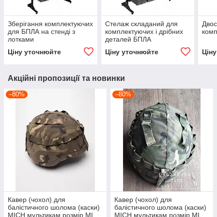
Зберігання комплектуючих
Стелаж складаний для
Двос
для БПЛА на стенді з
комплектуючих і дрібних
ком
лотками
деталей БПЛА
Ціну уточнюйте
Ціну уточнюйте
Цін
Акційні пропозиції та новинки
–80%
–80%
Кавер (чохол) для
Кавер (чохол) для
балістичного шолома (каски)
балістичного шолома (каски)
MICH мультикам розмір МL
MICH мультикам розмір МL