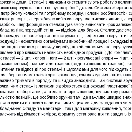
аража и дома. Стелажі з ящиками систематизують роботу з велики
акож скорочують час на пошук потрібної деталі. Система зберіганн
 потрібному кольорі та потрібному порядку. Головні особливості: -
ізних розмірів; - передбачає вибір кольору пластикових ящиків; - в
арбою. - перфорація на стелажі дає змогу змінювати крок залежно
бладнані на передній стінці — відсіком для бирки. Стелаж дає зм
бо складу під час зберігання інструментів; - ефективно керувати в
родукції; - ефективно організувати виробничий процес і складські 
оступ до кожного різновиду виробу, що зберігається, не порушуючи
явлення про кількість і наявність необхідної продукції; До комплект
еталеві — 2 шт. - опорні ноги — 2 шт. - регульовані опори — 4 шт. 
 замовленням) - метізи для траверс (згідно з кількістю траверс) -
итання та відповіді про стелажі з шухлядами Для чого підходять 
ля зберігання металізаторів, кріплення, комплектуючих, автозапчаст
ажливо тримати в порядку та швидко знаходити. Такі системи зручн
очки. Чим стелаж із лотками відрізняється від окремої пластиково
окального зберігання, а стелаж створює повноцінну систему розмі
ількістю позицій. Це особливо зручно там, де важливо швидко знах
ожна купити стелажі з пластиковими ящиками для складаного чи ма
бладнання складу та майстерні, так і для магазину кріплення, торг
алежить від кількості комірок, формату встановлення та завдань із