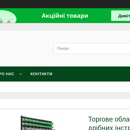
РО НАС
КОНТАКТИ
Торгове обла
дрібних інст