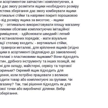
м асортиментом запчастин і комплектуючих, а
я дає змогу розмітити ящики необхідного розміру
 система зберігання дає змогу комбінувати ящики
ертикальні стійки та напрямні покриті порошковою
 від розміру ящика за висотою; - ящики
огу: - оптимально використовувати площу магазину
еликими обсягами комплектуючих імітаційної
приміщення; - здійснювати швидкий і легкий
 встановлених порядків; - мати візуальне
ації стелажу входить: - вертикальні стійки,
- траверси металеві, для кріплення ящиків (згідно
 ящики в асортименті (відповідно до замовлення)
стелажі з пластиковими ящиками? Вони підходять
ин, дрібного інструменту та інших позицій, які
і для складу, майстерні, сервісу та торгової
ї скриньки? Окремий ящик підходить для
щення, коли потрібно працювати з великою
одити товар або комплектуючі за групами. Чи
газину? Так, такі рішення підходять як для
ової точки або виробничої ділянки. Вибір
 зберігання.