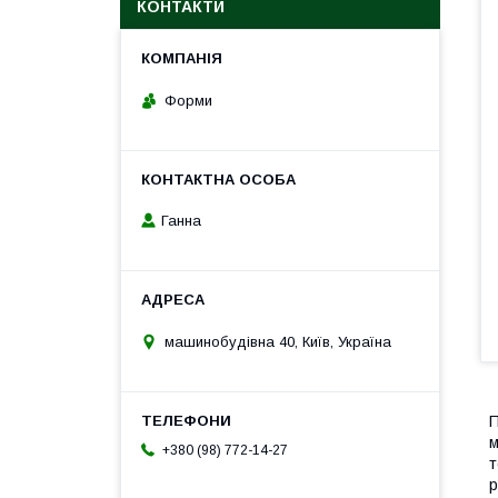
КОНТАКТИ
Форми
Ганна
машинобудівна 40, Київ, Україна
П
м
+380 (98) 772-14-27
т
р