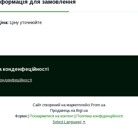
нформація для замовлення
іна:
Ціну уточнюйте
а конденфеційності
конденфеційності
Сайт створений на маркетплейсі
Prom.ua
Продавець на Bigl.ua
Форми |
Поскаржитися на контент
|
Політика конфіденційності
Select Language
▼