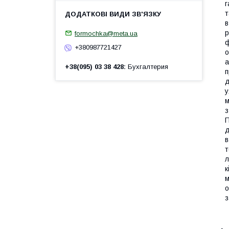
г
т
в
р
formochka@meta.ua
ф
+380987721427
о
а
+38(095) 03 38 428
Бухгалтерия
п
д
у
м
з
П
д
в
т
л
к
м
о
з