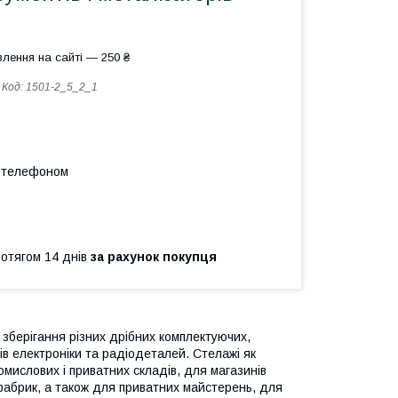
лення на сайті — 250 ₴
Код:
1501-2_5_2_1
а телефоном
ротягом 14 днів
за рахунок покупця
 зберігання різних дрібних комплектуючих,
рів електроніки та радіодеталей. Стелажі як
мислових і приватних складів, для магазинів
і фабрик, а також для приватних майстерень, для