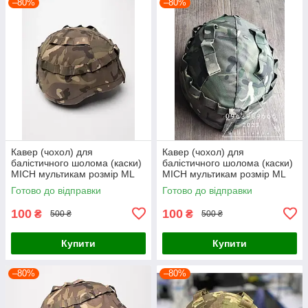
–80%
–80%
Кавер (чохол) для
Кавер (чохол) для
балістичного шолома (каски)
балістичного шолома (каски)
MICH мультикам розмір МL
MICH мультикам розмір МL
Готово до відправки
Готово до відправки
100
100
₴
₴
500 ₴
500 ₴
Купити
Купити
–80%
–80%