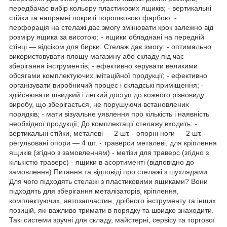
передбачає вибір кольору пластикових ящиків; - вертикальні
стійки та напрямні покриті порошковою фарбою. -
перфорація на стелажі дає змогу змінювати крок залежно від
розміру ящика за висотою; - ящики обладнані на передній
стінці — відсіком для бирки. Стелаж дає змогу: - оптимально
використовувати площу магазину або складу під час
зберігання інструментів; - ефективно керувати великими
обсягами комплектуючих імітаційної продукції; - ефективно
організувати виробничий процес і складські приміщення; -
здійснювати швидкий і легкий доступ до кожного різновиду
виробу, що зберігається, не порушуючи встановлених
порядків; - мати візуальне уявлення про кількість і наявність
необхідної продукції; До комплектації стелажу входить: -
вертикальні стійки, металеві — 2 шт. - опорні ноги — 2 шт. -
регульовані опори — 4 шт. - траверси металеві, для кріплення
ящиків (згідно з замовленням) - метізи для траверс (згідно з
кількістю траверс) - ящики в асортименті (відповідно до
замовлення) Питання та відповіді про стелажі з шухлядами
Для чого підходять стелажі з пластиковими ящиками? Вони
підходять для зберігання металізаторів, кріплення,
комплектуючих, автозапчастин, дрібного інструменту та інших
позицій, які важливо тримати в порядку та швидко знаходити.
Такі системи зручні для складу, майстерні, сервісу та торгової