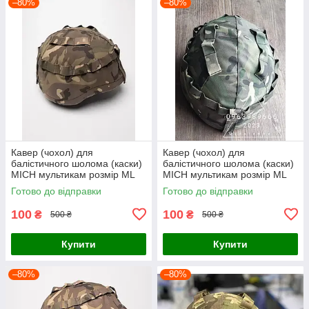
–80%
–80%
Кавер (чохол) для
Кавер (чохол) для
балістичного шолома (каски)
балістичного шолома (каски)
MICH мультикам розмір МL
MICH мультикам розмір МL
Готово до відправки
Готово до відправки
100
100
₴
₴
500 ₴
500 ₴
Купити
Купити
–80%
–80%