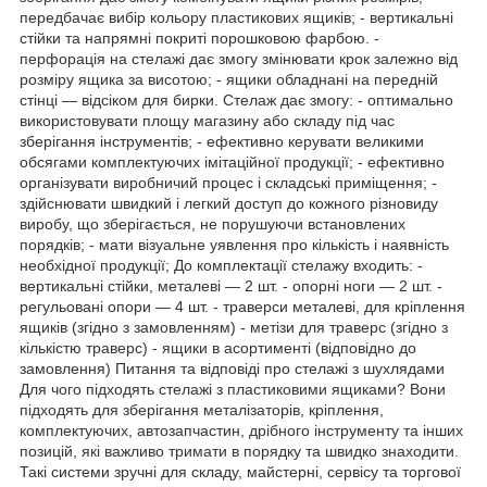
передбачає вибір кольору пластикових ящиків; - вертикальні
стійки та напрямні покриті порошковою фарбою. -
перфорація на стелажі дає змогу змінювати крок залежно від
розміру ящика за висотою; - ящики обладнані на передній
стінці — відсіком для бирки. Стелаж дає змогу: - оптимально
використовувати площу магазину або складу під час
зберігання інструментів; - ефективно керувати великими
обсягами комплектуючих імітаційної продукції; - ефективно
організувати виробничий процес і складські приміщення; -
здійснювати швидкий і легкий доступ до кожного різновиду
виробу, що зберігається, не порушуючи встановлених
порядків; - мати візуальне уявлення про кількість і наявність
необхідної продукції; До комплектації стелажу входить: -
вертикальні стійки, металеві — 2 шт. - опорні ноги — 2 шт. -
регульовані опори — 4 шт. - траверси металеві, для кріплення
ящиків (згідно з замовленням) - метізи для траверс (згідно з
кількістю траверс) - ящики в асортименті (відповідно до
замовлення) Питання та відповіді про стелажі з шухлядами
Для чого підходять стелажі з пластиковими ящиками? Вони
підходять для зберігання металізаторів, кріплення,
комплектуючих, автозапчастин, дрібного інструменту та інших
позицій, які важливо тримати в порядку та швидко знаходити.
Такі системи зручні для складу, майстерні, сервісу та торгової