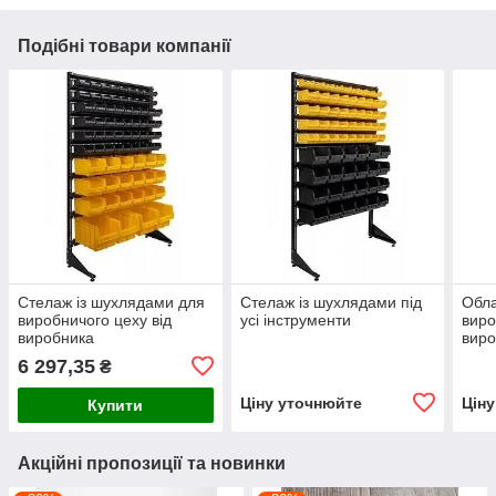
Подібні товари компанії
Стелаж із шухлядами для
Стелаж із шухлядами під
Обл
виробничого цеху від
усі інструменти
виро
виробника
виро
6 297,35
₴
Ціну уточнюйте
Цін
Купити
Акційні пропозиції та новинки