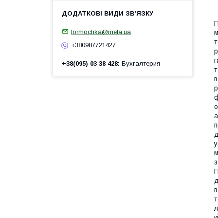
П
formochka@meta.ua
м
т
+380987721427
р
г
+38(095) 03 38 428
Бухгалтерия
т
в
р
ф
о
а
п
д
у
м
з
П
д
в
т
л
к