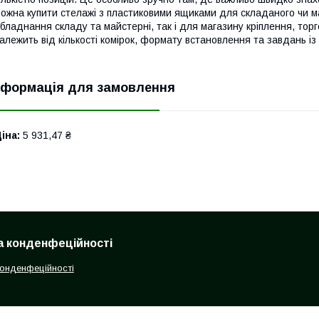
ожна купити стелажі з пластиковими ящиками для складаного чи ма
бладнання складу та майстерні, так і для магазину кріплення, торг
алежить від кількості комірок, формату встановлення та завдань із
нформація для замовлення
іна:
5 931,47 ₴
а конденфеційності
конденфеційності