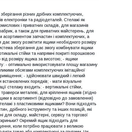
 зберігання різних дрібних комплектуючих,
рів електроніки та радіодеталей. Стелажі як
мислових і приватних складів, для магазинів
і фабрик, а також для приватних майстерень, для
м асортиментом запчастин і комплектуючих, а
я дає змогу розмітити ящики необхідного розміру
 система зберігання дає змогу комбінувати ящики
ертикальні стійки та напрямні покриті порошковою
 від розміру ящика за висотою; - ящики
огу: - оптимально використовувати площу магазину
еликими обсягами комплектуючих імітаційної
приміщення; - здійснювати швидкий і легкий
 встановлених порядків; - мати візуальне
ації стелажу входить: - вертикальні стійки,
- траверси металеві, для кріплення ящиків (згідно
 ящики в асортименті (відповідно до замовлення)
стелажі з пластиковими ящиками? Вони підходять
ин, дрібного інструменту та інших позицій, які
і для складу, майстерні, сервісу та торгової
ї скриньки? Окремий ящик підходить для
щення, коли потрібно працювати з великою
одити товар або комплектуючі за групами. Чи