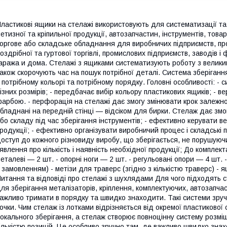
ластикові ящики на стелажі використовують для систематизації та
етизної та кріпильної продукції, автозапчастин, інструментів, това
оргове або складське обладнання для виробничих підприємств, про
оздрібної та гуртової торгівлі, промислових підприємств, заводів 
аража и дома. Стелажі з ящиками систематизують роботу з велики
акож скорочують час на пошук потрібної деталі. Система зберіганн
 потрібному кольорі та потрібному порядку. Головні особливості: -
ізних розмірів; - передбачає вибір кольору пластикових ящиків; - в
арбою. - перфорація на стелажі дає змогу змінювати крок залежно
бладнані на передній стінці — відсіком для бирки. Стелаж дає зм
бо складу під час зберігання інструментів; - ефективно керувати в
родукції; - ефективно організувати виробничий процес і складські 
оступ до кожного різновиду виробу, що зберігається, не порушуючи
явлення про кількість і наявність необхідної продукції; До комплект
еталеві — 2 шт. - опорні ноги — 2 шт. - регульовані опори — 4 шт. 
 замовленням) - метізи для траверс (згідно з кількістю траверс) -
итання та відповіді про стелажі з шухлядами Для чого підходять 
ля зберігання металізаторів, кріплення, комплектуючих, автозапчаст
ажливо тримати в порядку та швидко знаходити. Такі системи зручн
очки. Чим стелаж із лотками відрізняється від окремої пластиково
окального зберігання, а стелаж створює повноцінну систему розмі
ількістю позицій. Це особливо зручно там, де важливо швидко знах