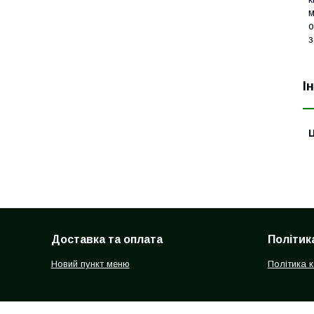
м
о
з
І
Ц
Доставка та оплата
Політик
Новий пункт меню
Політика 