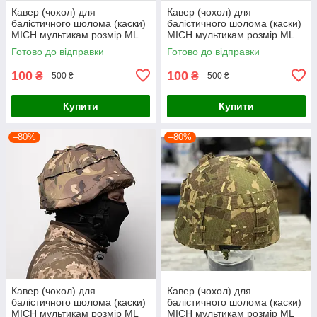
Кавер (чохол) для
Кавер (чохол) для
балістичного шолома (каски)
балістичного шолома (каски)
MICH мультикам розмір МL
MICH мультикам розмір МL
Готово до відправки
Готово до відправки
100
100
₴
₴
500 ₴
500 ₴
Купити
Купити
–80%
–80%
Кавер (чохол) для
Кавер (чохол) для
балістичного шолома (каски)
балістичного шолома (каски)
MICH мультикам розмір МL
MICH мультикам розмір МL