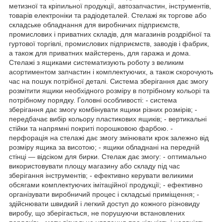
метизної та кріпильної продукції, автозапчастин, інструментів,
товарів електроніки та радіодеталей. Стелажі як торгове або
складське обладнання для виробничих підприємств,
промислових і приватних складів, для магазинів роздрібної та
гуртової торгівлі, промислових підприємств, заводів і фабрик,
а також для приватних майстерень, для гаража и дома.
Стелажі з ящиками систематизують роботу з великим
асортиментом запчастин і комплектуючих, а також скорочують
час на пошук потрібної деталі. Система зберігання дає змогу
розмітити ящики необхідного розміру в потрібному кольорі та
потрібному порядку. Головні особливості: - система
зберігання дає змогу комбінувати ящики різних розмірів; -
передбачає вибір кольору пластикових ящиків; - вертикальні
стійки та напрямні покриті порошковою фарбою. -
перфорація на стелажі дає змогу змінювати крок залежно від
розміру ящика за висотою; - ящики обладнані на передній
стінці — відсіком для бирки. Стелаж дає змогу: - оптимально
використовувати площу магазину або складу під час
зберігання інструментів; - ефективно керувати великими
обсягами комплектуючих імітаційної продукції; - ефективно
організувати виробничий процес і складські приміщення; -
здійснювати швидкий і легкий доступ до кожного різновиду
виробу, що зберігається, не порушуючи встановлених