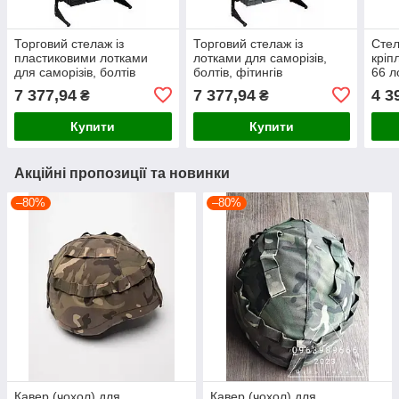
Торговий стелаж із
Торговий стелаж із
Стел
пластиковими лотками
лотками для саморізів,
кріп
для саморізів, болтів
болтів, фітингів
66 л
7 377,94
7 377,94
4 3
₴
₴
Купити
Купити
Акційні пропозиції та новинки
–80%
–80%
Кавер (чохол) для
Кавер (чохол) для