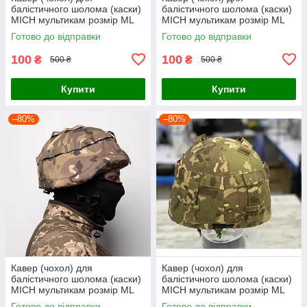
балістичного шолома (каски)
балістичного шолома (каски)
MICH мультикам розмір МL
MICH мультикам розмір МL
Готово до відправки
Готово до відправки
100
100
₴
₴
500 ₴
500 ₴
Купити
Купити
–80%
–80%
Кавер (чохол) для
Кавер (чохол) для
балістичного шолома (каски)
балістичного шолома (каски)
MICH мультикам розмір МL
MICH мультикам розмір МL
Готово до відправки
Готово до відправки