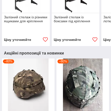
Залізний стелаж із різними
Залізний стелаж із
Залі
ящиками для кріплення
боксами під кріплення
лотк
Ціну уточнюйте
Ціну уточнюйте
Цін
Акційні пропозиції та новинки
–80%
–80%