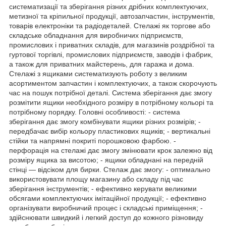
систематизації та зберігання різних дрібних комплектуючих,
метизної та кріпильної продукції, автозапчастин, інструментів,
товарів електроніки та радіодеталей. Стелажі як торгове або
складське обладнання для виробничих підприємств,
промислових і приватних складів, для магазинів роздрібної та
гуртової торгівлі, промислових підприємств, заводів і фабрик,
а також для приватних майстерень, для гаража и дома.
Стелажі з ящиками систематизують роботу з великим
асортиментом запчастин і комплектуючих, а також скорочують
час на пошук потрібної деталі. Система зберігання дає змогу
розмітити ящики необхідного розміру в потрібному кольорі та
потрібному порядку. Головні особливості: - система
зберігання дає змогу комбінувати ящики різних розмірів; -
передбачає вибір кольору пластикових ящиків; - вертикальні
стійки та напрямні покриті порошковою фарбою. -
перфорація на стелажі дає змогу змінювати крок залежно від
розміру ящика за висотою; - ящики обладнані на передній
стінці — відсіком для бирки. Стелаж дає змогу: - оптимально
використовувати площу магазину або складу під час
зберігання інструментів; - ефективно керувати великими
обсягами комплектуючих імітаційної продукції; - ефективно
організувати виробничий процес і складські приміщення; -
здійснювати швидкий і легкий доступ до кожного різновиду