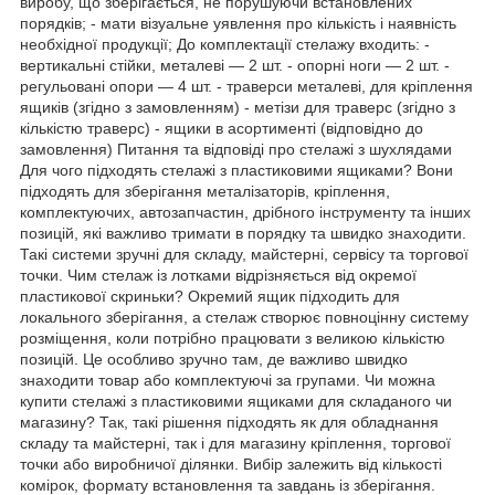
виробу, що зберігається, не порушуючи встановлених
порядків; - мати візуальне уявлення про кількість і наявність
необхідної продукції; До комплектації стелажу входить: -
вертикальні стійки, металеві — 2 шт. - опорні ноги — 2 шт. -
регульовані опори — 4 шт. - траверси металеві, для кріплення
ящиків (згідно з замовленням) - метізи для траверс (згідно з
кількістю траверс) - ящики в асортименті (відповідно до
замовлення) Питання та відповіді про стелажі з шухлядами
Для чого підходять стелажі з пластиковими ящиками? Вони
підходять для зберігання металізаторів, кріплення,
комплектуючих, автозапчастин, дрібного інструменту та інших
позицій, які важливо тримати в порядку та швидко знаходити.
Такі системи зручні для складу, майстерні, сервісу та торгової
точки. Чим стелаж із лотками відрізняється від окремої
пластикової скриньки? Окремий ящик підходить для
локального зберігання, а стелаж створює повноцінну систему
розміщення, коли потрібно працювати з великою кількістю
позицій. Це особливо зручно там, де важливо швидко
знаходити товар або комплектуючі за групами. Чи можна
купити стелажі з пластиковими ящиками для складаного чи
магазину? Так, такі рішення підходять як для обладнання
складу та майстерні, так і для магазину кріплення, торгової
точки або виробничої ділянки. Вибір залежить від кількості
комірок, формату встановлення та завдань із зберігання.