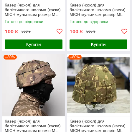
Кавер (чохол) для
Кавер (чохол) для
балістичного шолома (каски)
балістичного шолома (каски)
MICH мультикам розмір МL
MICH мультикам розмір МL
Готово до відправки
Готово до відправки
100
100
₴
₴
500 ₴
500 ₴
Купити
Купити
–80%
–80%
Кавер (чохол) для
Кавер (чохол) для
балістичного шолома (каски)
балістичного шолома (каски)
MICH мультикам розмір МL
MICH мультикам розмір МL