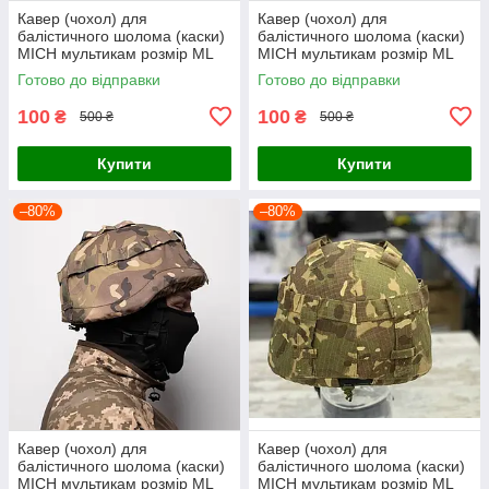
Кавер (чохол) для
Кавер (чохол) для
балістичного шолома (каски)
балістичного шолома (каски)
MICH мультикам розмір МL
MICH мультикам розмір МL
Готово до відправки
Готово до відправки
100
100
₴
₴
500 ₴
500 ₴
Купити
Купити
–80%
–80%
Кавер (чохол) для
Кавер (чохол) для
балістичного шолома (каски)
балістичного шолома (каски)
MICH мультикам розмір МL
MICH мультикам розмір МL