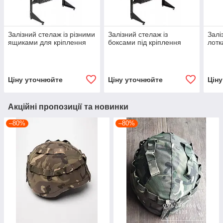
Залізний стелаж із різними
Залізний стелаж із
Залі
ящиками для кріплення
боксами під кріплення
лотк
Ціну уточнюйте
Ціну уточнюйте
Цін
Акційні пропозиції та новинки
–80%
–80%