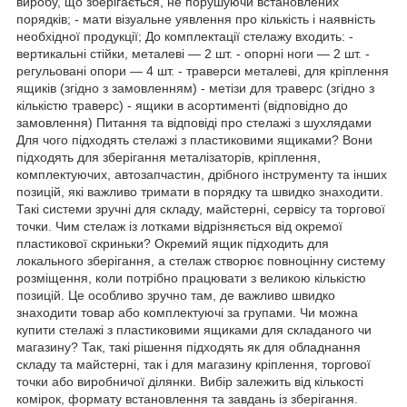
виробу, що зберігається, не порушуючи встановлених
порядків; - мати візуальне уявлення про кількість і наявність
необхідної продукції; До комплектації стелажу входить: -
вертикальні стійки, металеві — 2 шт. - опорні ноги — 2 шт. -
регульовані опори — 4 шт. - траверси металеві, для кріплення
ящиків (згідно з замовленням) - метізи для траверс (згідно з
кількістю траверс) - ящики в асортименті (відповідно до
замовлення) Питання та відповіді про стелажі з шухлядами
Для чого підходять стелажі з пластиковими ящиками? Вони
підходять для зберігання металізаторів, кріплення,
комплектуючих, автозапчастин, дрібного інструменту та інших
позицій, які важливо тримати в порядку та швидко знаходити.
Такі системи зручні для складу, майстерні, сервісу та торгової
точки. Чим стелаж із лотками відрізняється від окремої
пластикової скриньки? Окремий ящик підходить для
локального зберігання, а стелаж створює повноцінну систему
розміщення, коли потрібно працювати з великою кількістю
позицій. Це особливо зручно там, де важливо швидко
знаходити товар або комплектуючі за групами. Чи можна
купити стелажі з пластиковими ящиками для складаного чи
магазину? Так, такі рішення підходять як для обладнання
складу та майстерні, так і для магазину кріплення, торгової
точки або виробничої ділянки. Вибір залежить від кількості
комірок, формату встановлення та завдань із зберігання.