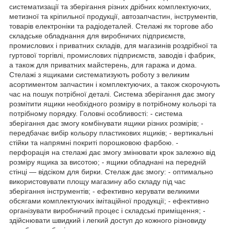
систематизації та зберігання різних дрібних комплектуючих,
метизної та кріпильної продукції, автозапчастин, інструментів,
товарів електроніки та радіодеталей. Стелажі як торгове або
складське обладнання для виробничих підприємств,
промислових і приватних складів, для магазинів роздрібної та
гуртової торгівлі, промислових підприємств, заводів і фабрик,
а також для приватних майстерень, для гаража и дома.
Стелажі з ящиками систематизують роботу з великим
асортиментом запчастин і комплектуючих, а також скорочують
час на пошук потрібної деталі. Система зберігання дає змогу
розмітити ящики необхідного розміру в потрібному кольорі та
потрібному порядку. Головні особливості: - система
зберігання дає змогу комбінувати ящики різних розмірів; -
передбачає вибір кольору пластикових ящиків; - вертикальні
стійки та напрямні покриті порошковою фарбою. -
перфорація на стелажі дає змогу змінювати крок залежно від
розміру ящика за висотою; - ящики обладнані на передній
стінці — відсіком для бирки. Стелаж дає змогу: - оптимально
використовувати площу магазину або складу під час
зберігання інструментів; - ефективно керувати великими
обсягами комплектуючих імітаційної продукції; - ефективно
організувати виробничий процес і складські приміщення; -
здійснювати швидкий і легкий доступ до кожного різновиду