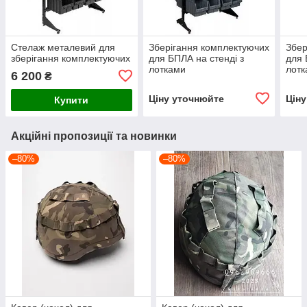
Стелаж металевий для
Зберігання комплектуючих
Збер
зберігання комплектуючих
для БПЛА на стенді з
для 
лотками
лот
6 200
₴
Ціну уточнюйте
Цін
Купити
Акційні пропозиції та новинки
–80%
–80%