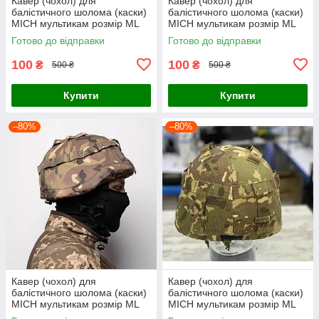
Кавер (чохол) для
Кавер (чохол) для
балістичного шолома (каски)
балістичного шолома (каски)
MICH мультикам розмір МL
MICH мультикам розмір МL
Готово до відправки
Готово до відправки
100
100
₴
₴
500 ₴
500 ₴
Купити
Купити
–80%
–80%
Кавер (чохол) для
Кавер (чохол) для
балістичного шолома (каски)
балістичного шолома (каски)
MICH мультикам розмір МL
MICH мультикам розмір МL