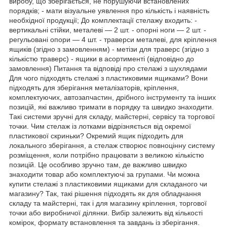
виробу, що зберігається, не порушуючи встановлених
порядків; - мати візуальне уявлення про кількість і наявність
необхідної продукції; До комплектації стелажу входить: -
вертикальні стійки, металеві — 2 шт. - опорні ноги — 2 шт. -
регульовані опори — 4 шт. - траверси металеві, для кріплення
ящиків (згідно з замовленням) - метізи для траверс (згідно з
кількістю траверс) - ящики в асортименті (відповідно до
замовлення) Питання та відповіді про стелажі з шухлядами
Для чого підходять стелажі з пластиковими ящиками? Вони
підходять для зберігання металізаторів, кріплення,
комплектуючих, автозапчастин, дрібного інструменту та інших
позицій, які важливо тримати в порядку та швидко знаходити.
Такі системи зручні для складу, майстерні, сервісу та торгової
точки. Чим стелаж із лотками відрізняється від окремої
пластикової скриньки? Окремий ящик підходить для
локального зберігання, а стелаж створює повноцінну систему
розміщення, коли потрібно працювати з великою кількістю
позицій. Це особливо зручно там, де важливо швидко
знаходити товар або комплектуючі за групами. Чи можна
купити стелажі з пластиковими ящиками для складаного чи
магазину? Так, такі рішення підходять як для обладнання
складу та майстерні, так і для магазину кріплення, торгової
точки або виробничої ділянки. Вибір залежить від кількості
комірок, формату встановлення та завдань із зберігання.