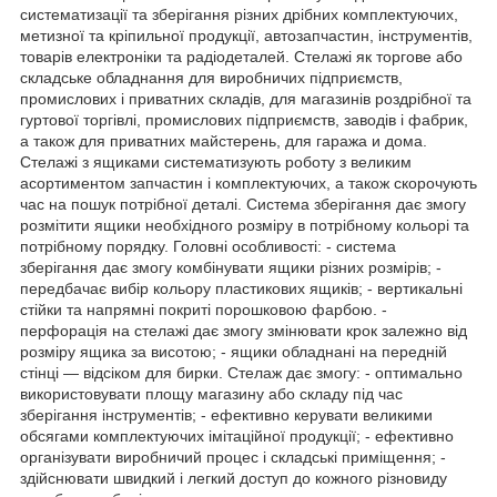
систематизації та зберігання різних дрібних комплектуючих,
метизної та кріпильної продукції, автозапчастин, інструментів,
товарів електроніки та радіодеталей. Стелажі як торгове або
складське обладнання для виробничих підприємств,
промислових і приватних складів, для магазинів роздрібної та
гуртової торгівлі, промислових підприємств, заводів і фабрик,
а також для приватних майстерень, для гаража и дома.
Стелажі з ящиками систематизують роботу з великим
асортиментом запчастин і комплектуючих, а також скорочують
час на пошук потрібної деталі. Система зберігання дає змогу
розмітити ящики необхідного розміру в потрібному кольорі та
потрібному порядку. Головні особливості: - система
зберігання дає змогу комбінувати ящики різних розмірів; -
передбачає вибір кольору пластикових ящиків; - вертикальні
стійки та напрямні покриті порошковою фарбою. -
перфорація на стелажі дає змогу змінювати крок залежно від
розміру ящика за висотою; - ящики обладнані на передній
стінці — відсіком для бирки. Стелаж дає змогу: - оптимально
використовувати площу магазину або складу під час
зберігання інструментів; - ефективно керувати великими
обсягами комплектуючих імітаційної продукції; - ефективно
організувати виробничий процес і складські приміщення; -
здійснювати швидкий і легкий доступ до кожного різновиду