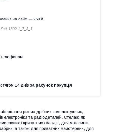
лення на сайті — 250 ₴
Код:
1802-1_7_3_1
а телефоном
ротягом 14 днів
за рахунок покупця
 зберігання різних дрібних комплектуючих,
рів електроніки та радіодеталей. Стелажі як
мислових і приватних складів, для магазинів
і фабрик, а також для приватних майстерень, для