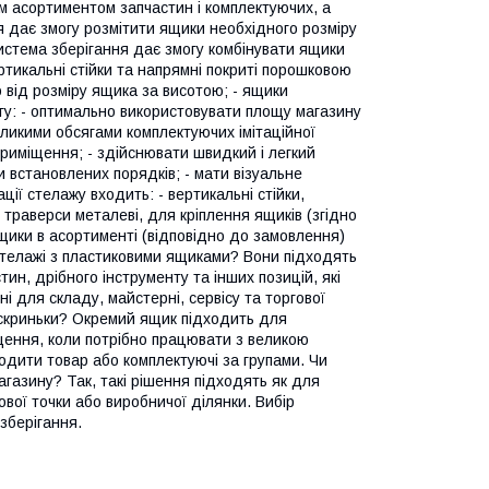
м асортиментом запчастин і комплектуючих, а
я дає змогу розмітити ящики необхідного розміру
 система зберігання дає змогу комбінувати ящики
ертикальні стійки та напрямні покриті порошковою
 від розміру ящика за висотою; - ящики
огу: - оптимально використовувати площу магазину
еликими обсягами комплектуючих імітаційної
приміщення; - здійснювати швидкий і легкий
 встановлених порядків; - мати візуальне
ації стелажу входить: - вертикальні стійки,
- траверси металеві, для кріплення ящиків (згідно
 ящики в асортименті (відповідно до замовлення)
стелажі з пластиковими ящиками? Вони підходять
ин, дрібного інструменту та інших позицій, які
і для складу, майстерні, сервісу та торгової
ї скриньки? Окремий ящик підходить для
щення, коли потрібно працювати з великою
одити товар або комплектуючі за групами. Чи
газину? Так, такі рішення підходять як для
ової точки або виробничої ділянки. Вибір
 зберігання.