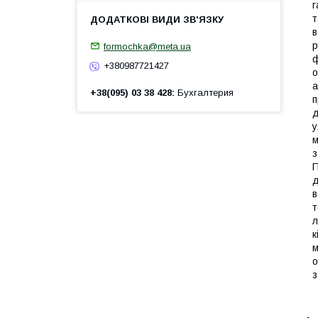
г
т
в
р
formochka@meta.ua
ф
+380987721427
о
а
+38(095) 03 38 428
Бухгалтерия
п
д
у
м
з
П
д
в
т
л
к
м
о
з