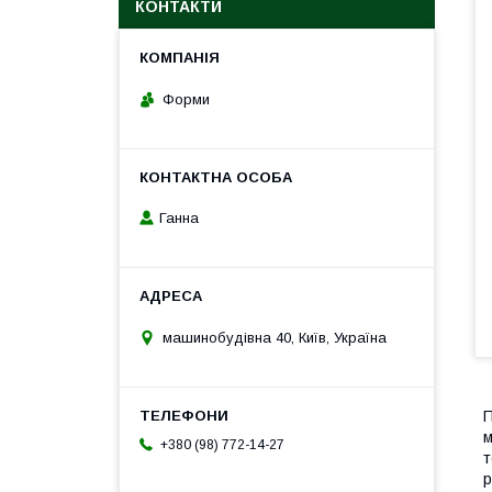
КОНТАКТИ
Форми
Ганна
машинобудівна 40, Київ, Україна
П
м
+380 (98) 772-14-27
т
р