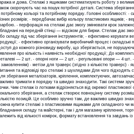
аража и дома. Стелажі з ящиками систематизують роботу з велики
акож скорочують час на пошук потрібної деталі. Система зберіганн
 потрібному кольорі та потрібному порядку. Головні особливості: -
ізних розмірів; - передбачає вибір кольору пластикових ящиків; - в
арбою. - перфорація на стелажі дає змогу змінювати крок залежно
бладнані на передній стінці — відсіком для бирки. Стелаж дає зм
бо складу під час зберігання інструментів; - ефективно керувати в
родукції; - ефективно організувати виробничий процес і складські 
оступ до кожного різновиду виробу, що зберігається, не порушуючи
явлення про кількість і наявність необхідної продукції; До комплект
еталеві — 2 шт. - опорні ноги — 2 шт. - регульовані опори — 4 шт. 
 замовленням) - метізи для траверс (згідно з кількістю траверс) -
итання та відповіді про стелажі з шухлядами Для чого підходять 
ля зберігання металізаторів, кріплення, комплектуючих, автозапчаст
ажливо тримати в порядку та швидко знаходити. Такі системи зручн
очки. Чим стелаж із лотками відрізняється від окремої пластиково
окального зберігання, а стелаж створює повноцінну систему розмі
ількістю позицій. Це особливо зручно там, де важливо швидко знах
ожна купити стелажі з пластиковими ящиками для складаного чи ма
бладнання складу та майстерні, так і для магазину кріплення, торг
алежить від кількості комірок, формату встановлення та завдань із