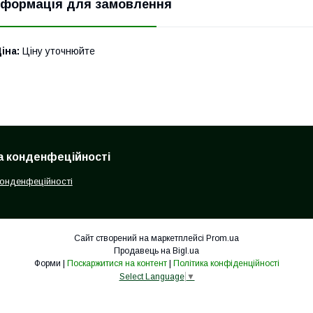
нформація для замовлення
іна:
Ціну уточнюйте
а конденфеційності
конденфеційності
Сайт створений на маркетплейсі
Prom.ua
Продавець на Bigl.ua
Форми |
Поскаржитися на контент
|
Політика конфіденційності
Select Language
▼