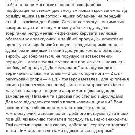
стійки та напрямні покриті порошковою фарбою. -
перфорація на стелажі дає змогу змінювати крок залежно від
розміру ящика за висотою; - ящики обладнані на передній
стінці — відсіком для бирки. Стелаж дає змогу: - оптимально
використовувати площу магазину або складу під час
зберігання інструментів; - ефективно керувати великими
обсягами комплектуючих імітаційної продукції; - ефективно
організувати виробничий процес і складські приміщення; -
здійснювати швидкий і легкий доступ до кожного різновиду
виробу, що зберігається, не порушуючи встановлених
порядків; - мати візуальне уявлення про кількість і наявність
необхідної продукції; До комплектації стелажу входить: -
вертикальні стійки, металеві — 2 шт. - опорні ноги — 2 шт. -
регульовані опори — 4 шт. - траверси металеві, для кріплення
ящиків (згідно з замовленням) - метізи для траверс (згідно з
кількістю траверс) - ящики в асортименті (відповідно до
замовлення) Питання та відповіді про стелажі з шухлядами
Для чого підходять стелажі з пластиковими ящиками? Вони
підходять для зберігання металізаторів, кріплення,
комплектуючих, автозапчастин, дрібного інструменту та інших
позицій, які важливо тримати в порядку та швидко знаходити.
Такі системи зручні для складу, майстерні, сервісу та торгової
точки. Чим стелаж із лотками відрізняється від окремої