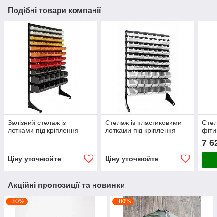
Подібні товари компанії
Залізний стелаж із
Стелаж із пластиковими
Стел
лотками під кріплення
лотками під кріплення
фітин
7 6
Ціну уточнюйте
Ціну уточнюйте
Акційні пропозиції та новинки
–80%
–80%