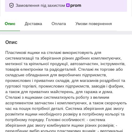
Замовлення під захистом
Опис
Доставка
Оплата
Умови повернення
Опис
Пластикові ящики на стелажі використовують для
систематизації та зберігання різних дрібних комплектуючих,
метизної та кріпильної продукції, автозапчастин, інструментів,
товарів електроніки та радіодеталей. Стелажі як торгове або
складське обладнання для виробничих підприємств,
промислових і приватних складів, для магазинів роздрібної та
гуртової торгівлі, промислових підприємств, заводів і фабрик,
а також для приватних майстерень, для гаража и дома.
Стелажі з ящиками систематизують роботу з великим
асортиментом запчастин і комплектуючих, а також скорочують
час на пошук потрібної деталі. Система зберігання дає змогу
розмітити ящики необхідного розміру в потрібному кольорі та
потрібному порядку. Головні особливості: - система
зберігання дає змогу комбінувати ящики різних розмірів; -
передбачає вибір кольору пластикових ящиків; - вертикальні