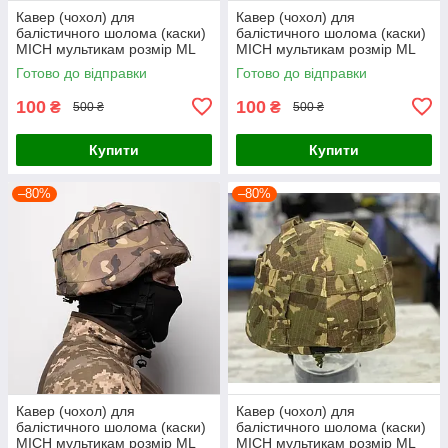
Кавер (чохол) для
Кавер (чохол) для
балістичного шолома (каски)
балістичного шолома (каски)
MICH мультикам розмір МL
MICH мультикам розмір МL
Готово до відправки
Готово до відправки
100
100
₴
₴
500 ₴
500 ₴
Купити
Купити
–80%
–80%
Кавер (чохол) для
Кавер (чохол) для
балістичного шолома (каски)
балістичного шолома (каски)
MICH мультикам розмір МL
MICH мультикам розмір МL