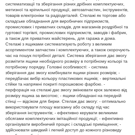
систематизації та зберігання різних дрібних комплектуючих,
метизної та кріпильної продукції, автозапчастин, інструментів,
товарів електроніки та радіодеталей. Стелажі як торгове або
складське обладнання для виробничих підприємств,
промислових і приватних складів, для магазинів роздрібної та
гуртової торгівлі, промислових підприємств, заводів і фабрик,
а також для приватних майстерень, для гаража и дома.
Стелажі з ящиками систематизують роботу з великим
асортиментом запчастин і комплектуючих, а також скорочують
час на пошук потрібної деталі. Система зберігання дає змогу
розмітити ящики необхідного розміру в потрібному кольорі та
потрібному порядку. Головні особливості: - система
зберігання дає змогу комбінувати ящики різних розмірів; -
передбачає вибір кольору пластикових ящиків; - вертикальні
стійки та напрямні покриті порошковою фарбою. -
перфорація на стелажі дає змогу змінювати крок залежно від
розміру ящика за висотою; - ящики обладнані на передній
стінці — відсіком для бирки. Стелаж дає змогу: - оптимально
використовувати площу магазину або складу під час
зберігання інструментів; - ефективно керувати великими
обсягами комплектуючих імітаційної продукції; - ефективно
організувати виробничий процес і складські приміщення; -
здійснювати швидкий і легкий доступ до кожного різновиду