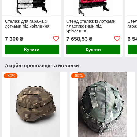
Стелаж для гаража з
Стенд стелаж із лотками
Стел
лотками під кріплення
пластиковими під
гара
кріплення
7 300
7 658,53
6 5
₴
₴
Купити
Купити
Акційні пропозиції та новинки
–80%
–80%