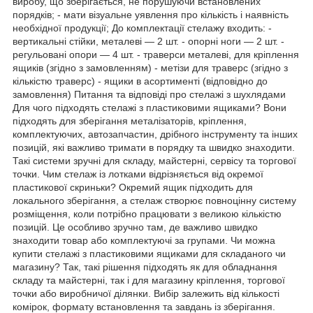
виробу, що зберігається, не порушуючи встановлених
порядків; - мати візуальне уявлення про кількість і наявність
необхідної продукції; До комплектації стелажу входить: -
вертикальні стійки, металеві — 2 шт. - опорні ноги — 2 шт. -
регульовані опори — 4 шт. - траверси металеві, для кріплення
ящиків (згідно з замовленням) - метізи для траверс (згідно з
кількістю траверс) - ящики в асортименті (відповідно до
замовлення) Питання та відповіді про стелажі з шухлядами
Для чого підходять стелажі з пластиковими ящиками? Вони
підходять для зберігання металізаторів, кріплення,
комплектуючих, автозапчастин, дрібного інструменту та інших
позицій, які важливо тримати в порядку та швидко знаходити.
Такі системи зручні для складу, майстерні, сервісу та торгової
точки. Чим стелаж із лотками відрізняється від окремої
пластикової скриньки? Окремий ящик підходить для
локального зберігання, а стелаж створює повноцінну систему
розміщення, коли потрібно працювати з великою кількістю
позицій. Це особливо зручно там, де важливо швидко
знаходити товар або комплектуючі за групами. Чи можна
купити стелажі з пластиковими ящиками для складаного чи
магазину? Так, такі рішення підходять як для обладнання
складу та майстерні, так і для магазину кріплення, торгової
точки або виробничої ділянки. Вибір залежить від кількості
комірок, формату встановлення та завдань із зберігання.