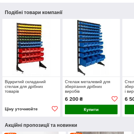
Подібні товари компанії
Відкритий складаний
Стелаж металевий для
Стел
стелаж для дрібних
зберігання дрібних
збер
товарів
виробів
і ви
6 200
6 5
₴
Ціну уточнюйте
Купити
Акційні пропозиції та новинки