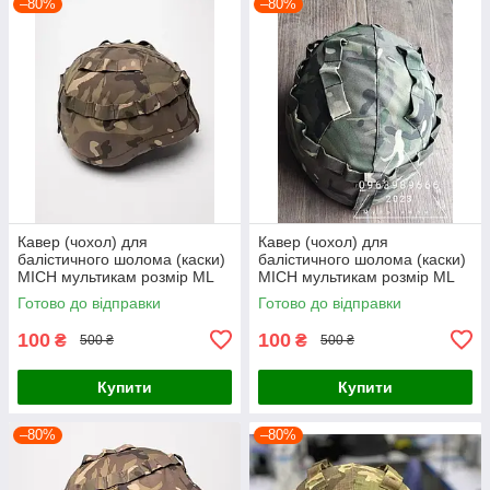
–80%
–80%
Кавер (чохол) для
Кавер (чохол) для
балістичного шолома (каски)
балістичного шолома (каски)
MICH мультикам розмір МL
MICH мультикам розмір МL
Готово до відправки
Готово до відправки
100
100
₴
₴
500 ₴
500 ₴
Купити
Купити
–80%
–80%