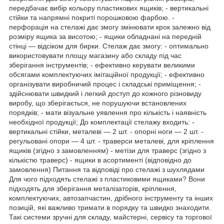
передбачає вибір кольору пластикових ящиків; - вертикальні
стійки та напрямні покриті порошковою фарбою. -
перфорація на стелажі дає змогу змінювати крок залежно від
розміру ящика за висотою; - ящики обладнані на передній
стінці — відсіком для бирки. Стелаж дає змогу: - оптимально
використовувати площу магазину або складу під час
зберігання інструментів; - ефективно керувати великими
обсягами комплектуючих імітаційної продукції; - ефективно
організувати виробничий процес і складські приміщення; -
здійснювати швидкий і легкий доступ до кожного різновиду
виробу, що зберігається, не порушуючи встановлених
порядків; - мати візуальне уявлення про кількість і наявність
необхідної продукції; До комплектації стелажу входить: -
вертикальні стійки, металеві — 2 шт. - опорні ноги — 2 шт. -
регульовані опори — 4 шт. - траверси металеві, для кріплення
ящиків (згідно з замовленням) - метізи для траверс (згідно з
кількістю траверс) - ящики в асортименті (відповідно до
замовлення) Питання та відповіді про стелажі з шухлядами
Для чого підходять стелажі з пластиковими ящиками? Вони
підходять для зберігання металізаторів, кріплення,
комплектуючих, автозапчастин, дрібного інструменту та інших
позицій, які важливо тримати в порядку та швидко знаходити.
Такі системи зручні для складу, майстерні, сервісу та торгової