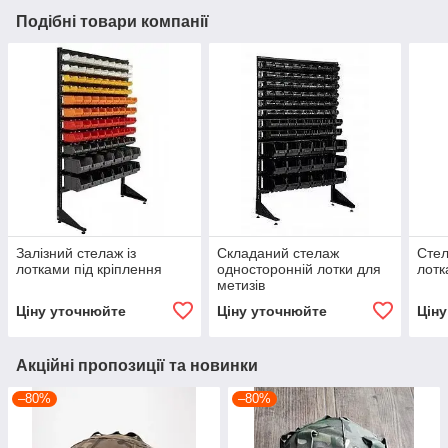
Подібні товари компанії
Залізний стелаж із
Складаний стелаж
Стел
лотками під кріплення
односторонній лотки для
лотк
метизів
Ціну уточнюйте
Ціну уточнюйте
Цін
Акційні пропозиції та новинки
–80%
–80%