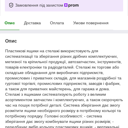
Замовлення під захистом
Опис
Доставка
Оплата
Умови повернення
Опис
Пластикові ящики на стелажі використовують для
систематизації та зберігання різних дрібних комплектуючих,
метизної та кріпильної продукції, автозапчастин, інструментів,
товарів електроніки та радіодеталей. Стелажі як торгове або
складське обладнання для виробничих підприємств,
промислових і приватних складів, для магазинів роздрібної та
гуртової торгівлі, промислових підприємств, заводів і фабрик,
а також для приватних майстерень, для гаража и дома.
Стелажі з ящиками систематизують роботу з великим
асортиментом запчастин і комплектуючих, а також скорочують
час на пошук потрібної деталі. Система зберігання дає змогу
розмітити ящики необхідного розміру в потрібному кольорі та
потрібному порядку. Головні особливості: - система
зберігання дає змогу комбінувати ящики різних розмірів; -
передбачає вибір кольору пластикових ящиків; - вертикальні