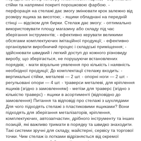
стійки та напрямні покриті порошковою фарбою. -
перфорація на стелажі дає змогу змінювати крок залежно від
розміру ящика за висотою; - ящики обладнані на передній
стінці — відсіком для бирки. Стелаж дає змогу: - оптимально
використовувати площу магазину або складу під час
зберігання інструментів; - ефективно керувати великими
обсягами комплектуючих імітаційної продукції; - ефективно
організувати виробничий процес і складські приміщення; -
здійснювати швидкий і легкий доступ до кожного різновиду
виробу, що зберігається, не порушуючи встановлених
порядків; - мати візуальне уявлення про кількість і наявність
необхідної продукції; До комплектації стелажу входить: -
вертикальні стійки, металеві — 2 шт. - опорні ноги — 2 шт. -
регульовані опори — 4 шт. - траверси металеві, для кріплення
ящиків (згідно з замовленням) - метізи для траверс (згідно з
кількістю траверс) - ящики в асортименті (відповідно до
замовлення) Питання та відповіді про стелажі з шухлядами
Для чого підходять стелажі з пластиковими ящиками? Вони
підходять для зберігання металізаторів, кріплення,
комплектуючих, автозапчастин, дрібного інструменту та інших
позицій, які важливо тримати в порядку та швидко знаходити.
Такі системи зручні для складу, майстерні, сервісу та торгової
точки. Чим стелаж із лотками відрізняється від окремої