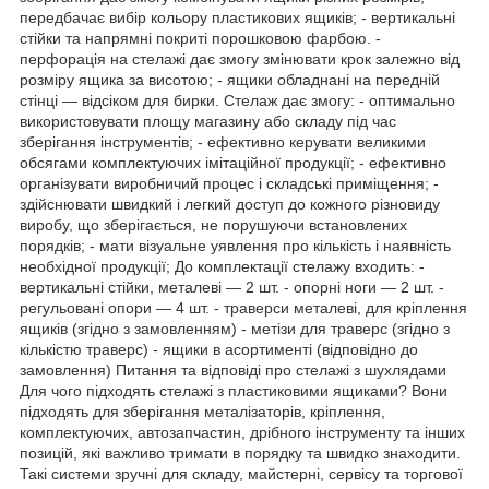
передбачає вибір кольору пластикових ящиків; - вертикальні
стійки та напрямні покриті порошковою фарбою. -
перфорація на стелажі дає змогу змінювати крок залежно від
розміру ящика за висотою; - ящики обладнані на передній
стінці — відсіком для бирки. Стелаж дає змогу: - оптимально
використовувати площу магазину або складу під час
зберігання інструментів; - ефективно керувати великими
обсягами комплектуючих імітаційної продукції; - ефективно
організувати виробничий процес і складські приміщення; -
здійснювати швидкий і легкий доступ до кожного різновиду
виробу, що зберігається, не порушуючи встановлених
порядків; - мати візуальне уявлення про кількість і наявність
необхідної продукції; До комплектації стелажу входить: -
вертикальні стійки, металеві — 2 шт. - опорні ноги — 2 шт. -
регульовані опори — 4 шт. - траверси металеві, для кріплення
ящиків (згідно з замовленням) - метізи для траверс (згідно з
кількістю траверс) - ящики в асортименті (відповідно до
замовлення) Питання та відповіді про стелажі з шухлядами
Для чого підходять стелажі з пластиковими ящиками? Вони
підходять для зберігання металізаторів, кріплення,
комплектуючих, автозапчастин, дрібного інструменту та інших
позицій, які важливо тримати в порядку та швидко знаходити.
Такі системи зручні для складу, майстерні, сервісу та торгової