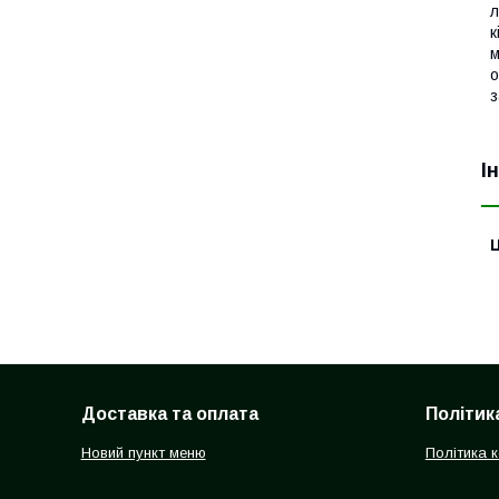
л
к
м
о
з
І
Ц
Доставка та оплата
Політик
Новий пункт меню
Політика 