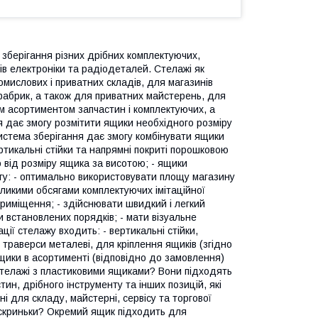
 зберігання різних дрібних комплектуючих,
рів електроніки та радіодеталей. Стелажі як
мислових і приватних складів, для магазинів
і фабрик, а також для приватних майстерень, для
м асортиментом запчастин і комплектуючих, а
я дає змогу розмітити ящики необхідного розміру
 система зберігання дає змогу комбінувати ящики
ертикальні стійки та напрямні покриті порошковою
 від розміру ящика за висотою; - ящики
огу: - оптимально використовувати площу магазину
еликими обсягами комплектуючих імітаційної
приміщення; - здійснювати швидкий і легкий
 встановлених порядків; - мати візуальне
ації стелажу входить: - вертикальні стійки,
- траверси металеві, для кріплення ящиків (згідно
 ящики в асортименті (відповідно до замовлення)
стелажі з пластиковими ящиками? Вони підходять
ин, дрібного інструменту та інших позицій, які
і для складу, майстерні, сервісу та торгової
ї скриньки? Окремий ящик підходить для