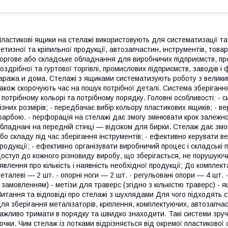
ластикові ящики на стелажі використовують для систематизації та
етизної та кріпильної продукції, автозапчастин, інструментів, това
оргове або складське обладнання для виробничих підприємств, про
оздрібної та гуртової торгівлі, промислових підприємств, заводів 
аража и дома. Стелажі з ящиками систематизують роботу з велики
акож скорочують час на пошук потрібної деталі. Система зберіганн
 потрібному кольорі та потрібному порядку. Головні особливості: -
ізних розмірів; - передбачає вибір кольору пластикових ящиків; - в
арбою. - перфорація на стелажі дає змогу змінювати крок залежно
бладнані на передній стінці — відсіком для бирки. Стелаж дає зм
бо складу під час зберігання інструментів; - ефективно керувати в
родукції; - ефективно організувати виробничий процес і складські 
оступ до кожного різновиду виробу, що зберігається, не порушуючи
явлення про кількість і наявність необхідної продукції; До комплект
еталеві — 2 шт. - опорні ноги — 2 шт. - регульовані опори — 4 шт. 
 замовленням) - метізи для траверс (згідно з кількістю траверс) -
итання та відповіді про стелажі з шухлядами Для чого підходять 
ля зберігання металізаторів, кріплення, комплектуючих, автозапчаст
ажливо тримати в порядку та швидко знаходити. Такі системи зручн
очки. Чим стелаж із лотками відрізняється від окремої пластиково