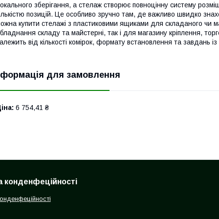
окального зберігання, а стелаж створює повноцінну систему розмі
ількістю позицій. Це особливо зручно там, де важливо швидко знах
ожна купити стелажі з пластиковими ящиками для складаного чи ма
бладнання складу та майстерні, так і для магазину кріплення, торг
алежить від кількості комірок, формату встановлення та завдань із
нформація для замовлення
іна:
6 754,41 ₴
а конденфеційності
конденфеційності