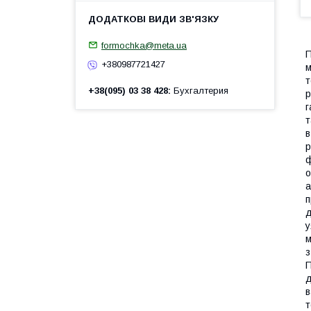
formochka@meta.ua
П
+380987721427
м
т
+38(095) 03 38 428
Бухгалтерия
р
г
т
в
р
ф
о
а
п
д
у
м
з
П
д
в
т